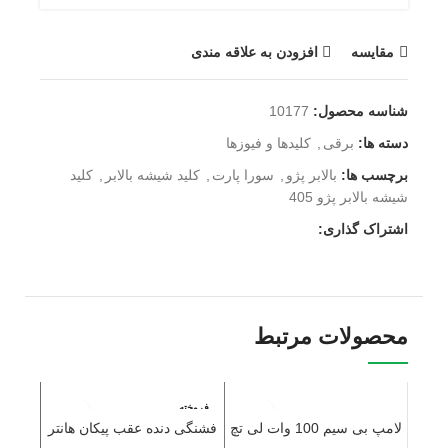
مقايسه
افزودن به علاقه مندی
شناسه محصول:
10177
دسته ها:
برقی
,
کلیدها و فیوزها
برچسب ها:
بالابر پژو
,
سورا پارت
,
کلید شیشه بالابر
,
کلید
شیشه بالابر پژو 405
اشتراک گذاری:
محصولات مرتبط
فروخته
فروخت
شده
شده
لامپ بی سیم 100 وات لی تچ
فشنگی دنده عقب پیکان هانتر