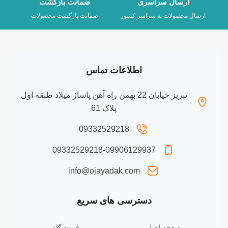
ارسال سراسری
ضمانت بازگشت
ارسال محصولات به سراسر کشور
ضمانت بازگشت محصولات
اطلاعات تماس
تبریز خیابان 22 بهمن راه آهن پاساژ میلاد طبقه اول
پلاک 61
09332529218
09332529218-09906129937
info@ojayadak.com
دسترسی های سریع
صفحه اصلی
فروشگاه