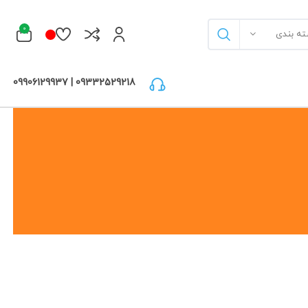
0
ته بندی
09332529218 | 09906129937