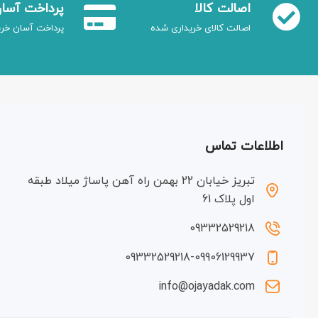
اصالت کالا
پرداخت آسا
اصالت کالای خریداری شده
پرداخت آسان خری
اطلاعات تماس
تبریز خیابان 22 بهمن راه آهن پاساژ میلاد طبقه
اول پلاک 61
09332529218
09332529218-09906129937
info@ojayadak.com