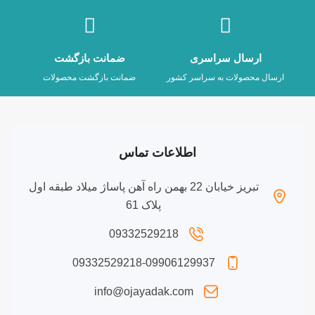
ارسال سراسری
ضمانت بازگشت
ارسال محصولات به سراسر کشور
ضمانت بازگشت محصولات
اطلاعات تماس
تبریز خیابان 22 بهمن راه آهن پاساژ میلاد طبقه اول
پلاک 61
09332529218
09332529218-09906129937
info@ojayadak.com