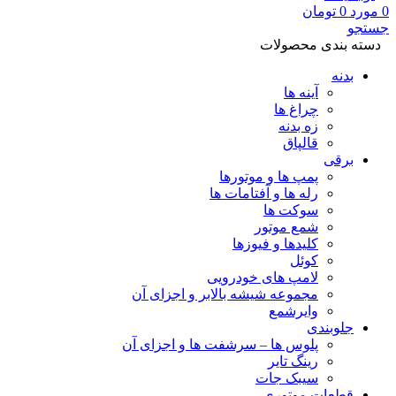
0
مورد
0
تومان
جستجو
دسته بندی محصولات
بدنه
آینه ها
چراغ ها
زه بدنه
قالپاق
برقی
پمپ ها و موتورها
رله ها و آفتامات ها
سوکت ها
شمع موتور
کلیدها و فیوزها
کوئل
لامپ های خودرویی
مجموعه شیشه بالابر و اجزای آن
وایرشمع
جلوبندی
پلوس ها – سرشفت ها و اجزای آن
رینگ تایر
سیبک جات
قطعات موتوری