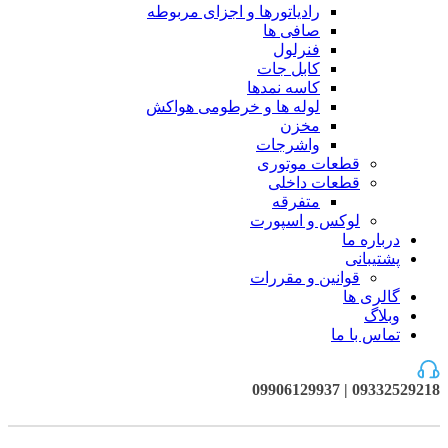
رادیاتورها و اجزای مربوطه
صافی ها
فنرلول
کابل جات
کاسه نمدها
لوله ها و خرطومی هواکش
مخزن
واشرجات
قطعات موتوری
قطعات داخلی
متفرقه
لوکس و اسپورت
درباره ما
پشتیبانی
قوانین و مقررات
گالری ها
وبلاگ
تماس با ما
09332529218 | 09906129937