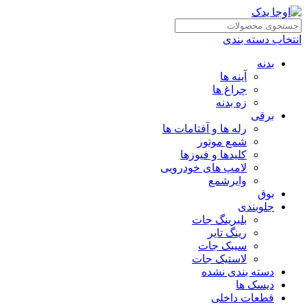
انتخاب دسته بندی
بدنه
آینه ها
چراغ ها
زه بدنه
برقی
رله ها و آفتامات ها
شمع موتور
کلیدها و فیوزها
لامپ های خودرویی
وایرشمع
بوق
جلوبندی
بلبرینگ جات
رینگ تایر
سیبک جات
لاستیک جات
دسته بندی نشده
دیسک ها
قطعات داخلی