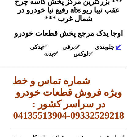
*** بزرگترین مرکز پخش کاسه چرخ
عقب تیبا ریو abs رفیع نیا خودرو در
شمال غرب ***
اوجا یدک مرجع پخش قطعات خودرو
✅
جلوبندی ✅برقی ✅یدکی
✅لوکس ✅بدنه
——————————————————————————–
شماره تماس و خط
ویژه فروش قطعات خودرو
در سراسر کشور :
09332529218-04135513904