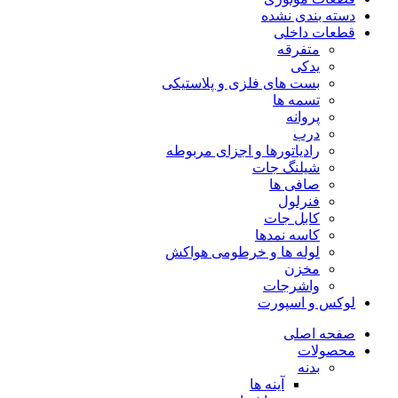
دسته بندی نشده
قطعات داخلی
متفرقه
یدکی
بست های فلزی و پلاستیکی
تسمه ها
پروانه
درب
رادیاتورها و اجزای مربوطه
شیلنگ جات
صافی ها
فنرلول
کابل جات
کاسه نمدها
لوله ها و خرطومی هواکش
مخزن
واشرجات
لوکس و اسپورت
صفحه اصلی
محصولات
بدنه
آینه ها