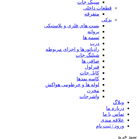
سیبک جات
قطعات داخلی
متفرقه
یدکی
بست های فلزی و پلاستیکی
پروانه
تسمه ها
درب
رادیاتورها و اجزای مربوطه
شیلنگ جات
صافی ها
فنرلول
کابل جات
کاسه نمدها
لوله ها و خرطومی هواکش
مخزن
واشرجات
وبلاگ
درباره ما
تماس با ما
علاقه مندی
ورود / ثبت نام
سبد خرید