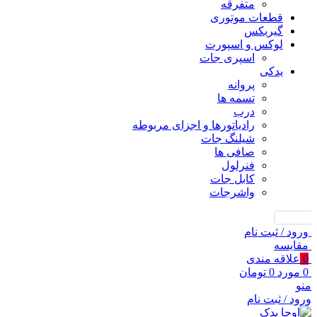
متفرقه
قطعات موتوری
گیربکس
لوکس و اسپورت
اسپری جات
یدکی
پروانه
تسمه ها
درب
رادیاتورها و اجزای مربوطه
شیلنگ جات
صافی ها
فنرلول
کابل جات
واشرجات
جستجو
ورود / ثبت نام
مقايسه
0
علاقه مندی
0
مورد
0
تومان
منو
ورود / ثبت نام