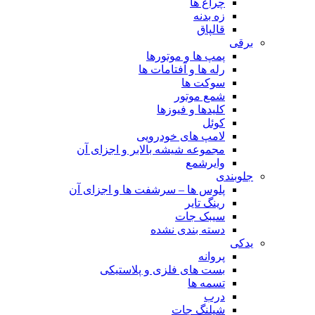
چراغ ها
زه بدنه
قالپاق
برقی
پمپ ها و موتورها
رله ها و آفتامات ها
سوکت ها
شمع موتور
کلیدها و فیوزها
کوئل
لامپ های خودرویی
مجموعه شیشه بالابر و اجزای آن
وایرشمع
جلوبندی
پلوس ها – سرشفت ها و اجزای آن
رینگ تایر
سیبک جات
دسته بندی نشده
یدکی
پروانه
بست های فلزی و پلاستیکی
تسمه ها
درب
شیلنگ جات