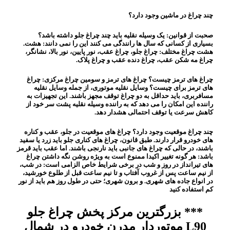
چند چراغ در ماشین وجود دارد؟
صحبت از قوانین: یک وسیله نقلیه باید چند چراغ جلو داشته باشد؟
بسیاری از کسانی که سال ها رانندگی می کنند این را نمی دانند: هشت.
هشت چراغ مختلف: چراغ جلو، چراغ عقب، نور پایین، نور بالا، نشانگر،
چراغ مه شکن عقب، چراغ دنده عقب و چراغ پلاک.
چراغ های ترمز چیست؟ چراغ های ترمز و سومین چراغ مرکزی: چراغ
های ترمز برای چیست؟ وسایل نقلیه موتوری، از جمله وسایل نقلیه
مسافربری، باید حداقل به دو چراغ توقف مجهز باشند. این تجهیزات به
راننده این امکان را می دهد که به راننده وسیله نقلیه پشت سر خود از
کاهش سرعت یا توقف احتمالی هشدار دهد.
چند چراغ موقعیت وجود دارد؟ چراغ های موقعیت در جلو، عقب و کناره
های خودرو قرار دارند. طبق قانون، چراغ های کناری جلو باید زرد یا سفید
باشند، در حالی که چراغ های جانبی باید نارنجی باشند. اما عقب باید قرمز
باشد: هر گونه تغییر اکیدا ممنوع است
به ویژه روشن نگه داشتن چراغ
های تیرانداز در روز و شب در برخی شرایط خاص الزامی است: در شب،
از نیم ساعت پس از غروب آفتاب و تا نیم ساعت قبل از طلوع خورشید،
در انواع جاده های شهری. و برون شهری؛ حتی در طول روز هم باید از نور
کم استفاده کنید
*** بزرگترین مرکز پخش چراغ جلو
L90 موتوردار مدرن خودرو در شمال