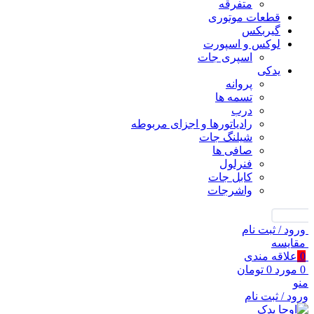
متفرقه
قطعات موتوری
گیربکس
لوکس و اسپورت
اسپری جات
یدکی
پروانه
تسمه ها
درب
رادیاتورها و اجزای مربوطه
شیلنگ جات
صافی ها
فنرلول
کابل جات
واشرجات
جستجو
ورود / ثبت نام
مقايسه
0
علاقه مندی
0
مورد
0
تومان
منو
ورود / ثبت نام