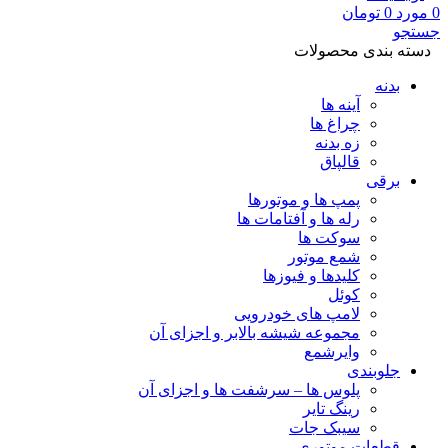
0
مورد
0
تومان
جستجو
دسته بندی محصولات
بدنه
آینه ها
چراغ ها
زه بدنه
قالپاق
برقی
پمپ ها و موتورها
رله ها و آفتامات ها
سوکت ها
شمع موتور
کلیدها و فیوزها
کوئل
لامپ های خودرویی
مجموعه شیشه بالابر و اجزای آن
وایرشمع
جلوبندی
پلوس ها – سرشفت ها و اجزای آن
رینگ تایر
سیبک جات
قطعات موتوری