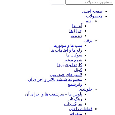
جستجو
صفحه اصلی
محصولات
بدنه
آینه ها
چراغ ها
زه بدنه
برقی
پمپ ها و موتورها
رله ها و آفتامات ها
سوکت ها
شمع موتور
کلیدها و فیوزها
کوئل
لامپ های خودرویی
مجموعه شیشه بالابر و اجزای آن
وایرشمع
جلوبندی
پلوس ها – سرشفت ها و اجزای آن
رینگ تایر
سیبک جات
قطعات داخلی
متفرقه