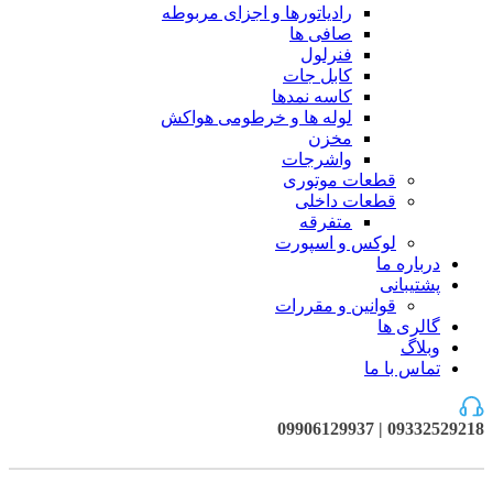
رادیاتورها و اجزای مربوطه
صافی ها
فنرلول
کابل جات
کاسه نمدها
لوله ها و خرطومی هواکش
مخزن
واشرجات
قطعات موتوری
قطعات داخلی
متفرقه
لوکس و اسپورت
درباره ما
پشتیبانی
قوانین و مقررات
گالری ها
وبلاگ
تماس با ما
09332529218 | 09906129937