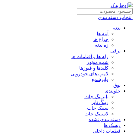
انتخاب دسته بندی
بدنه
آینه ها
چراغ ها
زه بدنه
برقی
رله ها و آفتامات ها
شمع موتور
کلیدها و فیوزها
لامپ های خودرویی
وایرشمع
بوق
جلوبندی
بلبرینگ جات
رینگ تایر
سیبک جات
لاستیک جات
دسته بندی نشده
دیسک ها
قطعات داخلی