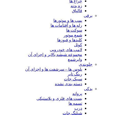
چراغ ها
زه بدنه
قالپاق
برقی
پمپ ها و موتورها
رله ها و آفتامات ها
سوکت ها
شمع موتور
کلیدها و فیوزها
کوئل
لامپ های خودرویی
مجموعه شیشه بالابر و اجزای آن
وایرشمع
جلوبندی
پلوس ها – سرشفت ها و اجزای آن
رینگ تایر
سیبک جات
دسته بندی نشده
یدکی
پروانه
بست های فلزی و پلاستیکی
تسمه ها
درب
شیلنگ جات