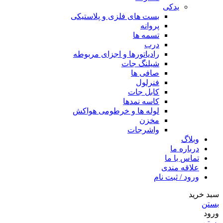
یدکی
بست های فلزی و پلاستیکی
پروانه
تسمه ها
درب
رادیاتورها و اجزای مربوطه
شیلنگ جات
صافی ها
فنرلول
کابل جات
کاسه نمدها
لوله ها و خرطومی هواکش
مخزن
واشرجات
وبلاگ
درباره ما
تماس با ما
علاقه مندی
ورود / ثبت نام
سبد خرید
بستن
ورود
بستن