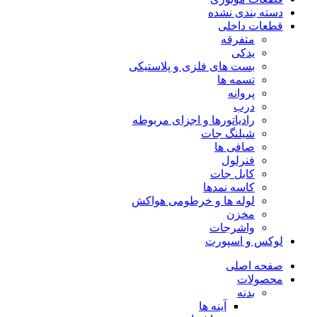
دسته بندی نشده
قطعات داخلی
متفرقه
یدکی
بست های فلزی و پلاستیکی
تسمه ها
پروانه
درب
رادیاتورها و اجزای مربوطه
شیلنگ جات
صافی ها
فنرلول
کابل جات
کاسه نمدها
لوله ها و خرطومی هواکش
مخزن
واشرجات
لوکس و اسپورت
صفحه اصلی
محصولات
بدنه
آینه ها