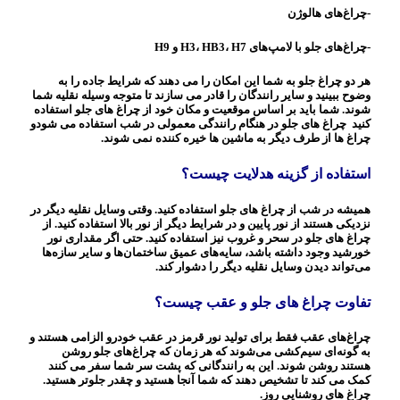
-چراغ‌های هالوژن
-چراغ‌های جلو با لامپ‌های H3، HB3، H7 و H9
هر دو چراغ جلو به شما این امکان را می دهند که شرایط جاده را به
وضوح ببینید و سایر رانندگان را قادر می سازند تا متوجه وسیله نقلیه شما
شوند. شما باید بر اساس موقعیت و مکان خود از چراغ های جلو استفاده
کنید چراغ های جلو در هنگام رانندگی معمولی در شب استفاده می شودو
چراغ ها از طرف دیگر به ماشین ها خیره کننده نمی شوند.
استفاده از گزینه هدلایت چیست؟
همیشه در شب از چراغ های جلو استفاده کنید. وقتی وسایل نقلیه دیگر در
نزدیکی هستند از نور پایین و در شرایط دیگر از نور بالا استفاده کنید. از
چراغ های جلو در سحر و غروب نیز استفاده کنید. حتی اگر مقداری نور
خورشید وجود داشته باشد، سایه‌های عمیق ساختمان‌ها و سایر سازه‌ها
می‌تواند دیدن وسایل نقلیه دیگر را دشوار کند.
تفاوت چراغ های جلو و عقب چیست؟
چراغ‌های عقب فقط برای تولید نور قرمز در عقب خودرو الزامی هستند و
به گونه‌ای سیم‌کشی می‌شوند که هر زمان که چراغ‌های جلو روشن
هستند روشن شوند. این به رانندگانی که پشت سر شما سفر می کنند
کمک می کند تا تشخیص دهند که شما آنجا هستید و چقدر جلوتر هستید.
چراغ های روشنایی روز.