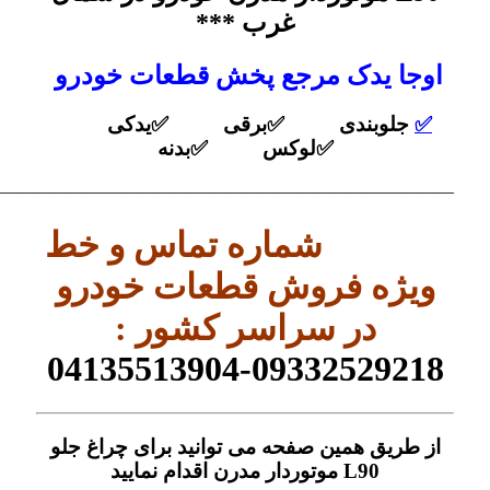
غرب ***
اوجا یدک مرجع پخش قطعات خودرو
✅
جلوبندی ✅برقی ✅یدکی
✅لوکس ✅بدنه
——————————————————————————–
شماره تماس و خط
ویژه فروش قطعات خودرو
در سراسر کشور :
09332529218-04135513904
از طریق همین صفحه می توانید برای چراغ جلو
L90 موتوردار مدرن اقدام نمایید