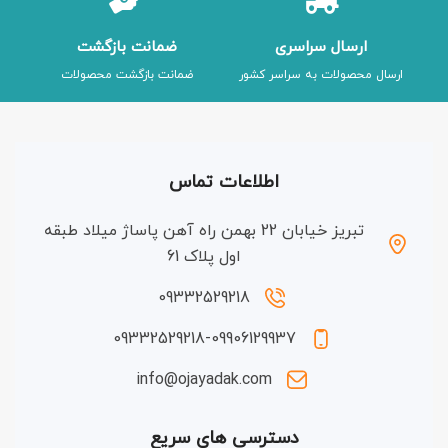
ارسال سراسری
ضمانت بازگشت
ارسال محصولات به سراسر کشور
ضمانت بازگشت محصولات
اطلاعات تماس
تبریز خیابان 22 بهمن راه آهن پاساژ میلاد طبقه
اول پلاک 61
09332529218
09332529218-09906129937
info@ojayadak.com
دسترسی های سریع