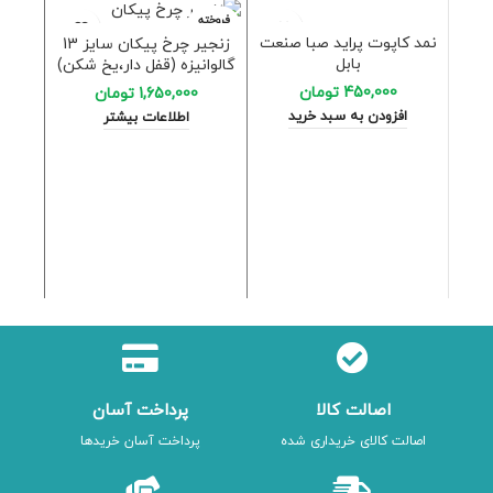
فروخته
شده
نمد کاپوت پراید صبا صنعت
زنجیر چرخ پیکان سایز 13
بابل
گالوانیزه (قفل دار،یخ شکن)
450,000
تومان
1,650,000
تومان
افزودن به سبد خرید
اطلاعات بیشتر
بادگیر 
000
ا
اصالت کالا
پرداخت آسان
اصالت کالای خریداری شده
پرداخت آسان خریدها