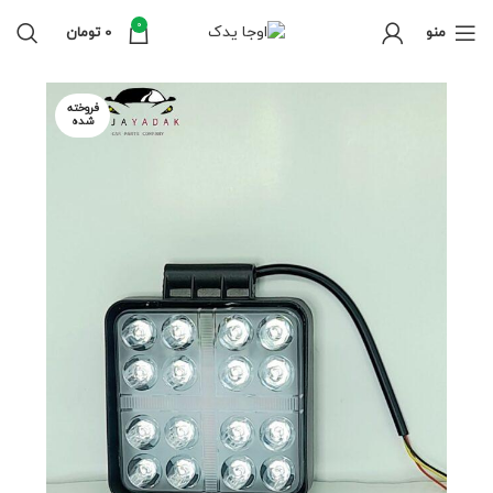
0
منو
0
تومان
فروخته
شده