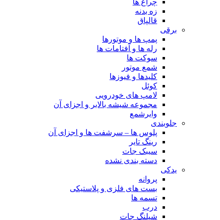
چراغ ها
زه بدنه
قالپاق
برقی
پمپ ها و موتورها
رله ها و آفتامات ها
سوکت ها
شمع موتور
کلیدها و فیوزها
کوئل
لامپ های خودرویی
مجموعه شیشه بالابر و اجزای آن
وایرشمع
جلوبندی
پلوس ها – سرشفت ها و اجزای آن
رینگ تایر
سیبک جات
دسته بندی نشده
یدکی
پروانه
بست های فلزی و پلاستیکی
تسمه ها
درب
شیلنگ جات