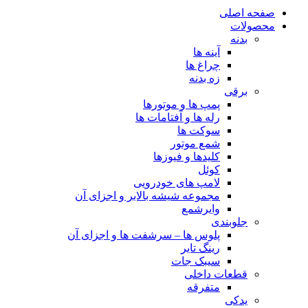
صفحه اصلی
محصولات
بدنه
آینه ها
چراغ ها
زه بدنه
برقی
پمپ ها و موتورها
رله ها و آفتامات ها
سوکت ها
شمع موتور
کلیدها و فیوزها
کوئل
لامپ های خودرویی
مجموعه شیشه بالابر و اجزای آن
وایرشمع
جلوبندی
پلوس ها – سرشفت ها و اجزای آن
رینگ تایر
سیبک جات
قطعات داخلی
متفرقه
یدکی