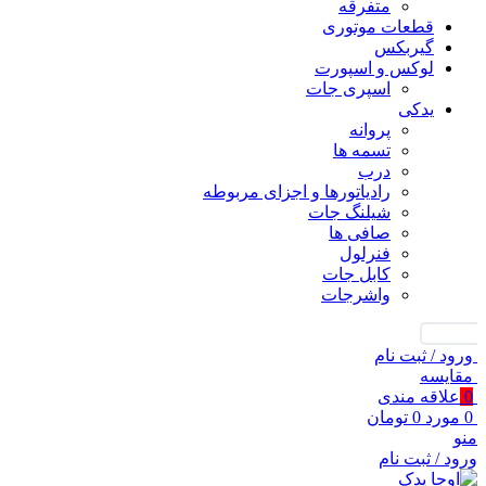
متفرقه
قطعات موتوری
گیربکس
لوکس و اسپورت
اسپری جات
یدکی
پروانه
تسمه ها
درب
رادیاتورها و اجزای مربوطه
شیلنگ جات
صافی ها
فنرلول
کابل جات
واشرجات
جستجو
ورود / ثبت نام
مقايسه
0
علاقه مندی
0
مورد
0
تومان
منو
ورود / ثبت نام