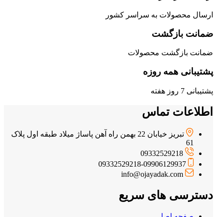
ارسال محصولات به سراسر کشور
ضمانت بازگشت
ضمانت بازگشت محصولات
پشتیبانی همه روزه
پشتیبانی 7 روز هفته
اطلاعات تماس
تبریز خیابان 22 بهمن راه آهن پاساژ میلاد طبقه اول پلاک
61
09332529218
09332529218-09906129937
info@ojayadak.com
دسترسی های سریع
صفحه اصلی