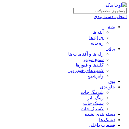
انتخاب دسته بندی
بدنه
آینه ها
چراغ ها
زه بدنه
برقی
رله ها و آفتامات ها
شمع موتور
کلیدها و فیوزها
لامپ های خودرویی
وایرشمع
بوق
جلوبندی
بلبرینگ جات
رینگ تایر
سیبک جات
لاستیک جات
دسته بندی نشده
دیسک ها
قطعات داخلی