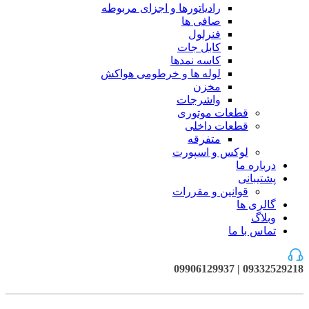
رادیاتورها و اجزای مربوطه
صافی ها
فنرلول
کابل جات
کاسه نمدها
لوله ها و خرطومی هواکش
مخزن
واشرجات
قطعات موتوری
قطعات داخلی
متفرقه
لوکس و اسپورت
درباره ما
پشتیبانی
قوانین و مقررات
گالری ها
وبلاگ
تماس با ما
09332529218 | 09906129937
فروخته شده