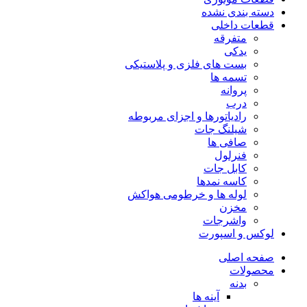
دسته بندی نشده
قطعات داخلی
متفرقه
یدکی
بست های فلزی و پلاستیکی
تسمه ها
پروانه
درب
رادیاتورها و اجزای مربوطه
شیلنگ جات
صافی ها
فنرلول
کابل جات
کاسه نمدها
لوله ها و خرطومی هواکش
مخزن
واشرجات
لوکس و اسپورت
صفحه اصلی
محصولات
بدنه
آینه ها