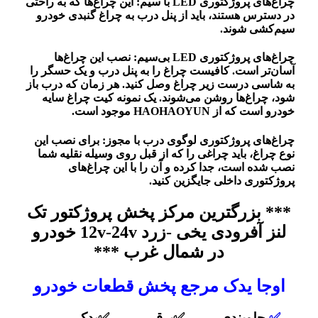
چراغ‌های پروژکتوری LED با سیم: این چراغ‌ها که به راحتی
در دسترس هستند، باید از پنل درب به چراغ گنبدی خودرو
سیم‌کشی شوند.
چراغ‌های پروژکتوری LED بی‌سیم: نصب این چراغ‌ها
آسان‌تر است. کافیست چراغ را به پنل درب و یک حسگر را
به شاسی درست زیر چراغ وصل کنید. هر زمان که درب باز
شود، چراغ‌ها روشن می‌شوند. یک نمونه کیت چراغ سایه
خودرو است که از HAOHAOYUN موجود است.
چراغ‌های پروژکتوری لوگوی درب با مجوز: برای نصب این
نوع چراغ، باید چراغی را که از قبل روی وسیله نقلیه شما
نصب شده است، جدا کرده و آن را با این چراغ‌های
پروژکتوری داخلی جایگزین کنید.
*** بزرگترین مرکز پخش پروژکتور تک
لنز آفرودی یخی -زرد 12v-24v خودرو
در شمال غرب ***
اوجا یدک مرجع پخش قطعات خودرو
✅
جلوبندی ✅برقی ✅یدکی