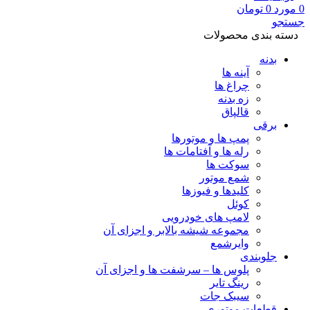
0
مورد
0
تومان
جستجو
دسته بندی محصولات
بدنه
آینه ها
چراغ ها
زه بدنه
قالپاق
برقی
پمپ ها و موتورها
رله ها و آفتامات ها
سوکت ها
شمع موتور
کلیدها و فیوزها
کوئل
لامپ های خودرویی
مجموعه شیشه بالابر و اجزای آن
وایرشمع
جلوبندی
پلوس ها – سرشفت ها و اجزای آن
رینگ تایر
سیبک جات
قطعات موتوری