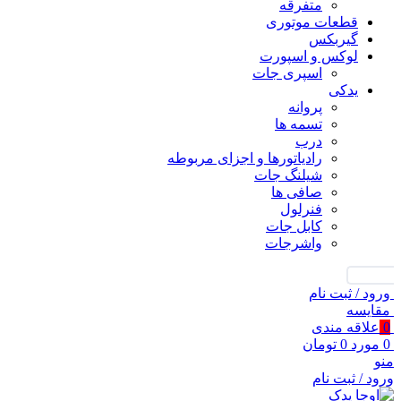
متفرقه
قطعات موتوری
گیربکس
لوکس و اسپورت
اسپری جات
یدکی
پروانه
تسمه ها
درب
رادیاتورها و اجزای مربوطه
شیلنگ جات
صافی ها
فنرلول
کابل جات
واشرجات
جستجو
ورود / ثبت نام
مقايسه
0
علاقه مندی
0
مورد
0
تومان
منو
ورود / ثبت نام