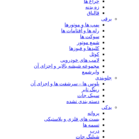
چراغ ها
زه بدنه
قالپاق
برقی
پمپ ها و موتورها
رله ها و آفتامات ها
سوکت ها
شمع موتور
کلیدها و فیوزها
کوئل
لامپ های خودرویی
مجموعه شیشه بالابر و اجزای آن
وایرشمع
جلوبندی
پلوس ها – سرشفت ها و اجزای آن
رینگ تایر
سیبک جات
دسته بندی نشده
یدکی
پروانه
بست های فلزی و پلاستیکی
تسمه ها
درب
شیلنگ جات