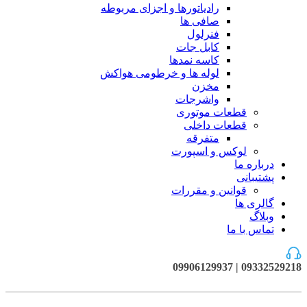
رادیاتورها و اجزای مربوطه
صافی ها
فنرلول
کابل جات
کاسه نمدها
لوله ها و خرطومی هواکش
مخزن
واشرجات
قطعات موتوری
قطعات داخلی
متفرقه
لوکس و اسپورت
درباره ما
پشتیبانی
قوانین و مقررات
گالری ها
وبلاگ
تماس با ما
09332529218 | 09906129937
فروخته شده