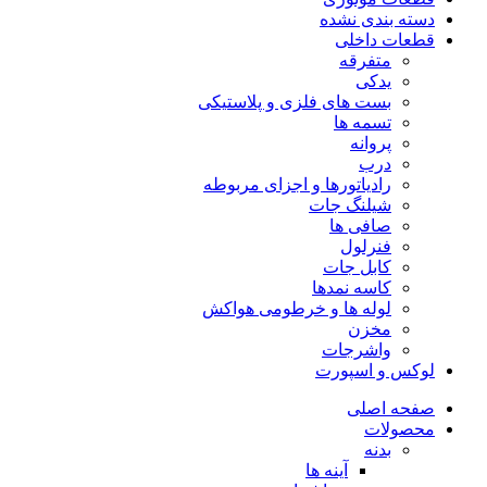
دسته بندی نشده
قطعات داخلی
متفرقه
یدکی
بست های فلزی و پلاستیکی
تسمه ها
پروانه
درب
رادیاتورها و اجزای مربوطه
شیلنگ جات
صافی ها
فنرلول
کابل جات
کاسه نمدها
لوله ها و خرطومی هواکش
مخزن
واشرجات
لوکس و اسپورت
صفحه اصلی
محصولات
بدنه
آینه ها