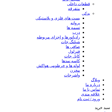
قطعات داخلی
متفرقه
یدکی
بست های فلزی و پلاستیکی
پروانه
تسمه ها
درب
رادیاتورها و اجزای مربوطه
شیلنگ جات
صافی ها
فنرلول
کابل جات
کاسه نمدها
لوله ها و خرطومی هواکش
مخزن
واشرجات
وبلاگ
درباره ما
تماس با ما
علاقه مندی
ورود / ثبت نام
سبد خرید