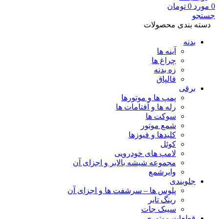
0
مورد
0
تومان
جستجو
دسته بندی محصولات
بدنه
آینه ها
چراغ ها
زه بدنه
قالپاق
برقی
پمپ ها و موتورها
رله ها و آفتامات ها
سوکت ها
شمع موتور
کلیدها و فیوزها
کوئل
لامپ های خودرویی
مجموعه شیشه بالابر و اجزای آن
وایرشمع
جلوبندی
پلوس ها – سرشفت ها و اجزای آن
رینگ تایر
سیبک جات
قطعات موتوری