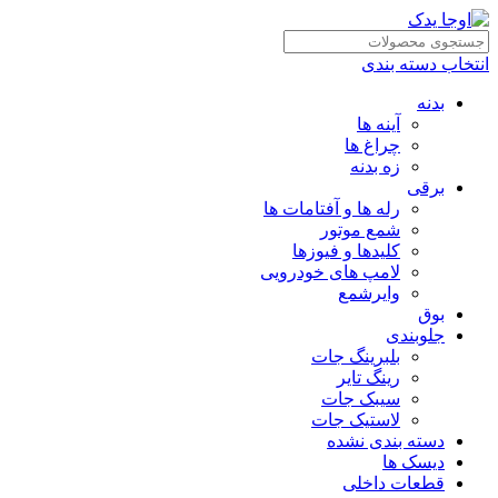
انتخاب دسته بندی
بدنه
آینه ها
چراغ ها
زه بدنه
برقی
رله ها و آفتامات ها
شمع موتور
کلیدها و فیوزها
لامپ های خودرویی
وایرشمع
بوق
جلوبندی
بلبرینگ جات
رینگ تایر
سیبک جات
لاستیک جات
دسته بندی نشده
دیسک ها
قطعات داخلی