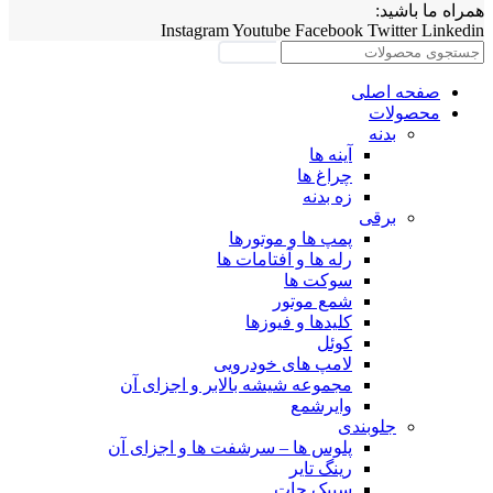
همراه ما باشید:
Instagram
Youtube
Facebook
Twitter
Linkedin
جستجو
صفحه اصلی
محصولات
بدنه
آینه ها
چراغ ها
زه بدنه
برقی
پمپ ها و موتورها
رله ها و آفتامات ها
سوکت ها
شمع موتور
کلیدها و فیوزها
کوئل
لامپ های خودرویی
مجموعه شیشه بالابر و اجزای آن
وایرشمع
جلوبندی
پلوس ها – سرشفت ها و اجزای آن
رینگ تایر
سیبک جات