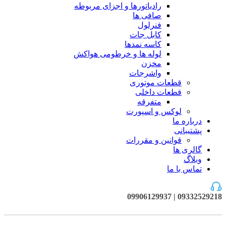
رادیاتورها و اجزای مربوطه
صافی ها
فنرلول
کابل جات
کاسه نمدها
لوله ها و خرطومی هواکش
مخزن
واشرجات
قطعات موتوری
قطعات داخلی
متفرقه
لوکس و اسپورت
درباره ما
پشتیبانی
قوانین و مقررات
گالری ها
وبلاگ
تماس با ما
09332529218 | 09906129937
فروخته شده