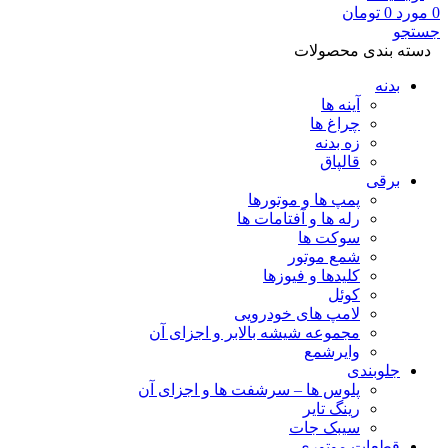
0
مورد
0
تومان
جستجو
دسته بندی محصولات
بدنه
آینه ها
چراغ ها
زه بدنه
قالپاق
برقی
پمپ ها و موتورها
رله ها و آفتامات ها
سوکت ها
شمع موتور
کلیدها و فیوزها
کوئل
لامپ های خودرویی
مجموعه شیشه بالابر و اجزای آن
وایرشمع
جلوبندی
پلوس ها – سرشفت ها و اجزای آن
رینگ تایر
سیبک جات
قطعات موتوری