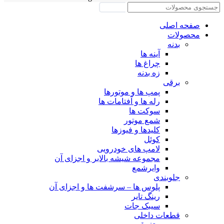
جستجو
صفحه اصلی
محصولات
بدنه
آینه ها
چراغ ها
زه بدنه
برقی
پمپ ها و موتورها
رله ها و آفتامات ها
سوکت ها
شمع موتور
کلیدها و فیوزها
کوئل
لامپ های خودرویی
مجموعه شیشه بالابر و اجزای آن
وایرشمع
جلوبندی
پلوس ها – سرشفت ها و اجزای آن
رینگ تایر
سیبک جات
قطعات داخلی