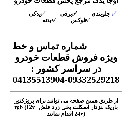
اوجا یدک مرجع پخش قطعات خودرو
✅
جلوبندی ✅برقی ✅یدکی
✅لوکس ✅بدنه
——————————————————————————–
شماره تماس و خط
ویژه فروش قطعات خودرو
در سراسر کشور :
09332529218-04135513904
از طریق همین صفحه می توانید برای پروژکتور
باریک لنزدار اسکلت یخی-زرد-فلش-rgb (12v-
24v) اقدام نمایید