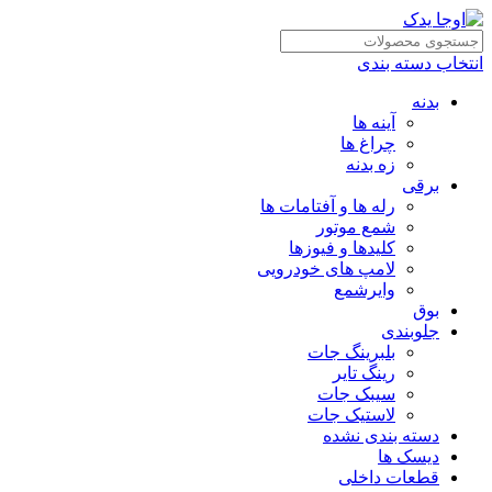
انتخاب دسته بندی
بدنه
آینه ها
چراغ ها
زه بدنه
برقی
رله ها و آفتامات ها
شمع موتور
کلیدها و فیوزها
لامپ های خودرویی
وایرشمع
بوق
جلوبندی
بلبرینگ جات
رینگ تایر
سیبک جات
لاستیک جات
دسته بندی نشده
دیسک ها
قطعات داخلی