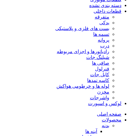
دسته بندی نشده
قطعات داخلی
متفرقه
یدکی
بست های فلزی و پلاستیکی
تسمه ها
پروانه
درب
رادیاتورها و اجزای مربوطه
شیلنگ جات
صافی ها
فنرلول
کابل جات
کاسه نمدها
لوله ها و خرطومی هواکش
مخزن
واشرجات
لوکس و اسپورت
صفحه اصلی
محصولات
بدنه
آینه ها