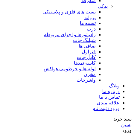
متفرقه
یدکی
بست های فلزی و پلاستیکی
پروانه
تسمه ها
درب
رادیاتورها و اجزای مربوطه
شیلنگ جات
صافی ها
فنرلول
کابل جات
کاسه نمدها
لوله ها و خرطومی هواکش
مخزن
واشرجات
وبلاگ
درباره ما
تماس با ما
علاقه مندی
ورود / ثبت نام
سبد خرید
بستن
ورود