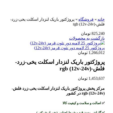
برای بزرگنمایی کلیک کنید
خانه
»
فروشگاه
»
پروژکتور باریک لنزدار اسکلت یخی-زرد-
فلش-rgb (12v-24v)
825,240
تومان
بازگشت به محصولات
پروژکتور 25 لامپه دور نئون قرمز (12v-24v)
1,266,012
تومان
پروژکتور باریک لنزدار اسکلت یخی-زرد-
فلش-rgb (12v-24v)
1,453,637
تومان
مرکز پخش پروژکتور باریک لنزدار اسکلت یخی-زرد-فلش-
rgb (12v-24v) در کشور
✅
اصالت و سلامت و کیفیت کالا
✅
گارانتی بدون قید و شرط اجناس (بغیر از شرکتی)