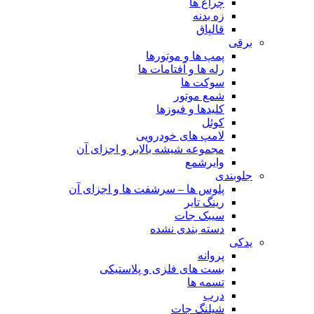
چراغ ها
زه بدنه
قالپاق
برقی
پمپ ها و موتورها
رله ها و آفتامات ها
سوکت ها
شمع موتور
کلیدها و فیوزها
کوئل
لامپ های خودرویی
مجموعه شیشه بالابر و اجزای آن
وایرشمع
جلوبندی
پلوس ها – سرشفت ها و اجزای آن
رینگ تایر
سیبک جات
دسته بندی نشده
یدکی
پروانه
بست های فلزی و پلاستیکی
تسمه ها
درب
شیلنگ جات