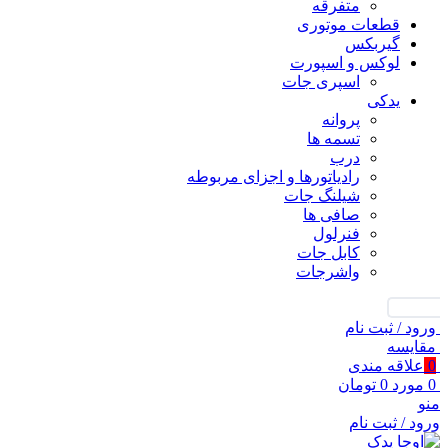
متفرقه
قطعات موتوری
گیربکس
لوکس و اسپورت
اسپری جات
یدکی
پروانه
تسمه ها
درب
رادیاتورها و اجزای مربوطه
شیلنگ جات
صافی ها
فنرلول
کابل جات
واشرجات
جستجو
ورود / ثبت نام
مقايسه
0
علاقه مندی
0
مورد
0
تومان
منو
ورود / ثبت نام