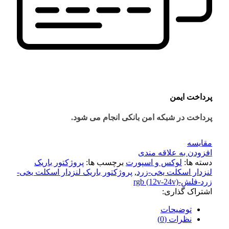
پرداخت ایمن
پرداخت در شبکه امن بانکی انجام می شود.
مقايسه
افزودن به علاقه مندی
دسته ها:
لوکس و اسپورت
برچسب ها:
پروژکتور باریک
لنزدار اسکلت یخی-زرد
,
پروژکتور باریک لنزدار اسکلت یخی-
زرد-فلش-rgb (12v-24v)
اشتراک گذاری:
توضیحات
نظرات (0)