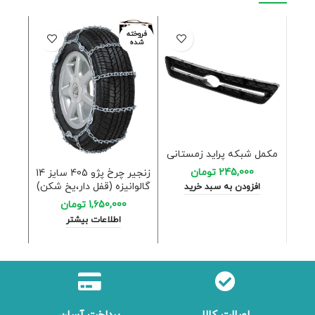
فروخته
فروخته
شده
شده
مکمل شبکه پراید زمستانی
245,000
تومان
زنجیر چرخ پژو 405 سایز 14
گالوانیزه (قفل دار،یخ شکن)
گالوا
افزودن به سبد خرید
1,650,000
تومان
اطلاعات بیشتر