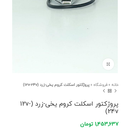
برای بزرگنمایی کلیک کنید
خانه
»
فروشگاه
»
پروژکتور اسکلت کروم یخی-زرد (12v-24v)
پروژکتور اسکلت کروم یخی-زرد (12v-
24v)
1,453,637
تومان