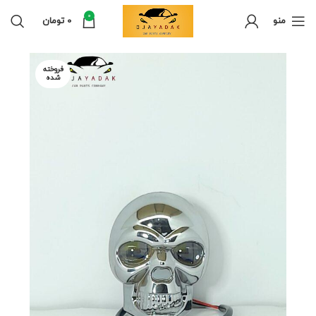
0
منو
0
تومان
فروخته
شده