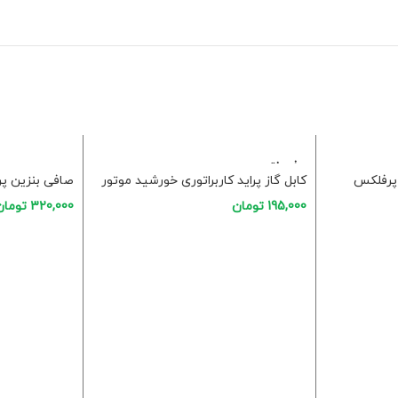
فروخت
ه شده
کابل گاز پراید کاربراتوری خورشید موتور
صافی بنزین پر
195,000
تومان
320,000
تومان
اطلاعات بیشتر
افزودن به سبد 