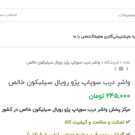
انتخاب دس
ره ما
پشتیبانی
گالری ها
وبلاگ
تماس با ما
خانه
»
فروشگاه
»
واشر درب سوپاپ پژو رویال سیلیکون خالص
واشر درب سوپاپ پژو رویال سیلیکون خالص
245,000
تومان
مرکز پخش واشر درب سوپاپ پژو رویال سیلیکون خالص در کشور
✅
اصالت و سلامت و کیفیت کالا
✅
گارانتی بدون قید و شرط اجناس (بغیر از شرکتی)