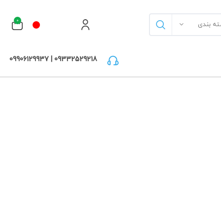
0
ته بندی
09332529218 | 09906129937