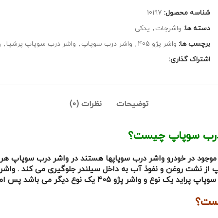
شناسه محصول:
10197
دسته ها:
واشرجات
,
یدکی
برچسب ها:
واشر پژو 405
,
واشر درب سوپاپ
,
واشر درب سوپاپ پرشیا
,
و
اشتراک گذاری:
توضیحات
نظرات (0)
درب سوپاپ چیست؟
ی موجود در خودرو واشر درب سوپاپها هستند در واشر درب سوپاپ هر
پاپ از نشت روغن و نفوذ آب به داخل سیلندر جلوگیری می کند . وا
امکان نصب واشر پراید بر روی موتور پژو امکان پذیر نمی باشد.
یست؟