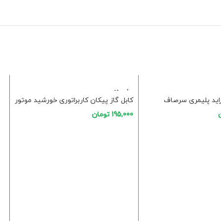
فروخت
ه شده
ه
اید پلیمری سرصاف
کابل گاز پیکان کاربراتوری خورشید موتور
195,000
تومان
خرید
اطلاعات بیشتر
شی