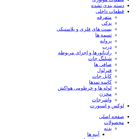
دسته بندی نشده
قطعات داخلی
متفرقه
یدکی
بست های فلزی و پلاستیکی
تسمه ها
پروانه
درب
رادیاتورها و اجزای مربوطه
شیلنگ جات
صافی ها
فنرلول
کابل جات
کاسه نمدها
لوله ها و خرطومی هواکش
مخزن
واشرجات
لوکس و اسپورت
صفحه اصلی
محصولات
بدنه
آینه ها