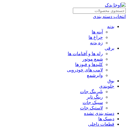
انتخاب دسته بندی
بدنه
آینه ها
چراغ ها
زه بدنه
برقی
رله ها و آفتامات ها
شمع موتور
کلیدها و فیوزها
لامپ های خودرویی
وایرشمع
بوق
جلوبندی
بلبرینگ جات
رینگ تایر
سیبک جات
لاستیک جات
دسته بندی نشده
دیسک ها
قطعات داخلی