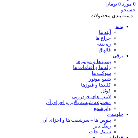
0
مورد
0
تومان
جستجو
دسته بندی محصولات
بدنه
آینه ها
چراغ ها
زه بدنه
قالپاق
برقی
پمپ ها و موتورها
رله ها و آفتامات ها
سوکت ها
شمع موتور
کلیدها و فیوزها
کوئل
لامپ های خودرویی
مجموعه شیشه بالابر و اجزای آن
وایرشمع
جلوبندی
پلوس ها – سرشفت ها و اجزای آن
رینگ تایر
سیبک جات
قطعات موتوری