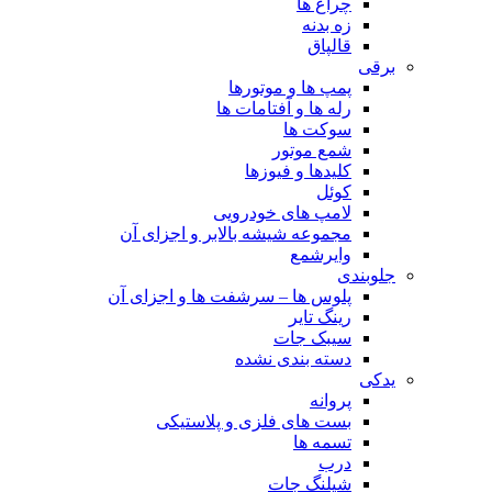
چراغ ها
زه بدنه
قالپاق
برقی
پمپ ها و موتورها
رله ها و آفتامات ها
سوکت ها
شمع موتور
کلیدها و فیوزها
کوئل
لامپ های خودرویی
مجموعه شیشه بالابر و اجزای آن
وایرشمع
جلوبندی
پلوس ها – سرشفت ها و اجزای آن
رینگ تایر
سیبک جات
دسته بندی نشده
یدکی
پروانه
بست های فلزی و پلاستیکی
تسمه ها
درب
شیلنگ جات