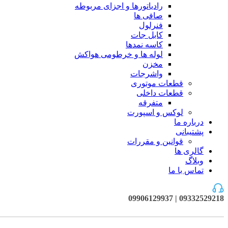
رادیاتورها و اجزای مربوطه
صافی ها
فنرلول
کابل جات
کاسه نمدها
لوله ها و خرطومی هواکش
مخزن
واشرجات
قطعات موتوری
قطعات داخلی
متفرقه
لوکس و اسپورت
درباره ما
پشتیبانی
قوانین و مقررات
گالری ها
وبلاگ
تماس با ما
09332529218 | 09906129937