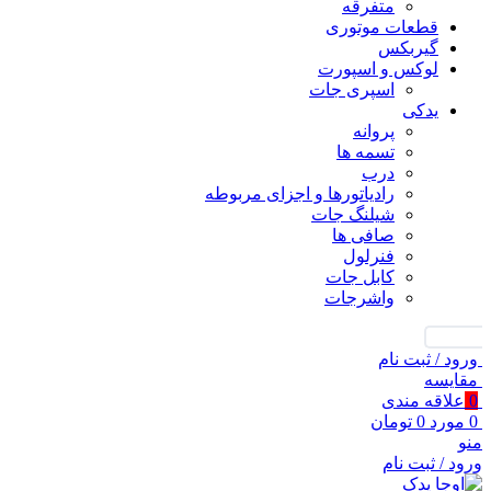
متفرقه
قطعات موتوری
گیربکس
لوکس و اسپورت
اسپری جات
یدکی
پروانه
تسمه ها
درب
رادیاتورها و اجزای مربوطه
شیلنگ جات
صافی ها
فنرلول
کابل جات
واشرجات
جستجو
ورود / ثبت نام
مقايسه
0
علاقه مندی
0
مورد
0
تومان
منو
ورود / ثبت نام