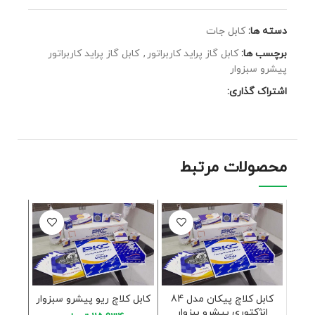
دسته ها:
کابل جات
برچسب ها:
كابل گاز پرايد كاربراتور
,
كابل گاز پرايد كاربراتور
پیشرو سبزوار
اشتراک گذاری:
محصولات مرتبط
فروخته
شده
كابل كلاچ پيكان مدل 84
كابل كلاچ ريو پیشرو سبزوار
انژكتوري پیشرو یبزوار