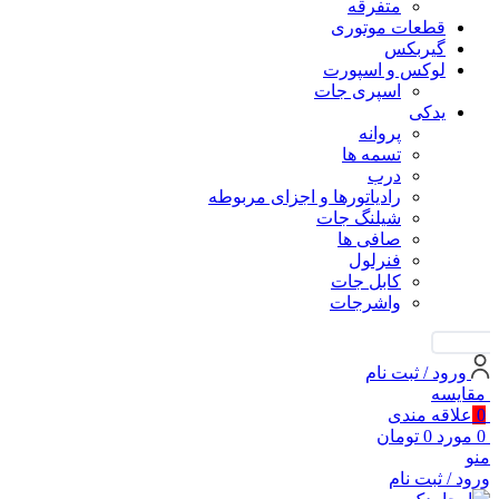
متفرقه
قطعات موتوری
گیربکس
لوکس و اسپورت
اسپری جات
یدکی
پروانه
تسمه ها
درب
رادیاتورها و اجزای مربوطه
شیلنگ جات
صافی ها
فنرلول
کابل جات
واشرجات
جستجو
ورود / ثبت نام
مقايسه
0
علاقه مندی
0
مورد
0
تومان
منو
ورود / ثبت نام