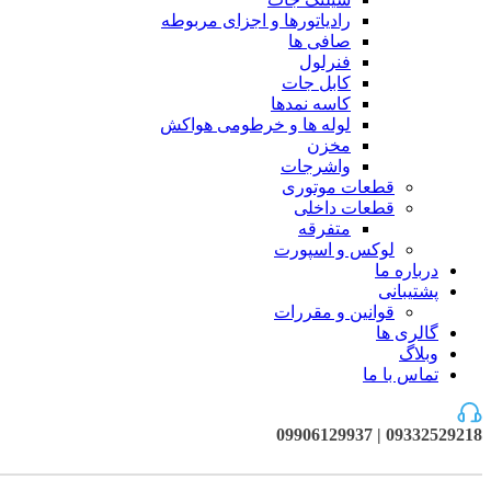
رادیاتورها و اجزای مربوطه
صافی ها
فنرلول
کابل جات
کاسه نمدها
لوله ها و خرطومی هواکش
مخزن
واشرجات
قطعات موتوری
قطعات داخلی
متفرقه
لوکس و اسپورت
درباره ما
پشتیبانی
قوانین و مقررات
گالری ها
وبلاگ
تماس با ما
09332529218 | 09906129937