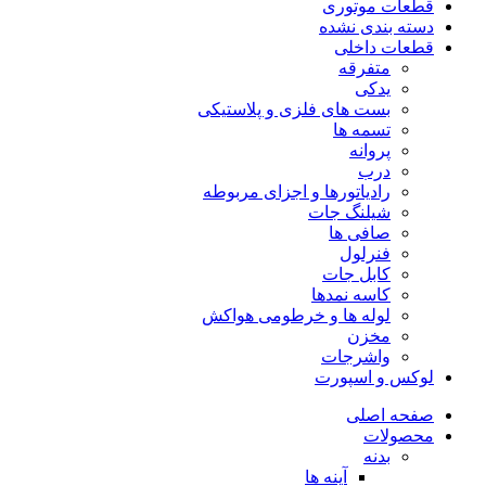
قطعات موتوری
دسته بندی نشده
قطعات داخلی
متفرقه
یدکی
بست های فلزی و پلاستیکی
تسمه ها
پروانه
درب
رادیاتورها و اجزای مربوطه
شیلنگ جات
صافی ها
فنرلول
کابل جات
کاسه نمدها
لوله ها و خرطومی هواکش
مخزن
واشرجات
لوکس و اسپورت
صفحه اصلی
محصولات
بدنه
آینه ها