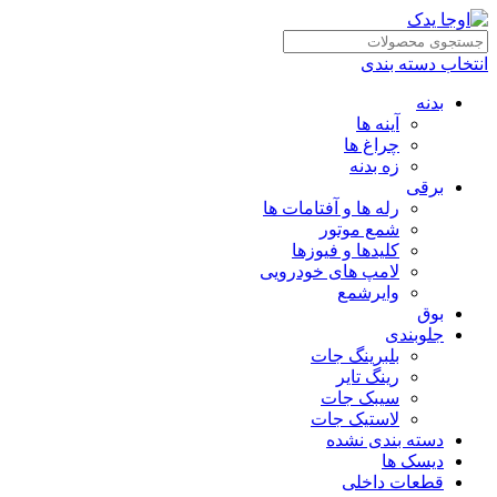
انتخاب دسته بندی
بدنه
آینه ها
چراغ ها
زه بدنه
برقی
رله ها و آفتامات ها
شمع موتور
کلیدها و فیوزها
لامپ های خودرویی
وایرشمع
بوق
جلوبندی
بلبرینگ جات
رینگ تایر
سیبک جات
لاستیک جات
دسته بندی نشده
دیسک ها
قطعات داخلی