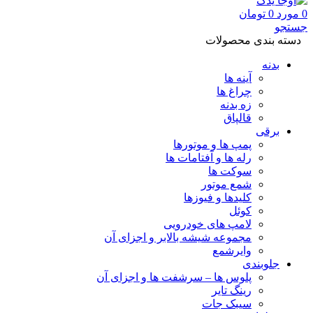
0
مورد
0
تومان
جستجو
دسته بندی محصولات
بدنه
آینه ها
چراغ ها
زه بدنه
قالپاق
برقی
پمپ ها و موتورها
رله ها و آفتامات ها
سوکت ها
شمع موتور
کلیدها و فیوزها
کوئل
لامپ های خودرویی
مجموعه شیشه بالابر و اجزای آن
وایرشمع
جلوبندی
پلوس ها – سرشفت ها و اجزای آن
رینگ تایر
سیبک جات