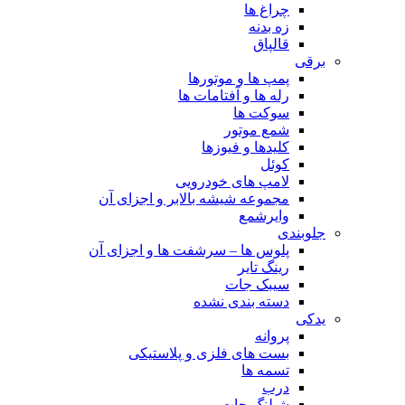
چراغ ها
زه بدنه
قالپاق
برقی
پمپ ها و موتورها
رله ها و آفتامات ها
سوکت ها
شمع موتور
کلیدها و فیوزها
کوئل
لامپ های خودرویی
مجموعه شیشه بالابر و اجزای آن
وایرشمع
جلوبندی
پلوس ها – سرشفت ها و اجزای آن
رینگ تایر
سیبک جات
دسته بندی نشده
یدکی
پروانه
بست های فلزی و پلاستیکی
تسمه ها
درب
شیلنگ جات