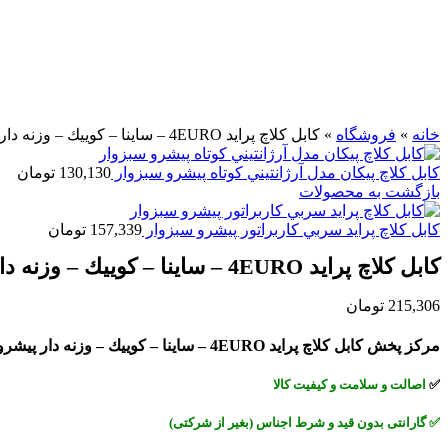
برای بزرگنمایی کلیک کنید
خانه
»
فروشگاه
»
كابل كلاچ پرايد 4EURO – ساينا – كوييك – وزنه دار پیشرو سبزوار
كابل كلاچ پيكان مدل آرژانتيني كوتاه پیشرو سبزوار
130,130
تومان
بازگشت به محصولات
كابل كلاچ پرايد سربي كاربراتور پیشرو سبزوار
157,339
تومان
كابل كلاچ پرايد 4EURO – ساينا – كوييك – وزنه دار پیشرو سبزوار
215,306
تومان
مرکز پخش كابل كلاچ پرايد 4EURO – ساينا – كوييك – وزنه دار پیشرو سبزوار در کشور
✅
اصالت و سلامت و کیفیت کالا
✅
گارانتی بدون قید و شرط اجناس (بغیر از شرکتی)