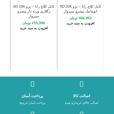
كابل كلاچ رانا – پژو 206 SD
كابل كلاچ رانا – پژو 206 SD
اتوماتيك پیشرو سبزوار
رگلاژي وزنه دار پیشرو
سبزوار
406,952
تومان
215,306
تومان
افزودن به سبد خرید
افزودن به سبد خرید
ا
اصالت کالا
پرداخت آسان
اصالت کالای خریداری شده
پرداخت آسان خریدها