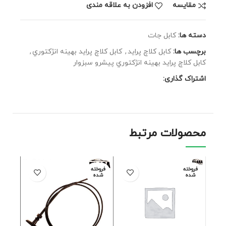
مقايسه
افزودن به علاقه مندی
دسته ها:
کابل جات
برچسب ها:
كابل كلاچ پرايد
,
كابل كلاچ پرايد بهينه انژكتوري
,
كابل كلاچ پرايد بهينه انژكتوري پیشرو سبزوار
اشتراک گذاری:
محصولات مرتبط
فروخته
فروخته
شده
شده