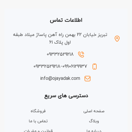
اطلاعات تماس
تبریز خیابان 22 بهمن راه آهن پاساژ میلاد طبقه
اول پلاک 61
09332529218
09332529218-09906129937
info@ojayadak.com
دسترسی های سریع
صفحه اصلی
فروشگاه
وبلاگ
تماس با ما
درباره ما
قوانین و مقررات