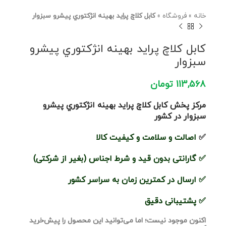
خانه
»
فروشگاه
»
كابل كلاچ پرايد بهينه انژكتوري پیشرو سبزوار
كابل كلاچ پرايد بهينه انژكتوري پیشرو
سبزوار
113,568
تومان
مرکز پخش كابل كلاچ پرايد بهينه انژكتوري پیشرو
سبزوار در کشور
✅
اصالت و سلامت و کیفیت کالا
✅
گارانتی بدون قید و شرط اجناس (بغیر از شرکتی)
✅
ارسال در کمترین زمان به سراسر کشور
✅
پشتیبانی دقیق
اکنون موجود نیست؛ اما می‌توانید این محصول را پیش‌خرید