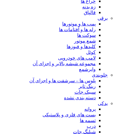
چراغ ها
زه بدنه
قالپاق
برقی
پمپ ها و موتورها
رله ها و آفتامات ها
سوکت ها
شمع موتور
کلیدها و فیوزها
کوئل
لامپ های خودرویی
مجموعه شیشه بالابر و اجزای آن
وایرشمع
جلوبندی
پلوس ها – سرشفت ها و اجزای آن
رینگ تایر
سیبک جات
دسته بندی نشده
یدکی
پروانه
بست های فلزی و پلاستیکی
تسمه ها
درب
شیلنگ جات