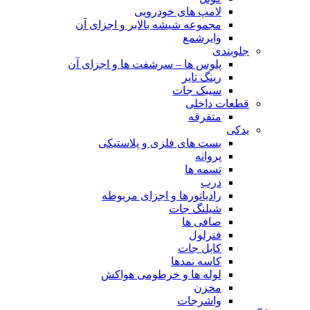
لامپ های خودرویی
مجموعه شیشه بالابر و اجزای آن
وایرشمع
جلوبندی
پلوس ها – سرشفت ها و اجزای آن
رینگ تایر
سیبک جات
قطعات داخلی
متفرقه
یدکی
بست های فلزی و پلاستیکی
پروانه
تسمه ها
درب
رادیاتورها و اجزای مربوطه
شیلنگ جات
صافی ها
فنرلول
کابل جات
کاسه نمدها
لوله ها و خرطومی هواکش
مخزن
واشرجات