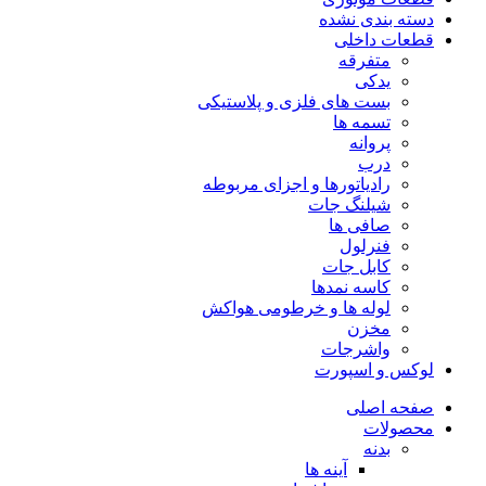
دسته بندی نشده
قطعات داخلی
متفرقه
یدکی
بست های فلزی و پلاستیکی
تسمه ها
پروانه
درب
رادیاتورها و اجزای مربوطه
شیلنگ جات
صافی ها
فنرلول
کابل جات
کاسه نمدها
لوله ها و خرطومی هواکش
مخزن
واشرجات
لوکس و اسپورت
صفحه اصلی
محصولات
بدنه
آینه ها