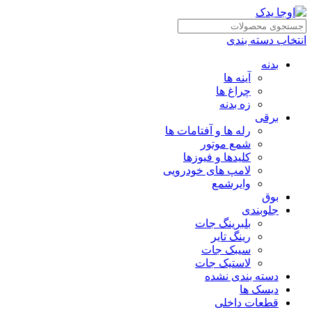
انتخاب دسته بندی
بدنه
آینه ها
چراغ ها
زه بدنه
برقی
رله ها و آفتامات ها
شمع موتور
کلیدها و فیوزها
لامپ های خودرویی
وایرشمع
بوق
جلوبندی
بلبرینگ جات
رینگ تایر
سیبک جات
لاستیک جات
دسته بندی نشده
دیسک ها
قطعات داخلی