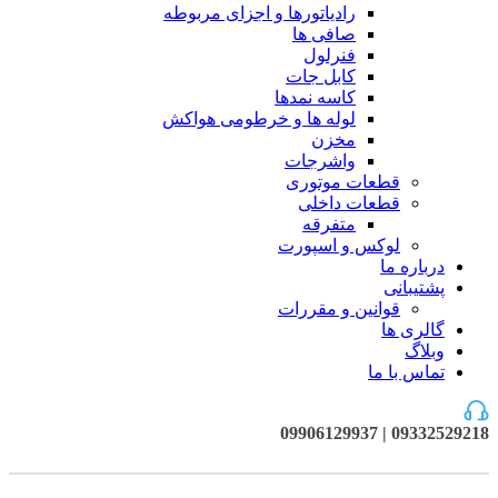
رادیاتورها و اجزای مربوطه
صافی ها
فنرلول
کابل جات
کاسه نمدها
لوله ها و خرطومی هواکش
مخزن
واشرجات
قطعات موتوری
قطعات داخلی
متفرقه
لوکس و اسپورت
درباره ما
پشتیبانی
قوانین و مقررات
گالری ها
وبلاگ
تماس با ما
09332529218 | 09906129937
فروخته شده