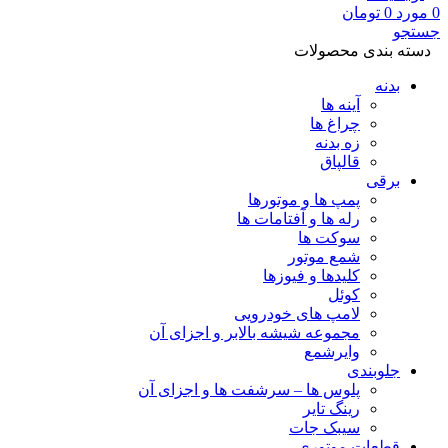
0
مورد
0
تومان
جستجو
دسته بندی محصولات
بدنه
آینه ها
چراغ ها
زه بدنه
قالپاق
برقی
پمپ ها و موتورها
رله ها و آفتامات ها
سوکت ها
شمع موتور
کلیدها و فیوزها
کوئل
لامپ های خودرویی
مجموعه شیشه بالابر و اجزای آن
وایرشمع
جلوبندی
پلوس ها – سرشفت ها و اجزای آن
رینگ تایر
سیبک جات
قطعات موتوری