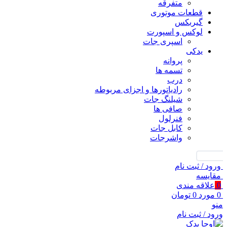
متفرقه
قطعات موتوری
گیربکس
لوکس و اسپورت
اسپری جات
یدکی
پروانه
تسمه ها
درب
رادیاتورها و اجزای مربوطه
شیلنگ جات
صافی ها
فنرلول
کابل جات
واشرجات
جستجو
ورود / ثبت نام
مقايسه
0
علاقه مندی
0
مورد
0
تومان
منو
ورود / ثبت نام