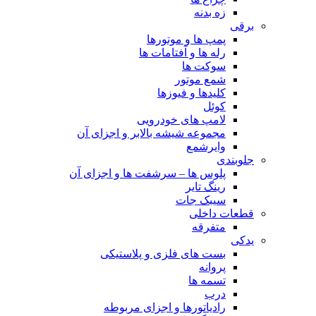
زه بدنه
برقی
پمپ ها و موتورها
رله ها و آفتامات ها
سوکت ها
شمع موتور
کلیدها و فیوزها
کوئل
لامپ های خودرویی
مجموعه شیشه بالابر و اجزای آن
وایرشمع
جلوبندی
پلوس ها – سرشفت ها و اجزای آن
رینگ تایر
سیبک جات
قطعات داخلی
متفرقه
یدکی
بست های فلزی و پلاستیکی
پروانه
تسمه ها
درب
رادیاتورها و اجزای مربوطه