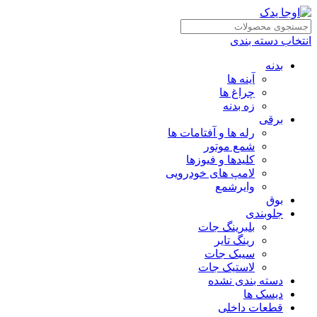
انتخاب دسته بندی
بدنه
آینه ها
چراغ ها
زه بدنه
برقی
رله ها و آفتامات ها
شمع موتور
کلیدها و فیوزها
لامپ های خودرویی
وایرشمع
بوق
جلوبندی
بلبرینگ جات
رینگ تایر
سیبک جات
لاستیک جات
دسته بندی نشده
دیسک ها
قطعات داخلی