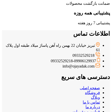
ضمانت بازگشت محصولات
پشتیبانی همه روزه
پشتیبانی 7 روز هفته
اطلاعات تماس
تبریز خیابان 22 بهمن راه آهن پاساژ میلاد طبقه اول پلاک
61
09332529218
09332529218-09906129937
info@ojayadak.com
دسترسی های سریع
صفحه اصلی
فروشگاه
وبلاگ
تماس با ما
درباره ما
قوانین و مقررات