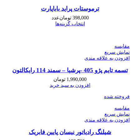
ترموستات پراید باباپارت
398,000
تومان
عدد
انتخاب گزینه‌ها
مقايسه
نمایش سریع
افزودن به علاقه مندی
تسمه تایم پژو 405 -پرشیا – سمند 114 رایکالتون
1,990,000
تومان
افزودن به سبد خرید
فروخته شده
مقايسه
نمایش سریع
افزودن به علاقه مندی
شیلنگ رادیاتور نیسان پایین فابریک