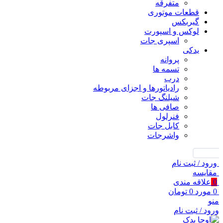
متفرقه
قطعات موتوری
گیربکس
لوکس و اسپورت
اسپری جات
یدکی
پروانه
تسمه ها
درب
رادیاتورها و اجزای مربوطه
شیلنگ جات
صافی ها
فنرلول
کابل جات
واشرجات
جستجو
ورود / ثبت نام
مقايسه
0
علاقه مندی
0
مورد
0
تومان
منو
ورود / ثبت نام