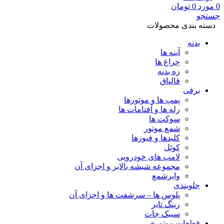
0
مورد
0
تومان
جستجو
دسته بندی محصولات
بدنه
آینه ها
چراغ ها
زه بدنه
قالپاق
برقی
پمپ ها و موتورها
رله ها و آفتامات ها
سوکت ها
شمع موتور
کلیدها و فیوزها
کوئل
لامپ های خودرویی
مجموعه شیشه بالابر و اجزای آن
وایرشمع
جلوبندی
پلوس ها – سرشفت ها و اجزای آن
رینگ تایر
سیبک جات
قطعات موتوری