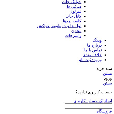
شیلنگ جات
صافی ها
فنرلول
کابل جات
کاسه نمدها
لوله ها و خرطومی هواکش
مخزن
واشرجات
وبلاگ
درباره ما
تماس با ما
علاقه مندی
ورود / ثبت نام
سبد خرید
بستن
ورود
بستن
حساب کاربری ندارید؟
ایجاد یک حساب کاربری
فروشگاه