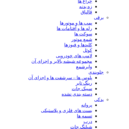
چراغ ها
زه بدنه
قالپاق
برقی
پمپ ها و موتورها
رله ها و آفتامات ها
سوکت ها
شمع موتور
کلیدها و فیوزها
کوئل
لامپ های خودرویی
مجموعه شیشه بالابر و اجزای آن
وایرشمع
جلوبندی
پلوس ها – سرشفت ها و اجزای آن
رینگ تایر
سیبک جات
دسته بندی نشده
یدکی
پروانه
بست های فلزی و پلاستیکی
تسمه ها
درب
شیلنگ جات