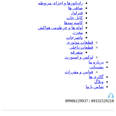
رادیاتورها و اجزای مربوطه
صافی ها
فنرلول
کابل جات
کاسه نمدها
لوله ها و خرطومی هواکش
مخزن
واشرجات
قطعات موتوری
قطعات داخلی
متفرقه
لوکس و اسپورت
درباره ما
پشتیبانی
قوانین و مقررات
گالری ها
وبلاگ
تماس با ما
09332529218 | 09906129937