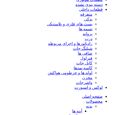
دسته بندی نشده
قطعات داخلی
متفرقه
یدکی
بست های فلزی و پلاستیکی
تسمه ها
پروانه
درب
رادیاتورها و اجزای مربوطه
شیلنگ جات
صافی ها
فنرلول
کابل جات
کاسه نمدها
لوله ها و خرطومی هواکش
مخزن
واشرجات
لوکس و اسپورت
صفحه اصلی
محصولات
بدنه
آینه ها