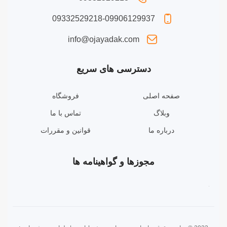
09332529218-09906129937
info@ojayadak.com
دسترسی های سریع
صفحه اصلی
فروشگاه
وبلاگ
تماس با ما
درباره ما
قوانین و مقررات
مجوزها و گواهینامه ها