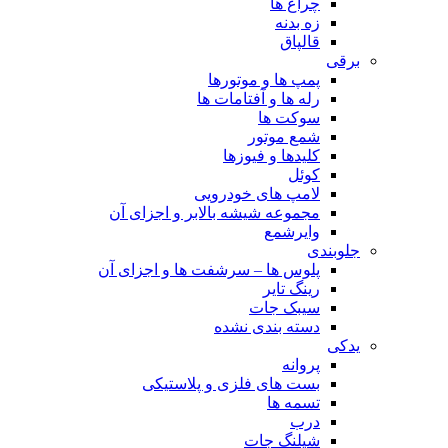
چراغ ها
زه بدنه
قالپاق
برقی
پمپ ها و موتورها
رله ها و آفتامات ها
سوکت ها
شمع موتور
کلیدها و فیوزها
کوئل
لامپ های خودرویی
مجموعه شیشه بالابر و اجزای آن
وایرشمع
جلوبندی
پلوس ها – سرشفت ها و اجزای آن
رینگ تایر
سیبک جات
دسته بندی نشده
یدکی
پروانه
بست های فلزی و پلاستیکی
تسمه ها
درب
شیلنگ جات