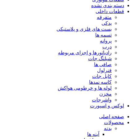
دسته بندی نشده
قطعات داخلی
متفرقه
یدکی
بست های فلزی و پلاستیکی
تسمه ها
پروانه
درب
رادیاتورها و اجزای مربوطه
شیلنگ جات
صافی ها
فنرلول
کابل جات
کاسه نمدها
لوله ها و خرطومی هواکش
مخزن
واشرجات
لوکس و اسپورت
صفحه اصلی
محصولات
بدنه
آینه ها