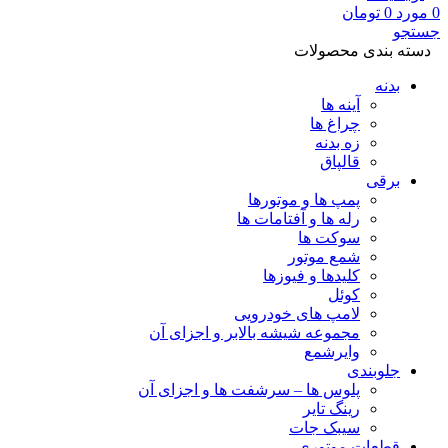
0
مورد
0
تومان
جستجو
دسته بندی محصولات
بدنه
آینه ها
چراغ ها
زه بدنه
قالپاق
برقی
پمپ ها و موتورها
رله ها و آفتامات ها
سوکت ها
شمع موتور
کلیدها و فیوزها
کوئل
لامپ های خودرویی
مجموعه شیشه بالابر و اجزای آن
وایرشمع
جلوبندی
پلوس ها – سرشفت ها و اجزای آن
رینگ تایر
سیبک جات
قطعات موتوری