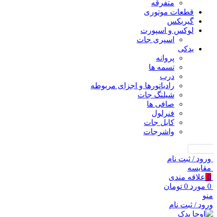
متفرقه
قطعات موتوری
گیربکس
لوکس و اسپورت
اسپری جات
یدکی
پروانه
تسمه ها
درب
رادیاتورها و اجزای مربوطه
شیلنگ جات
صافی ها
فنرلول
کابل جات
واشرجات
جستجو
ورود / ثبت نام
مقايسه
0
علاقه مندی
0
مورد
0
تومان
منو
ورود / ثبت نام