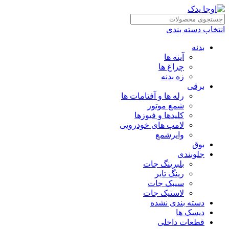
انتخاب دسته بندی
بدنه
آینه ها
چراغ ها
زه بدنه
برقی
رله ها و آفتامات ها
شمع موتور
کلیدها و فیوزها
لامپ های خودرویی
وایرشمع
بوق
جلوبندی
بلبرینگ جات
رینگ تایر
سیبک جات
لاستیک جات
دسته بندی نشده
دیسک ها
قطعات داخلی