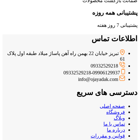
ضمانت بازگشت محصولات
پشتیبانی همه روزه
پشتیبانی 7 روز هفته
اطلاعات تماس
تبریز خیابان 22 بهمن راه آهن پاساژ میلاد طبقه اول پلاک
61
09332529218
09332529218-09906129937
info@ojayadak.com
دسترسی های سریع
صفحه اصلی
فروشگاه
وبلاگ
تماس با ما
درباره ما
قوانین و مقررات