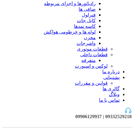
رادیاتورها و اجزای مربوطه
صافی ها
فنرلول
کابل جات
کاسه نمدها
لوله ها و خرطومی هواکش
مخزن
واشرجات
قطعات موتوری
قطعات داخلی
متفرقه
لوکس و اسپورت
درباره ما
پشتیبانی
قوانین و مقررات
گالری ها
وبلاگ
تماس با ما
09332529218 | 09906129937