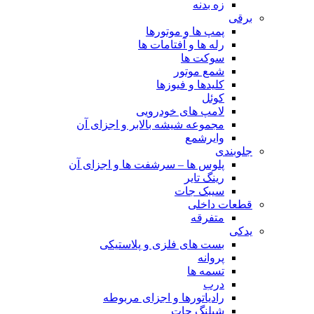
زه بدنه
برقی
پمپ ها و موتورها
رله ها و آفتامات ها
سوکت ها
شمع موتور
کلیدها و فیوزها
کوئل
لامپ های خودرویی
مجموعه شیشه بالابر و اجزای آن
وایرشمع
جلوبندی
پلوس ها – سرشفت ها و اجزای آن
رینگ تایر
سیبک جات
قطعات داخلی
متفرقه
یدکی
بست های فلزی و پلاستیکی
پروانه
تسمه ها
درب
رادیاتورها و اجزای مربوطه
شیلنگ جات