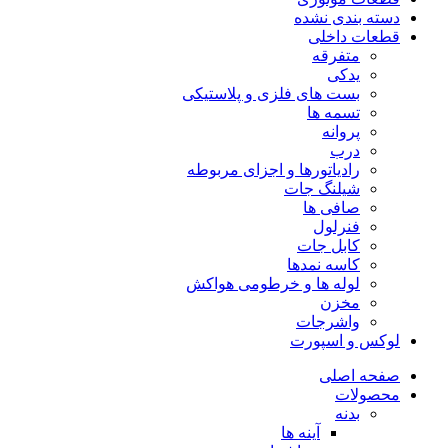
دسته بندی نشده
قطعات داخلی
متفرقه
یدکی
بست های فلزی و پلاستیکی
تسمه ها
پروانه
درب
رادیاتورها و اجزای مربوطه
شیلنگ جات
صافی ها
فنرلول
کابل جات
کاسه نمدها
لوله ها و خرطومی هواکش
مخزن
واشرجات
لوکس و اسپورت
صفحه اصلی
محصولات
بدنه
آینه ها