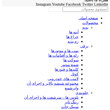
Instagram
Youtube
Facebook
Twitter
Linkedin
جستجو
صفحه اصلی
محصولات
بدنه
آینه ها
چراغ ها
زه بدنه
برقی
پمپ ها و موتورها
رله ها و آفتامات ها
سوکت ها
شمع موتور
کلیدها و فیوزها
کوئل
لامپ های خودرویی
مجموعه شیشه بالابر و اجزای آن
وایرشمع
جلوبندی
پلوس ها – سرشفت ها و اجزای آن
رینگ تایر
سیبک جات