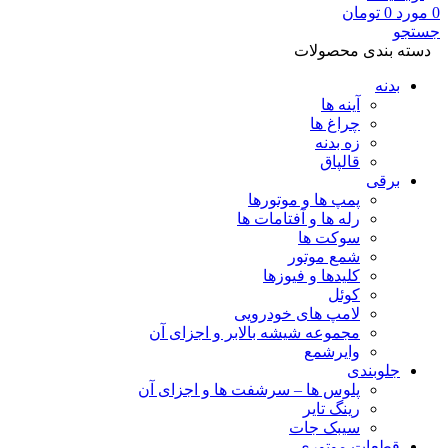
0
مورد
0
تومان
جستجو
دسته بندی محصولات
بدنه
آینه ها
چراغ ها
زه بدنه
قالپاق
برقی
پمپ ها و موتورها
رله ها و آفتامات ها
سوکت ها
شمع موتور
کلیدها و فیوزها
کوئل
لامپ های خودرویی
مجموعه شیشه بالابر و اجزای آن
وایرشمع
جلوبندی
پلوس ها – سرشفت ها و اجزای آن
رینگ تایر
سیبک جات
قطعات موتوری