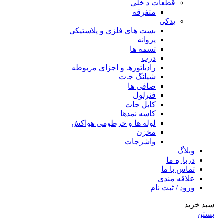
قطعات داخلی
متفرقه
یدکی
بست های فلزی و پلاستیکی
پروانه
تسمه ها
درب
رادیاتورها و اجزای مربوطه
شیلنگ جات
صافی ها
فنرلول
کابل جات
کاسه نمدها
لوله ها و خرطومی هواکش
مخزن
واشرجات
وبلاگ
درباره ما
تماس با ما
علاقه مندی
ورود / ثبت نام
سبد خرید
بستن