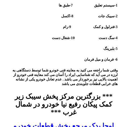
1-سیستم تعلیق 7-طبق ها
2-سیبک جات 8-اکسل
3-فنرلول و کمک 9-رام
4-سگ دست 10-شغال دست
5-بلبرینگ
6- فرمان و میل فرمان
وقتی شما راجعه می کنید به معاینه فنی خودرو شما توسط دستگاهی به
لرزه در می آید که شناسایی ایراد را آسان می کند معاینه فنی خودرو از
اهمیت بالایی نیز برخوردار می باشد . عدم تعادل خودرو یکی از نشانه
های خرابی قطعات جلوبندی می باشد
*** بزرگترین مرکز پخش سیبک زیر
کمک پیکان رفیع نیا خودرو در شمال
غرب ***
اوجا یدک مرجع پخش قطعات خودرو