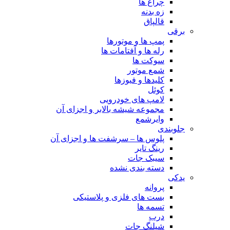
چراغ ها
زه بدنه
قالپاق
برقی
پمپ ها و موتورها
رله ها و آفتامات ها
سوکت ها
شمع موتور
کلیدها و فیوزها
کوئل
لامپ های خودرویی
مجموعه شیشه بالابر و اجزای آن
وایرشمع
جلوبندی
پلوس ها – سرشفت ها و اجزای آن
رینگ تایر
سیبک جات
دسته بندی نشده
یدکی
پروانه
بست های فلزی و پلاستیکی
تسمه ها
درب
شیلنگ جات