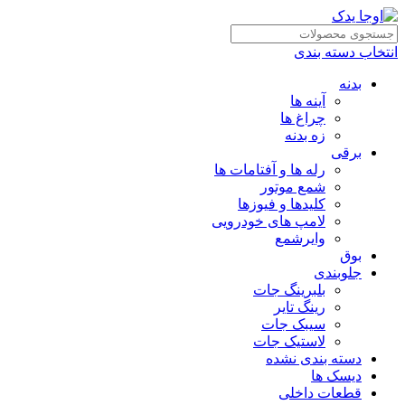
انتخاب دسته بندی
بدنه
آینه ها
چراغ ها
زه بدنه
برقی
رله ها و آفتامات ها
شمع موتور
کلیدها و فیوزها
لامپ های خودرویی
وایرشمع
بوق
جلوبندی
بلبرینگ جات
رینگ تایر
سیبک جات
لاستیک جات
دسته بندی نشده
دیسک ها
قطعات داخلی