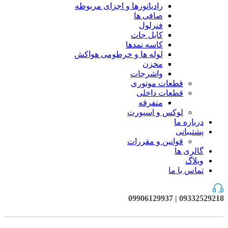
رادیاتورها و اجزای مربوطه
صافی ها
فنرلول
کابل جات
کاسه نمدها
لوله ها و خرطومی هواکش
مخزن
واشرجات
قطعات موتوری
قطعات داخلی
متفرقه
لوکس و اسپورت
درباره ما
پشتیبانی
قوانین و مقررات
گالری ها
وبلاگ
تماس با ما
09332529218 | 09906129937