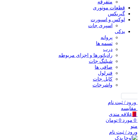
متفرقه
قطعات موتوری
گیربکس
لوکس و اسپورت
اسپری جات
یدکی
پروانه
تسمه ها
درب
رادیاتورها و اجزای مربوطه
شیلنگ جات
صافی ها
فنرلول
کابل جات
واشرجات
جستجو
ورود / ثبت نام
مقايسه
0
علاقه مندی
0
مورد
0
تومان
منو
ورود / ثبت نام