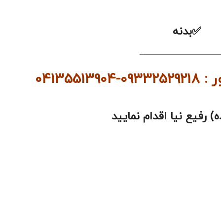
بدنه
———————————
041