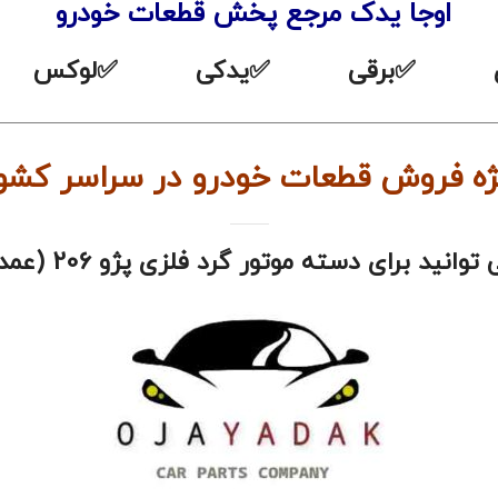
اوجا یدک مرجع پخش قطعات خودرو
ندی ✅برقی ✅یدکی ✅لوکس ✅
—————————————————————————————————
درو در سراسر کشور : 09332529218-35513904
سته موتور گرد فلزی پژو 206 (عمده) رفیع نیا اقدام نمایید