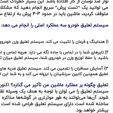
نوار ضد نوسان از کار افتاده باشد. این بسیار خطرناک 
می توانید یک “تست پرش” سریع انجام دهید که مشکلات 
متوقف کردید، ماشین باید در حدود 3-4 پرش به ارتفاع سواری عادی خود بازگردد. پرش های بیشتر از این، و می توانید مطمئن باشید که مشکل تعلیق وجود دارد.
سیستم تعلیق خودرو سه عملکرد اصلی را انجام می دهد:
1) هندلینگ و فرمان را تثبیت می کند. سیستم تعلیق وزن خودروی شما را متمرکز نگه می دارد. در نتیجه از واژگونی ماشین شما هنگام دور زدن یک گوشه جلوگیری می کند.
2) تایرهای شما را در تماس با جاده نگه می دارد. هرچه تماس 
باشید. با حفظ توزیع وزن در خودروی شما، سیستم تعلیق میزان تم
3) آسایش مسافران را تضمین می کند. سیستم تعلیق ضربه های نا
تعلیق همچنین کابین سرنشینان را ایزوله می کند و به شما این ام
تعلیق چگونه بر عملکرد ماشین من تأثیر می گذارد؟
اکنون
سیستم تعلیق را می توان با توجه به هدف یک وسیله نقلی
شوند. آن‌ها می‌توانند به طور موثرتری در گوشه‌ها مذاکره 
ساخته شده است دارای سیستم تعلیق طراحی شده است تا بی
بیشتر خواهد بود.