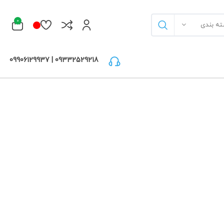
0
ته بندی
09332529218 | 09906129937