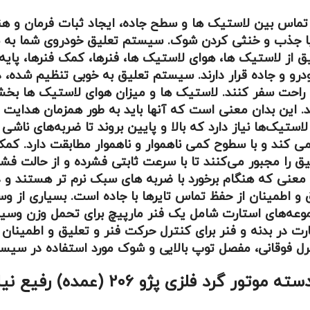
تماس بین لاستیک ها و سطح جاده، ایجاد ثبات فرمان و ه
. با جذب و خنثی کردن شوک. سیستم تعلیق خودروی شما به 
از لاستیک ها، هوای لاستیک ها، فنرها، کمک فنرها، پایه ه
 و جاده قرار دارند. سیستم تعلیق به خوبی تنظیم شده، د
من و راحت سفر کنند. لاستیک ها و میزان هوای لاستیک ها 
این بدان معنی است که آنها باید به طور همزمان هدایت کن
ستیک‌ها نیاز دارد که بالا و پایین بروند تا ضربه‌های ناش
کند و با سطوح کمی ناهموار و ناهموار مطابقت دارد. کمک 
 مجبور می‌کنند تا با سرعت ثابتی فشرده و از حالت فشرده 
نی که هنگام برخورد با ضربه های سبک نرم تر هستند و د
طمینان از حفظ تماس تایرها با جاده است. بسیاری از وسای
عه‌های استارت شامل یک فنر مارپیچ برای تحمل وزن وسیله
در بدنه و فنر برای کنترل حرکت فنر و تعلیق و اطمینان 
 فوقانی، مفصل توپ بالایی و شوک مورد استفاده در سیست
و 206 (عمده) رفیع نیا خودرو در شمال غرب ***