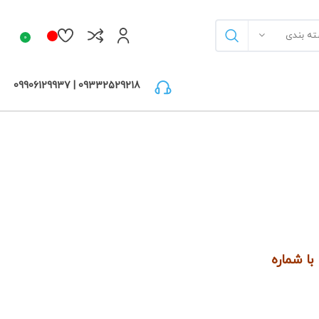
ته بندی
0
09332529218 | 09906129937
ا شماره