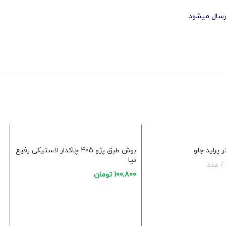
 پراید جلو
بوش طبق پژو 405 چاکدار لاستیکی رفیع
نیا
عدد
100,800
تومان
خرید
افزودن به سبد خرید