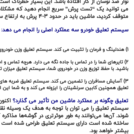
نوار ضد نوسان از کار افتاده باشد. این بسیار خطرناک 
می توانید یک “تست پرش” سریع انجام دهید که مشکلات 
متوقف کردید، ماشین باید در حدود 3-4 پرش به ارتفاع سواری عادی خود بازگردد. پرش های بیشتر از این، و می توانید مطمئن باشید که مشکل تعلیق وجود دارد.
سیستم تعلیق خودرو سه عملکرد اصلی را انجام می دهد:
1) هندلینگ و فرمان را تثبیت می کند. سیستم تعلیق وزن خودروی شما را متمرکز نگه می دارد. در نتیجه از واژگونی ماشین شما هنگام دور زدن یک گوشه جلوگیری می کند.
2) تایرهای شما را در تماس با جاده نگه می دارد. هرچه تماس 
باشید. با حفظ توزیع وزن در خودروی شما، سیستم تعلیق میزان تم
3) آسایش مسافران را تضمین می کند. سیستم تعلیق ضربه های نا
تعلیق همچنین کابین سرنشینان را ایزوله می کند و به شما این ام
تعلیق چگونه بر عملکرد ماشین من تأثیر می گذارد؟
اکنون
سیستم تعلیق را می توان با توجه به هدف یک وسیله نقلی
شوند. آن‌ها می‌توانند به طور موثرتری در گوشه‌ها مذاکره 
ساخته شده است دارای سیستم تعلیق طراحی شده است تا بی
بیشتر خواهد بود.