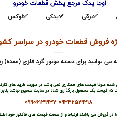
اوجا یدک مرجع پخش قطعات خودرو
ندی ✅برقی ✅یدکی ✅لوکس ✅
—————————————————————————————————
درو در سراسر کشور : 09332529218-35513904
ی توانید برای دسته موتور گرد فلزی (عمده) رفی
 شده صرفا قیمت های همکاری نمی باشد در صورت خرید های کارتنی و
که قیمت یک محصول بارگذاری شده در سایت صحیح نباشد بنابراین 
09906129937-09332529218
ا در فروش می باشند ارتباط و از صحت قیمت های فاکتور خود اطلا