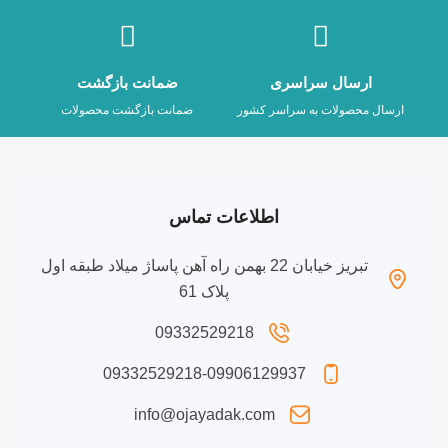
ارسال سراسری
ضمانت بازگشت
ارسال محصولات به سراسر کشور
ضمانت بازگشت محصولات
اطلاعات تماس
تبریز خیابان 22 بهمن راه آهن پاساژ میلاد طبقه اول
پلاک 61
09332529218
09332529218-09906129937
info@ojayadak.com