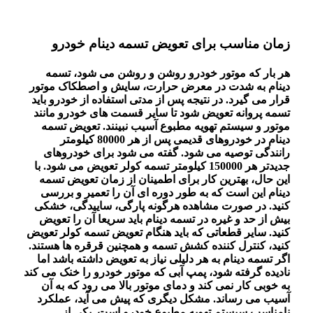
زمان مناسب برای تعویض تسمه دینام خودرو
هر بار که موتور خودرو روشن و روشن می شود، تسمه
دینام به شدت در معرض حرارت، سایش و اصطکاک موتور
قرار می گیرد. در نتیجه پس از مدتی استفاده از خودرو باید
تسمه پروانه تعویض شود تا سایر قسمت های خودرو مانند
موتور و سیستم تهویه مطبوع آسیب نبینند. تعویض تسمه
دینام در خودروهای قدیمی پس از هر 80000 کیلومتر
رانندگی توصیه می شود. گفته می شود برای خودروهای
جدیدتر هر 150000 کیلومتر تسمه کولر تعویض می شود. با
این حال، بهترین کار برای اطمینان از زمان تعویض تسمه
دینام این است که به طور دوره ای آن را تعمیر و بررسی
کنید. در صورت مشاهده هرگونه پارگی، ساییدگی، خشکی
بیش از حد و غیره در تسمه دینام باید سریعا آن را تعویض
کنید. سایر قطعاتی که باید هنگام تعویض تسمه کولر تعویض
کنید، کنترل کننده کشش تسمه و همچنین قرقره ها هستند.
اگر تسمه دینام به هر دلیلی نیاز به تعویض داشته باشد اما
نادیده گرفته شود، پمپ آبی که موتور خودرو را خنک می کند
به خوبی کار نمی کند و دمای موتور بالا می رود که به آن
آسیب می رساند. مشکل دیگری که پیش می آید، عملکرد
نامناسب سیستم تهویه مطبوع خودرو است. یکی از