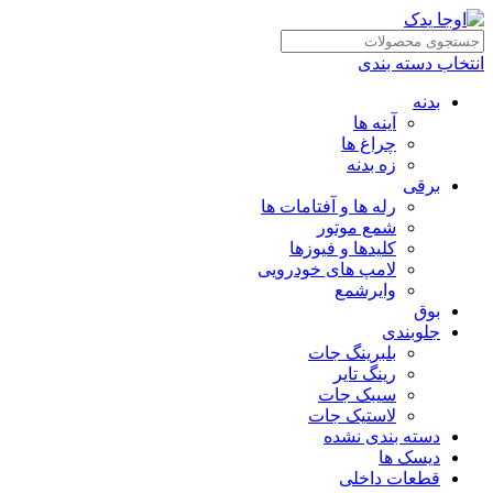
انتخاب دسته بندی
بدنه
آینه ها
چراغ ها
زه بدنه
برقی
رله ها و آفتامات ها
شمع موتور
کلیدها و فیوزها
لامپ های خودرویی
وایرشمع
بوق
جلوبندی
بلبرینگ جات
رینگ تایر
سیبک جات
لاستیک جات
دسته بندی نشده
دیسک ها
قطعات داخلی