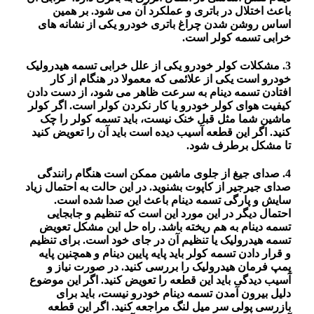
باعث اختلال در باتری و عملکرد آن می شود. بر همین
اساس روشن شدن چراغ باتری خودرو یکی از نشانه های
خرابی تسمه کولر است.
3. مشکلات کولر خودرو یکی از علل خرابی تسمه هیدرولیک
خودرو است یکی از علائمی که معمولا در هنگام از کار
افتادن تسمه دینام به سرعت ظاهر می شود، از دست دادن
کیفیت هوای کولر خودرو یا کار نکردن کولر است. اگر کولر
ماشین شما مثل قبل خنک نیست، باید تسمه کولر را چک
کنید. اگر این قطعه آسیب دیده است باید آن را تعویض کنید
تا مشکل برطرف شود.
4. صدای جیغ از جلوی ماشین ممکن است هنگام رانندگی
صدای جیرجیر از کاپوت بشنوید. در این حالت به احتمال زیاد
سایش و پارگی تسمه دینام باعث این صدا شده است.
احتمال دیگر در این مورد این است که تنظیم و جابجایی
تسمه دینام به هم ریخته باشد. راه حل این مشکل تعویض
تسمه هیدرولیک یا تنظیم آن در جای خود است. برای تنظیم
و قرار دادن تسمه کولر باید پایه پایین دینام و همچنین پایه
پمپ فرمان هیدرولیک را بررسی کنید. در صورت نیاز و
آسیب دیدگی باید این قطعه را تعویض کنید. اگر این موضوع
دلیل بیرون آمدن تسمه دینام خودرو نیست، باید برای
بازرسی پولی سر میل لنگ مراجعه کنید. اگر این قطعه