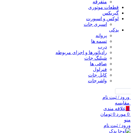
متفرقه
قطعات موتوری
گیربکس
لوکس و اسپورت
اسپری جات
یدکی
پروانه
تسمه ها
درب
رادیاتورها و اجزای مربوطه
شیلنگ جات
صافی ها
فنرلول
کابل جات
واشرجات
جستجو
ورود / ثبت نام
مقايسه
0
علاقه مندی
0
مورد
0
تومان
منو
ورود / ثبت نام