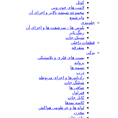
کوئل
لامپ های خودرویی
مجموعه شیشه بالابر و اجزای آن
وایرشمع
جلوبندی
پلوس ها – سرشفت ها و اجزای آن
رینگ تایر
سیبک جات
قطعات داخلی
متفرقه
یدکی
بست های فلزی و پلاستیکی
پروانه
تسمه ها
درب
رادیاتورها و اجزای مربوطه
شیلنگ جات
صافی ها
فنرلول
کابل جات
کاسه نمدها
لوله ها و خرطومی هواکش
مخزن
واشرجات