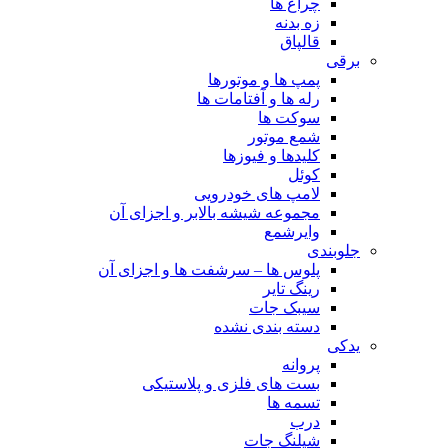
چراغ ها
زه بدنه
قالپاق
برقی
پمپ ها و موتورها
رله ها و آفتامات ها
سوکت ها
شمع موتور
کلیدها و فیوزها
کوئل
لامپ های خودرویی
مجموعه شیشه بالابر و اجزای آن
وایرشمع
جلوبندی
پلوس ها – سرشفت ها و اجزای آن
رینگ تایر
سیبک جات
دسته بندی نشده
یدکی
پروانه
بست های فلزی و پلاستیکی
تسمه ها
درب
شیلنگ جات