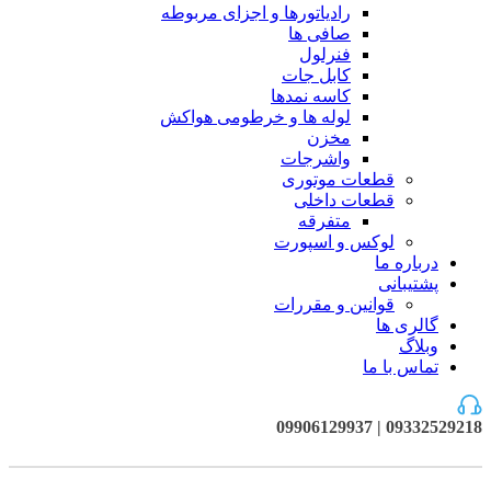
رادیاتورها و اجزای مربوطه
صافی ها
فنرلول
کابل جات
کاسه نمدها
لوله ها و خرطومی هواکش
مخزن
واشرجات
قطعات موتوری
قطعات داخلی
متفرقه
لوکس و اسپورت
درباره ما
پشتیبانی
قوانین و مقررات
گالری ها
وبلاگ
تماس با ما
09332529218 | 09906129937