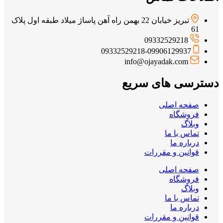
تبریز خیابان 22 بهمن راه آهن پاساژ میلاد طبقه اول پلاک
61
09332529218
09332529218-09906129937
info@ojayadak.com
دسترسی های سریع
صفحه اصلی
فروشگاه
وبلاگ
تماس با ما
درباره ما
قوانین و مقررات
صفحه اصلی
فروشگاه
وبلاگ
تماس با ما
درباره ما
قوانین و مقررات