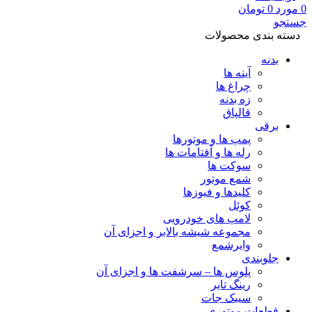
0
مورد
0
تومان
جستجو
دسته بندی محصولات
بدنه
آینه ها
چراغ ها
زه بدنه
قالپاق
برقی
پمپ ها و موتورها
رله ها و آفتامات ها
سوکت ها
شمع موتور
کلیدها و فیوزها
کوئل
لامپ های خودرویی
مجموعه شیشه بالابر و اجزای آن
وایرشمع
جلوبندی
پلوس ها – سرشفت ها و اجزای آن
رینگ تایر
سیبک جات
قطعات موتوری