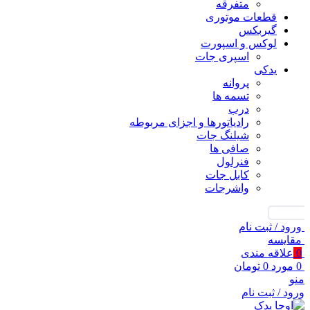
متفرقه
قطعات موتوری
گیربکس
لوکس و اسپورت
اسپری جات
یدکی
پروانه
تسمه ها
درب
رادیاتورها و اجزای مربوطه
شیلنگ جات
صافی ها
فنرلول
کابل جات
واشرجات
جستجو
ورود / ثبت نام
مقايسه
0
علاقه مندی
0
مورد
0
تومان
منو
ورود / ثبت نام