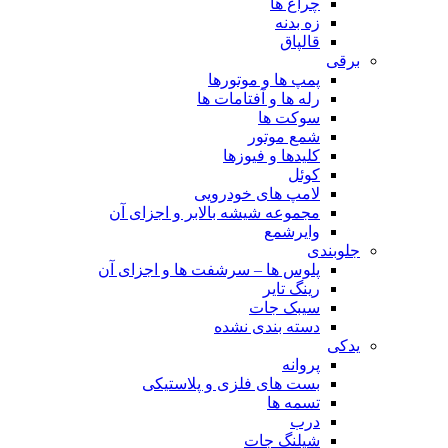
چراغ ها
زه بدنه
قالپاق
برقی
پمپ ها و موتورها
رله ها و آفتامات ها
سوکت ها
شمع موتور
کلیدها و فیوزها
کوئل
لامپ های خودرویی
مجموعه شیشه بالابر و اجزای آن
وایرشمع
جلوبندی
پلوس ها – سرشفت ها و اجزای آن
رینگ تایر
سیبک جات
دسته بندی نشده
یدکی
پروانه
بست های فلزی و پلاستیکی
تسمه ها
درب
شیلنگ جات