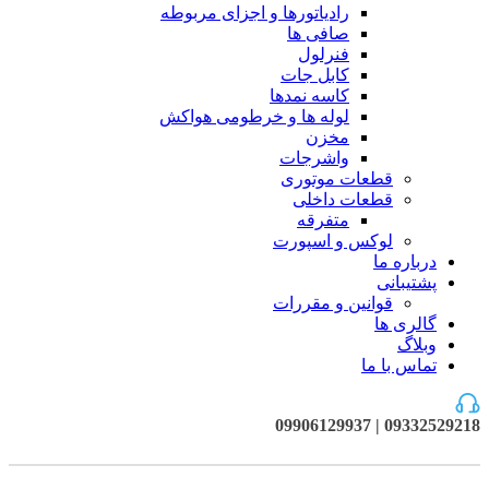
رادیاتورها و اجزای مربوطه
صافی ها
فنرلول
کابل جات
کاسه نمدها
لوله ها و خرطومی هواکش
مخزن
واشرجات
قطعات موتوری
قطعات داخلی
متفرقه
لوکس و اسپورت
درباره ما
پشتیبانی
قوانین و مقررات
گالری ها
وبلاگ
تماس با ما
09332529218 | 09906129937