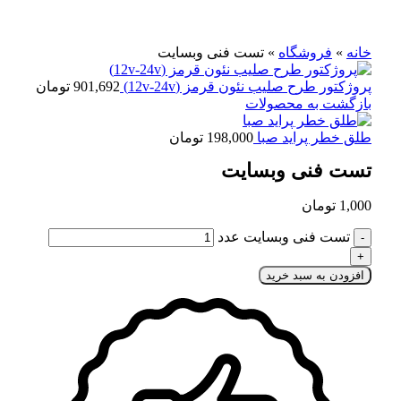
برای بزرگنمایی کلیک کنید
خانه
»
فروشگاه
»
تست فنی وبسایت
پروژکتور طرح صلیب نئون قرمز (12v-24v)
901,692
تومان
بازگشت به محصولات
طلق خطر پراید صبا
198,000
تومان
تست فنی وبسایت
1,000
تومان
تست فنی وبسایت عدد
افزودن به سبد خرید