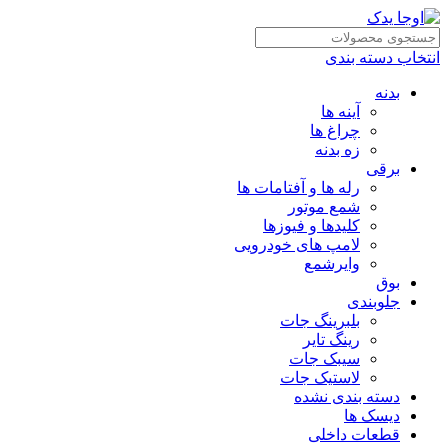
انتخاب دسته بندی
بدنه
آینه ها
چراغ ها
زه بدنه
برقی
رله ها و آفتامات ها
شمع موتور
کلیدها و فیوزها
لامپ های خودرویی
وایرشمع
بوق
جلوبندی
بلبرینگ جات
رینگ تایر
سیبک جات
لاستیک جات
دسته بندی نشده
دیسک ها
قطعات داخلی