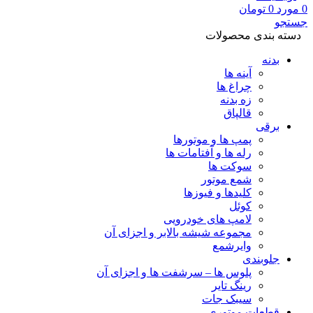
0
مورد
0
تومان
جستجو
دسته بندی محصولات
بدنه
آینه ها
چراغ ها
زه بدنه
قالپاق
برقی
پمپ ها و موتورها
رله ها و آفتامات ها
سوکت ها
شمع موتور
کلیدها و فیوزها
کوئل
لامپ های خودرویی
مجموعه شیشه بالابر و اجزای آن
وایرشمع
جلوبندی
پلوس ها – سرشفت ها و اجزای آن
رینگ تایر
سیبک جات
قطعات موتوری