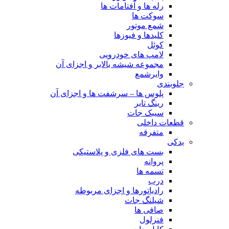
رله ها و آفتامات ها
سوکت ها
شمع موتور
کلیدها و فیوزها
کوئل
لامپ های خودرویی
مجموعه شیشه بالابر و اجزای آن
وایرشمع
جلوبندی
پلوس ها – سرشفت ها و اجزای آن
رینگ تایر
سیبک جات
قطعات داخلی
متفرقه
یدکی
بست های فلزی و پلاستیکی
پروانه
تسمه ها
درب
رادیاتورها و اجزای مربوطه
شیلنگ جات
صافی ها
فنرلول