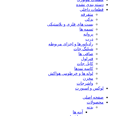
دسته بندی نشده
قطعات داخلی
متفرقه
یدکی
بست های فلزی و پلاستیکی
تسمه ها
پروانه
درب
رادیاتورها و اجزای مربوطه
شیلنگ جات
صافی ها
فنرلول
کابل جات
کاسه نمدها
لوله ها و خرطومی هواکش
مخزن
واشرجات
لوکس و اسپورت
صفحه اصلی
محصولات
بدنه
آینه ها