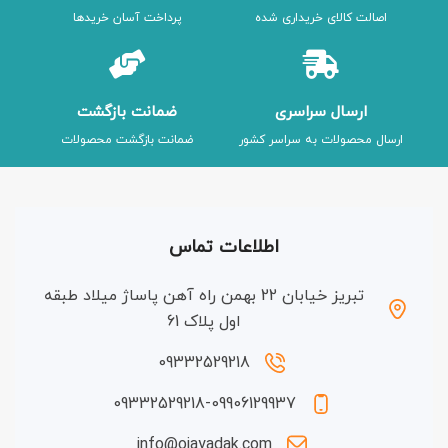
اصالت کالای خریداری شده
پرداخت آسان خریدها
ارسال سراسری
ضمانت بازگشت
ارسال محصولات به سراسر کشور
ضمانت بازگشت محصولات
اطلاعات تماس
تبریز خیابان 22 بهمن راه آهن پاساژ میلاد طبقه
اول پلاک 61
09332529218
09332529218-09906129937
info@ojayadak.com