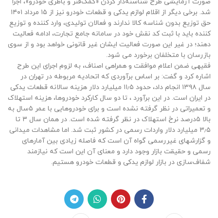
صورت آزمایشی طرح شناسنه‌دار کردن «کمک‌فنر و باطری خودرو»، اجرا
شد. برخی دیگر از اقلام لوازم یدکی و قطعات خودرو نیز از ۱۵ مرداد ۱۴۰۱
حق توزیع بدون شناسه کالا ندارند و فعالان تولیدی، وارد کننده و توزیع
کننده باید با ثبت کد نقش خود در سامانه جامع تجارت، ادامه فعالیت
دهند؛ در غیر این صورت فعالیت ایشان غیر قانونی خواهد بود و از سوی
بازرسان با متخلفان برخورد می شود.
فقیهی ضمن اعلام موافقت و همراهی اصناف، به لزوم اجرای این طرح
اشاره کرد و گفت: بر اساس برآوردی که اتحادیه مربوطه در تهران در
سال ۱۳۹۸ انجام داد، حدود ۱۱٫۵ میلیارد دلار هزینه سالانه قطعات یدکی
در ایران است. در این برآورد ، تا دو سال کارکرد خودروها، هزینه استهلاک
و تعمیراتی در نظر گرفته نشده است و برای خودروهایی با عمر ۵سال به
بالا ۵درصد نرخ استهلاک در نظر گرفته شده است. در همان سال ۳ تا
۳٫۵ میلیارد دلار واردات رسمی در کشور ثبت شد. اما مشاهدات میدانی
و گزارش‎های غیررسمی گواه آن است که فاصله زیادی بین آمارهای
رسمی و حقیقت بازار وجود دارد و معنای آن این است که نیازمند
شفاف‌سازی در بازار لوازم یدکی و قطعات خودرو هستیم.