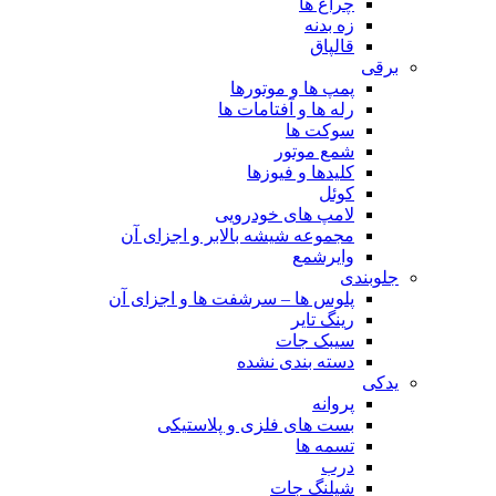
چراغ ها
زه بدنه
قالپاق
برقی
پمپ ها و موتورها
رله ها و آفتامات ها
سوکت ها
شمع موتور
کلیدها و فیوزها
کوئل
لامپ های خودرویی
مجموعه شیشه بالابر و اجزای آن
وایرشمع
جلوبندی
پلوس ها – سرشفت ها و اجزای آن
رینگ تایر
سیبک جات
دسته بندی نشده
یدکی
پروانه
بست های فلزی و پلاستیکی
تسمه ها
درب
شیلنگ جات