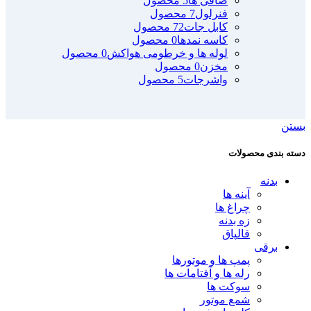
صافی ها
5 محصول
فنرلول
7 محصول
کابل جات
72 محصول
کاسه نمدها
0 محصول
لوله ها و خرطومی هواکش
0 محصول
مخزن
0 محصول
واشرجات
5 محصول
بستن
دسته بندی محصولات
بدنه
آینه ها
چراغ ها
زه بدنه
قالپاق
برقی
پمپ ها و موتورها
رله ها و آفتامات ها
سوکت ها
شمع موتور