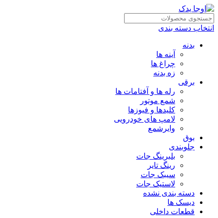
انتخاب دسته بندی
بدنه
آینه ها
چراغ ها
زه بدنه
برقی
رله ها و آفتامات ها
شمع موتور
کلیدها و فیوزها
لامپ های خودرویی
وایرشمع
بوق
جلوبندی
بلبرینگ جات
رینگ تایر
سیبک جات
لاستیک جات
دسته بندی نشده
دیسک ها
قطعات داخلی