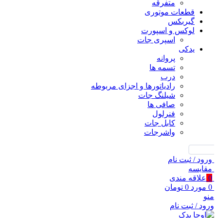
متفرقه
قطعات موتوری
گیربکس
لوکس و اسپورت
اسپری جات
یدکی
پروانه
تسمه ها
درب
رادیاتورها و اجزای مربوطه
شیلنگ جات
صافی ها
فنرلول
کابل جات
واشرجات
جستجو
ورود / ثبت نام
مقايسه
0
علاقه مندی
0
مورد
0
تومان
منو
ورود / ثبت نام