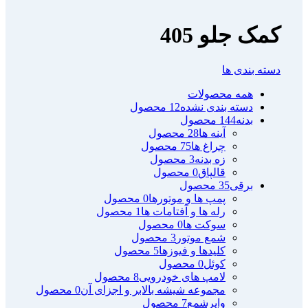
کمک جلو 405
دسته بندی ها
همه
محصولات
دسته بندی نشده
12 محصول
بدنه
144 محصول
آینه ها
28 محصول
چراغ ها
75 محصول
زه بدنه
3 محصول
قالپاق
0 محصول
برقی
35 محصول
پمپ ها و موتورها
0 محصول
رله ها و آفتامات ها
1 محصول
سوکت ها
0 محصول
شمع موتور
3 محصول
کلیدها و فیوزها
5 محصول
کوئل
0 محصول
لامپ های خودرویی
8 محصول
مجموعه شیشه بالابر و اجزای آن
0 محصول
وایرشمع
7 محصول