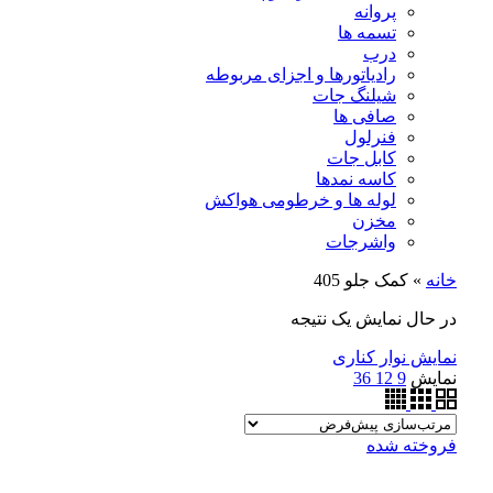
پروانه
تسمه ها
درب
رادیاتورها و اجزای مربوطه
شیلنگ جات
صافی ها
فنرلول
کابل جات
کاسه نمدها
لوله ها و خرطومی هواکش
مخزن
واشرجات
خانه
»
کمک جلو 405
در حال نمایش یک نتیجه
نمایش نوار کناری
نمایش
9
12
36
فروخته شده