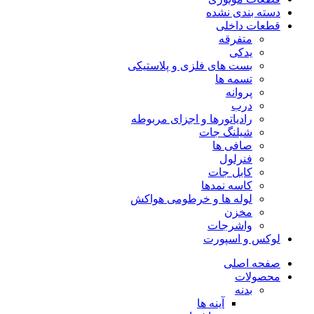
دسته بندی نشده
قطعات داخلی
متفرقه
یدکی
بست های فلزی و پلاستیکی
تسمه ها
پروانه
درب
رادیاتورها و اجزای مربوطه
شیلنگ جات
صافی ها
فنرلول
کابل جات
کاسه نمدها
لوله ها و خرطومی هواکش
مخزن
واشرجات
لوکس و اسپورت
صفحه اصلی
محصولات
بدنه
آینه ها