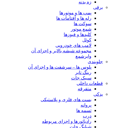
زه بدنه
برقی
پمپ ها و موتورها
رله ها و آفتامات ها
سوکت ها
شمع موتور
کلیدها و فیوزها
کوئل
لامپ های خودرویی
مجموعه شیشه بالابر و اجزای آن
وایرشمع
جلوبندی
پلوس ها – سرشفت ها و اجزای آن
رینگ تایر
سیبک جات
قطعات داخلی
متفرقه
یدکی
بست های فلزی و پلاستیکی
پروانه
تسمه ها
درب
رادیاتورها و اجزای مربوطه
شیلنگ جات