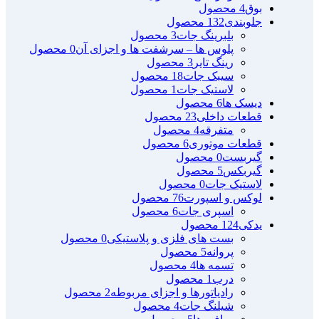
بوق
4 محصول
جلوبندی
132 محصول
بلبرینگ جات
3 محصول
پلوس ها – سرشفت ها و اجزای آن
0 محصول
رینگ تایر
3 محصول
سیبک جات
18 محصول
لاستیک جات
1 محصول
دیسک ها
6 محصول
قطعات داخلی
23 محصول
متفرقه
4 محصول
قطعات موتوری
6 محصول
گیربست
0 محصول
گیربکس
5 محصول
لاستیک جات
0 محصول
لوکس و اسپورت
76 محصول
اسپری جات
6 محصول
یدکی
124 محصول
بست های فلزی و پلاستیکی
0 محصول
پروانه
5 محصول
تسمه ها
4 محصول
درب
1 محصول
رادیاتورها و اجزای مربوطه
2 محصول
شیلنگ جات
4 محصول