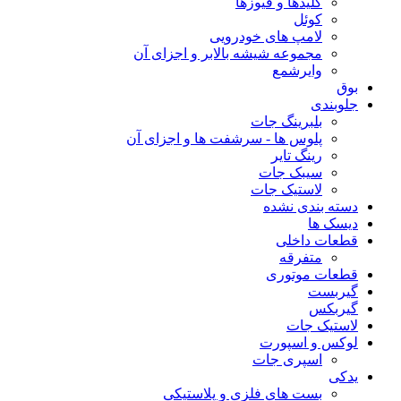
کلیدها و فیوزها
کوئل
لامپ های خودرویی
مجموعه شیشه بالابر و اجزای آن
وایرشمع
بوق
جلوبندی
بلبرینگ جات
پلوس ها - سرشفت ها و اجزای آن
رینگ تایر
سیبک جات
لاستیک جات
دسته بندی نشده
دیسک ها
قطعات داخلی
متفرقه
قطعات موتوری
گیربست
گیربکس
لاستیک جات
لوکس و اسپورت
اسپری جات
یدکی
بست های فلزی و پلاستیکی