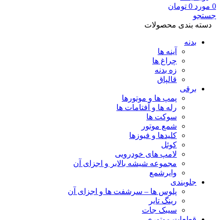
0
مورد
0
تومان
جستجو
دسته بندی محصولات
بدنه
آینه ها
چراغ ها
زه بدنه
قالپاق
برقی
پمپ ها و موتورها
رله ها و آفتامات ها
سوکت ها
شمع موتور
کلیدها و فیوزها
کوئل
لامپ های خودرویی
مجموعه شیشه بالابر و اجزای آن
وایرشمع
جلوبندی
پلوس ها – سرشفت ها و اجزای آن
رینگ تایر
سیبک جات
قطعات موتوری