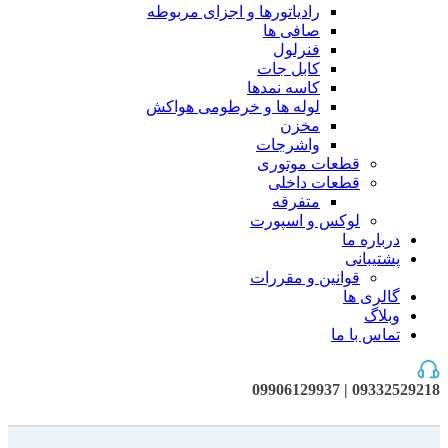
رادیاتورها و اجزای مربوطه
صافی ها
فنرلول
کابل جات
کاسه نمدها
لوله ها و خرطومی هواکش
مخزن
واشرجات
قطعات موتوری
قطعات داخلی
متفرقه
لوکس و اسپورت
درباره ما
پشتیبانی
قوانین و مقررات
گالری ها
وبلاگ
تماس با ما
09332529218 | 09906129937