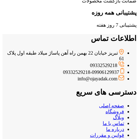
ضمانت بازگشت محصولات
پشتیبانی همه روزه
پشتیبانی 7 روز هفته
اطلاعات تماس
تبریز خیابان 22 بهمن راه آهن پاساژ میلاد طبقه اول پلاک
61
09332529218
09332529218-09906129937
info@ojayadak.com
دسترسی های سریع
صفحه اصلی
فروشگاه
وبلاگ
تماس با ما
درباره ما
قوانین و مقررات