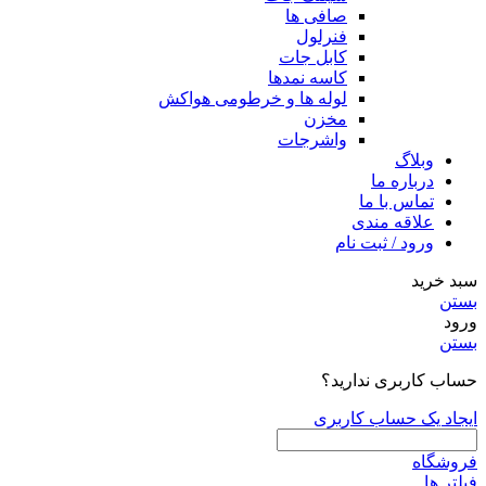
صافی ها
فنرلول
کابل جات
کاسه نمدها
لوله ها و خرطومی هواکش
مخزن
واشرجات
وبلاگ
درباره ما
تماس با ما
علاقه مندی
ورود / ثبت نام
سبد خرید
بستن
ورود
بستن
حساب کاربری ندارید؟
ایجاد یک حساب کاربری
فروشگاه
فیلتر ها