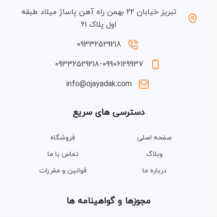
تبریز خیابان 22 بهمن راه آهن پاساژ میلاد طبقه
اول پلاک 61
09332529218
09332529218-09906129937
info@ojayadak.com
دسترسی های سریع
صفحه اصلی
فروشگاه
وبلاگ
تماس با ما
درباره ما
قوانین و مقررات
مجوزها و گواهینامه ها