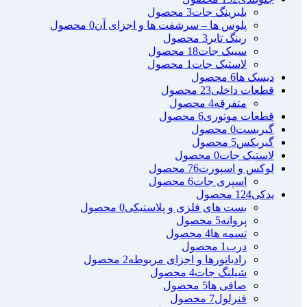
بلبرینگ جات
3 محصول
پلوس ها – سرشفت ها و اجزای آن
0 محصول
رینگ تایر
3 محصول
سیبک جات
18 محصول
لاستیک جات
1 محصول
دیسک ها
6 محصول
قطعات داخلی
23 محصول
متفرقه
4 محصول
قطعات موتوری
6 محصول
گیربست
0 محصول
گیربکس
5 محصول
لاستیک جات
0 محصول
لوکس و اسپورت
76 محصول
اسپری جات
6 محصول
یدکی
124 محصول
بست های فلزی و پلاستیکی
0 محصول
پروانه
5 محصول
تسمه ها
4 محصول
درب
1 محصول
رادیاتورها و اجزای مربوطه
2 محصول
شیلنگ جات
4 محصول
صافی ها
5 محصول
فنرلول
7 محصول