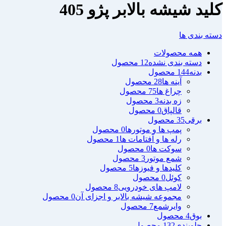
کلید شیشه بالابر پژو 405
دسته بندی ها
همه
محصولات
دسته بندی نشده
12 محصول
بدنه
144 محصول
آینه ها
28 محصول
چراغ ها
75 محصول
زه بدنه
3 محصول
قالپاق
0 محصول
برقی
35 محصول
پمپ ها و موتورها
0 محصول
رله ها و آفتامات ها
1 محصول
سوکت ها
0 محصول
شمع موتور
3 محصول
کلیدها و فیوزها
5 محصول
کوئل
0 محصول
لامپ های خودرویی
8 محصول
مجموعه شیشه بالابر و اجزای آن
0 محصول
وایرشمع
7 محصول
بوق
4 محصول
جلوبندی
132 محصول