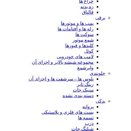
چراغ ها
زه بدنه
قالپاق
برقی
پمپ ها و موتورها
رله ها و آفتامات ها
سوکت ها
شمع موتور
کلیدها و فیوزها
کوئل
لامپ های خودرویی
مجموعه شیشه بالابر و اجزای آن
وایرشمع
جلوبندی
پلوس ها – سرشفت ها و اجزای آن
رینگ تایر
سیبک جات
دسته بندی نشده
یدکی
پروانه
بست های فلزی و پلاستیکی
تسمه ها
درب
شیلنگ جات