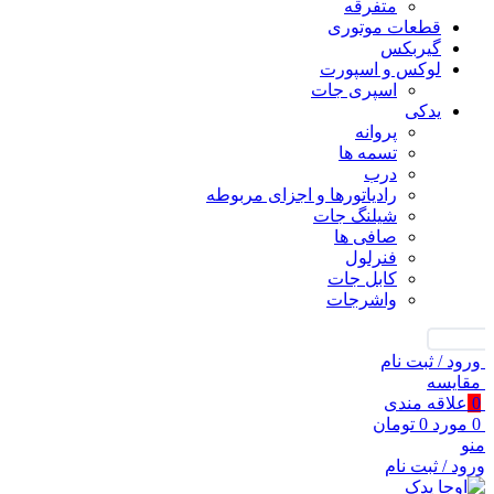
متفرقه
قطعات موتوری
گیربکس
لوکس و اسپورت
اسپری جات
یدکی
پروانه
تسمه ها
درب
رادیاتورها و اجزای مربوطه
شیلنگ جات
صافی ها
فنرلول
کابل جات
واشرجات
جستجو
ورود / ثبت نام
مقايسه
0
علاقه مندی
0
مورد
0
تومان
منو
ورود / ثبت نام