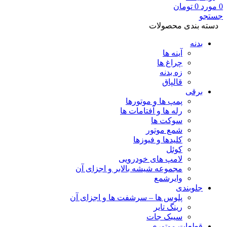
0
مورد
0
تومان
جستجو
دسته بندی محصولات
بدنه
آینه ها
چراغ ها
زه بدنه
قالپاق
برقی
پمپ ها و موتورها
رله ها و آفتامات ها
سوکت ها
شمع موتور
کلیدها و فیوزها
کوئل
لامپ های خودرویی
مجموعه شیشه بالابر و اجزای آن
وایرشمع
جلوبندی
پلوس ها – سرشفت ها و اجزای آن
رینگ تایر
سیبک جات
قطعات موتوری