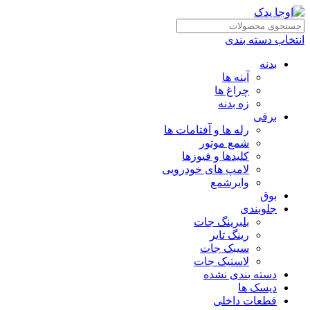
انتخاب دسته بندی
بدنه
آینه ها
چراغ ها
زه بدنه
برقی
رله ها و آفتامات ها
شمع موتور
کلیدها و فیوزها
لامپ های خودرویی
وایرشمع
بوق
جلوبندی
بلبرینگ جات
رینگ تایر
سیبک جات
لاستیک جات
دسته بندی نشده
دیسک ها
قطعات داخلی