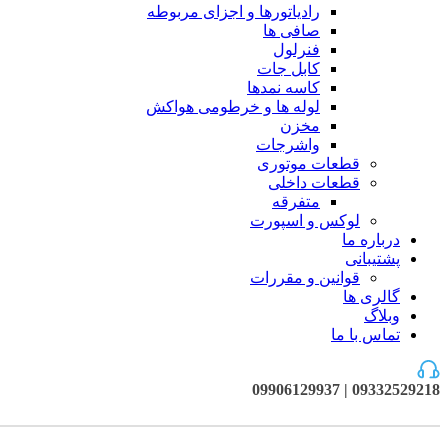
رادیاتورها و اجزای مربوطه
صافی ها
فنرلول
کابل جات
کاسه نمدها
لوله ها و خرطومی هواکش
مخزن
واشرجات
قطعات موتوری
قطعات داخلی
متفرقه
لوکس و اسپورت
درباره ما
پشتیبانی
قوانین و مقررات
گالری ها
وبلاگ
تماس با ما
09332529218 | 09906129937