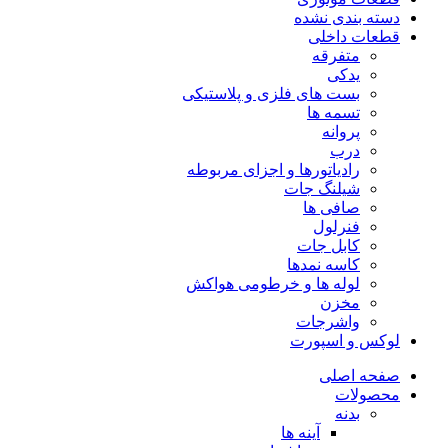
دسته بندی نشده
قطعات داخلی
متفرقه
یدکی
بست های فلزی و پلاستیکی
تسمه ها
پروانه
درب
رادیاتورها و اجزای مربوطه
شیلنگ جات
صافی ها
فنرلول
کابل جات
کاسه نمدها
لوله ها و خرطومی هواکش
مخزن
واشرجات
لوکس و اسپورت
صفحه اصلی
محصولات
بدنه
آینه ها