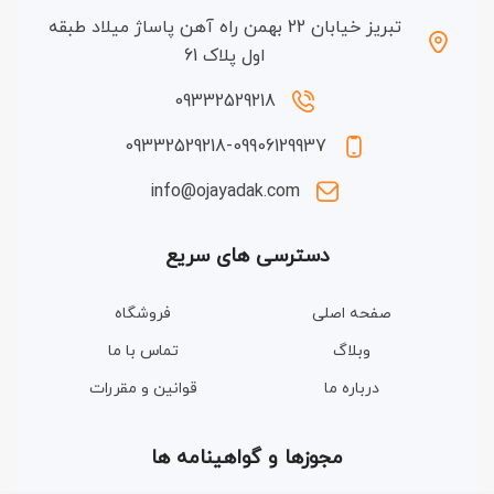
تبریز خیابان 22 بهمن راه آهن پاساژ میلاد طبقه
اول پلاک 61
09332529218
09332529218-09906129937
info@ojayadak.com
دسترسی های سریع
صفحه اصلی
فروشگاه
وبلاگ
تماس با ما
درباره ما
قوانین و مقررات
مجوزها و گواهینامه ها