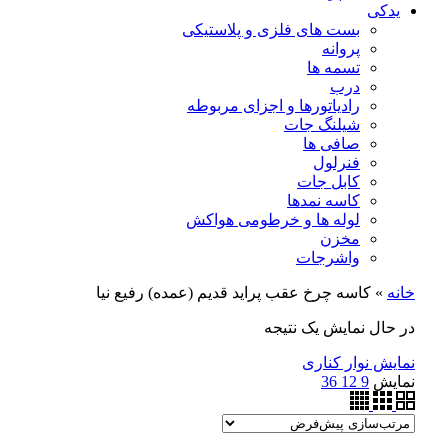
یدکی
بست های فلزی و پلاستیکی
پروانه
تسمه ها
درب
رادیاتورها و اجزای مربوطه
شیلنگ جات
صافی ها
فنرلول
کابل جات
کاسه نمدها
لوله ها و خرطومی هواکش
مخزن
واشرجات
خانه
»
کاسه چرخ عقب پراید قدیم (عمده) رفیع نیا
در حال نمایش یک نتیجه
نمایش نوار کناری
نمایش
9
12
36