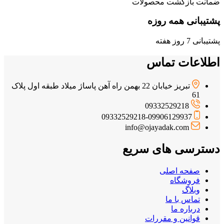
ضمانت بازگشت محصولات
پشتیبانی همه روزه
پشتیبانی 7 روز هفته
اطلاعات تماس
تبریز خیابان 22 بهمن راه آهن پاساژ میلاد طبقه اول پلاک
61
09332529218
09332529218-09906129937
info@ojayadak.com
دسترسی های سریع
صفحه اصلی
فروشگاه
وبلاگ
تماس با ما
درباره ما
قوانین و مقررات