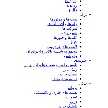
چراغ ها
زه بدنه
قالپاق
برقی
پمپ ها و موتورها
رله ها و آفتامات ها
سوکت ها
شمع موتور
کلیدها و فیوزها
کوئل
لامپ های خودرویی
مجموعه شیشه بالابر و اجزای آن
وایرشمع
جلوبندی
پلوس ها – سرشفت ها و اجزای آن
رینگ تایر
سیبک جات
دسته بندی نشده
یدکی
پروانه
بست های فلزی و پلاستیکی
تسمه ها
درب
شیلنگ جات