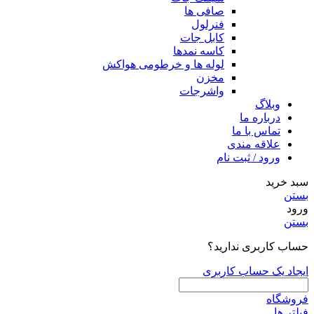
صافی ها
فنرلول
کابل جات
کاسه نمدها
لوله ها و خرطومی هواکش
مخزن
واشرجات
وبلاگ
درباره ما
تماس با ما
علاقه مندی
ورود / ثبت نام
سبد خرید
بستن
ورود
بستن
حساب کاربری ندارید؟
ایجاد یک حساب کاربری
فروشگاه
فیلتر ها