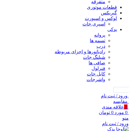
متفرقه
قطعات موتوری
گیربکس
لوکس و اسپورت
اسپری جات
یدکی
پروانه
تسمه ها
درب
رادیاتورها و اجزای مربوطه
شیلنگ جات
صافی ها
فنرلول
کابل جات
واشرجات
جستجو
ورود / ثبت نام
مقايسه
0
علاقه مندی
0
مورد
0
تومان
منو
ورود / ثبت نام