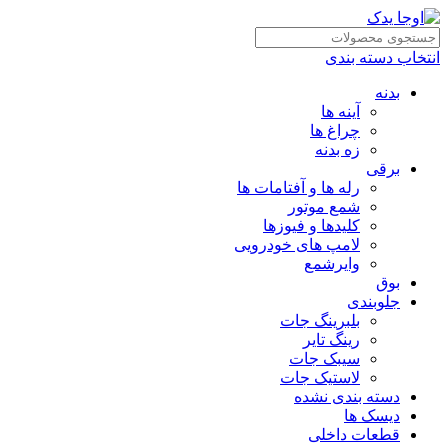
انتخاب دسته بندی
بدنه
آینه ها
چراغ ها
زه بدنه
برقی
رله ها و آفتامات ها
شمع موتور
کلیدها و فیوزها
لامپ های خودرویی
وایرشمع
بوق
جلوبندی
بلبرینگ جات
رینگ تایر
سیبک جات
لاستیک جات
دسته بندی نشده
دیسک ها
قطعات داخلی