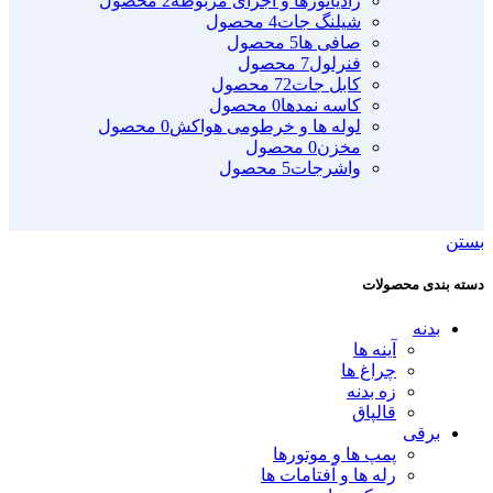
رادیاتورها و اجزای مربوطه
2 محصول
شیلنگ جات
4 محصول
صافی ها
5 محصول
فنرلول
7 محصول
کابل جات
72 محصول
کاسه نمدها
0 محصول
لوله ها و خرطومی هواکش
0 محصول
مخزن
0 محصول
واشرجات
5 محصول
بستن
دسته بندی محصولات
بدنه
آینه ها
چراغ ها
زه بدنه
قالپاق
برقی
پمپ ها و موتورها
رله ها و آفتامات ها