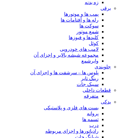
زه بدنه
برقی
پمپ ها و موتورها
رله ها و آفتامات ها
سوکت ها
شمع موتور
کلیدها و فیوزها
کوئل
لامپ های خودرویی
مجموعه شیشه بالابر و اجزای آن
وایرشمع
جلوبندی
پلوس ها – سرشفت ها و اجزای آن
رینگ تایر
سیبک جات
قطعات داخلی
متفرقه
یدکی
بست های فلزی و پلاستیکی
پروانه
تسمه ها
درب
رادیاتورها و اجزای مربوطه
شیلنگ جات