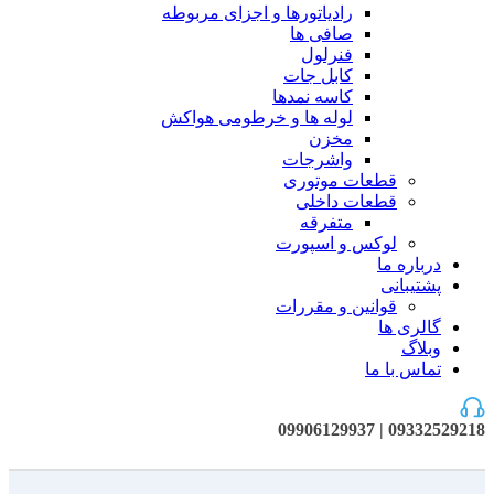
رادیاتورها و اجزای مربوطه
صافی ها
فنرلول
کابل جات
کاسه نمدها
لوله ها و خرطومی هواکش
مخزن
واشرجات
قطعات موتوری
قطعات داخلی
متفرقه
لوکس و اسپورت
درباره ما
پشتیبانی
قوانین و مقررات
گالری ها
وبلاگ
تماس با ما
09332529218 | 09906129937