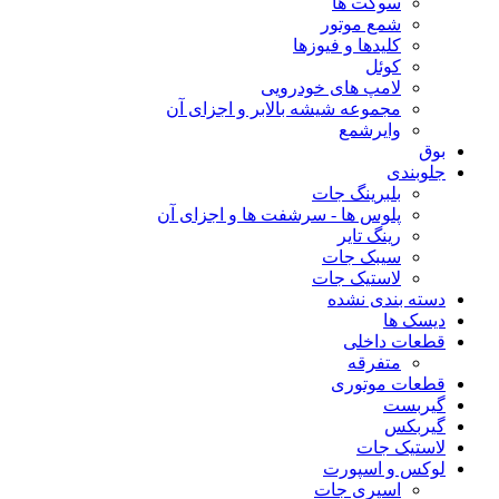
سوکت ها
شمع موتور
کلیدها و فیوزها
کوئل
لامپ های خودرویی
مجموعه شیشه بالابر و اجزای آن
وایرشمع
بوق
جلوبندی
بلبرینگ جات
پلوس ها - سرشفت ها و اجزای آن
رینگ تایر
سیبک جات
لاستیک جات
دسته بندی نشده
دیسک ها
قطعات داخلی
متفرقه
قطعات موتوری
گیربست
گیربکس
لاستیک جات
لوکس و اسپورت
اسپری جات