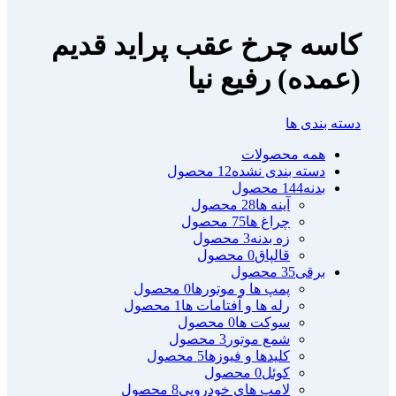
کاسه چرخ عقب پراید قدیم
(عمده) رفیع نیا
دسته بندی ها
همه
محصولات
دسته بندی نشده
12 محصول
بدنه
144 محصول
آینه ها
28 محصول
چراغ ها
75 محصول
زه بدنه
3 محصول
قالپاق
0 محصول
برقی
35 محصول
پمپ ها و موتورها
0 محصول
رله ها و آفتامات ها
1 محصول
سوکت ها
0 محصول
شمع موتور
3 محصول
کلیدها و فیوزها
5 محصول
کوئل
0 محصول
لامپ های خودرویی
8 محصول