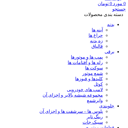
0
مورد
0
تومان
جستجو
دسته بندی محصولات
بدنه
آینه ها
چراغ ها
زه بدنه
قالپاق
برقی
پمپ ها و موتورها
رله ها و آفتامات ها
سوکت ها
شمع موتور
کلیدها و فیوزها
کوئل
لامپ های خودرویی
مجموعه شیشه بالابر و اجزای آن
وایرشمع
جلوبندی
پلوس ها – سرشفت ها و اجزای آن
رینگ تایر
سیبک جات
قطعات موتوری