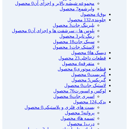
مجموعه شیشه بالابر و اجزای آن
0 محصول
وایرشمع
7 محصول
بوق
4 محصول
جلوبندی
132 محصول
بلبرینگ جات
3 محصول
پلوس ها – سرشفت ها و اجزای آن
0 محصول
رینگ تایر
3 محصول
سیبک جات
18 محصول
لاستیک جات
1 محصول
دیسک ها
6 محصول
قطعات داخلی
23 محصول
متفرقه
4 محصول
قطعات موتوری
6 محصول
گیربست
0 محصول
گیربکس
5 محصول
لاستیک جات
0 محصول
لوکس و اسپورت
76 محصول
اسپری جات
6 محصول
یدکی
124 محصول
بست های فلزی و پلاستیکی
0 محصول
پروانه
5 محصول
تسمه ها
4 محصول
درب
1 محصول