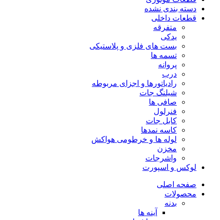
دسته بندی نشده
قطعات داخلی
متفرقه
یدکی
بست های فلزی و پلاستیکی
تسمه ها
پروانه
درب
رادیاتورها و اجزای مربوطه
شیلنگ جات
صافی ها
فنرلول
کابل جات
کاسه نمدها
لوله ها و خرطومی هواکش
مخزن
واشرجات
لوکس و اسپورت
صفحه اصلی
محصولات
بدنه
آینه ها