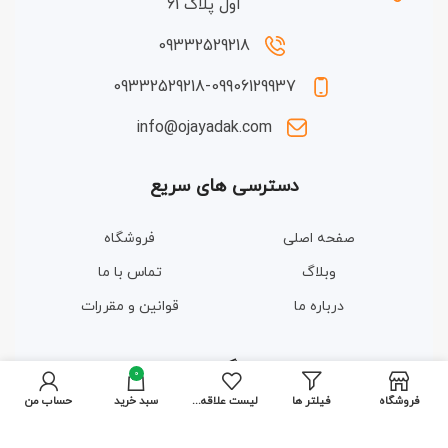
اول پلاک 61
09332529218
09332529218-09906129937
info@ojayadak.com
دسترسی های سریع
صفحه اصلی
فروشگاه
وبلاگ
تماس با ما
درباره ما
قوانین و مقررات
مجوزها و گواهینامه ها
0
فروشگاه
فیلتر ها
لیست علاقه مندی ها
سبد خرید
حساب من