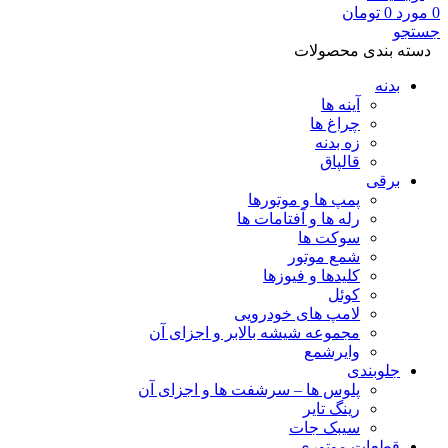
0
مورد
0
تومان
جستجو
دسته بندی محصولات
بدنه
آینه ها
چراغ ها
زه بدنه
قالپاق
برقی
پمپ ها و موتورها
رله ها و آفتامات ها
سوکت ها
شمع موتور
کلیدها و فیوزها
کوئل
لامپ های خودرویی
مجموعه شیشه بالابر و اجزای آن
وایرشمع
جلوبندی
پلوس ها – سرشفت ها و اجزای آن
رینگ تایر
سیبک جات
قطعات موتوری