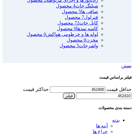
رادیاتورها و اجزای مربوطه
2 محصول
شیلنگ جات
4 محصول
صافی ها
5 محصول
فنرلول
7 محصول
کابل جات
72 محصول
کاسه نمدها
0 محصول
لوله ها و خرطومی هواکش
0 محصول
مخزن
0 محصول
واشرجات
5 محصول
بستن
فیلتر براساس قیمت
حداقل قیمت
حداکثر قیمت
فیلتر
دسته بندی محصولات
بدنه
آینه ها
چراغ ها