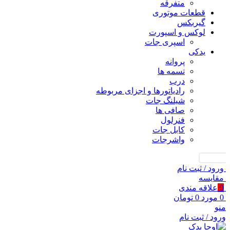
متفرقه
قطعات موتوری
گیربکس
لوکس و اسپورت
اسپری جات
یدکی
پروانه
تسمه ها
درب
رادیاتورها و اجزای مربوطه
شیلنگ جات
صافی ها
فنرلول
کابل جات
واشرجات
جستجو
ورود / ثبت نام
مقايسه
0
علاقه مندی
0
مورد
0
تومان
منو
ورود / ثبت نام