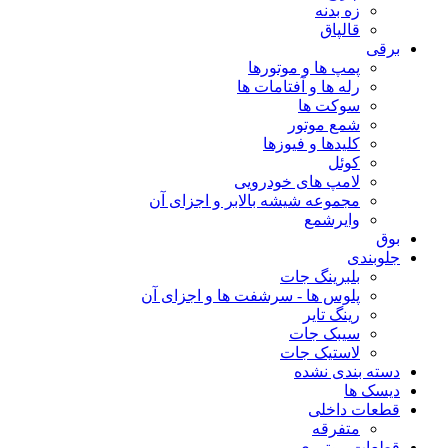
زه بدنه
قالپاق
برقی
پمپ ها و موتورها
رله ها و آفتامات ها
سوکت ها
شمع موتور
کلیدها و فیوزها
کوئل
لامپ های خودرویی
مجموعه شیشه بالابر و اجزای آن
وایرشمع
بوق
جلوبندی
بلبرینگ جات
پلوس ها - سرشفت ها و اجزای آن
رینگ تایر
سیبک جات
لاستیک جات
دسته بندی نشده
دیسک ها
قطعات داخلی
متفرقه
قطعات موتوری