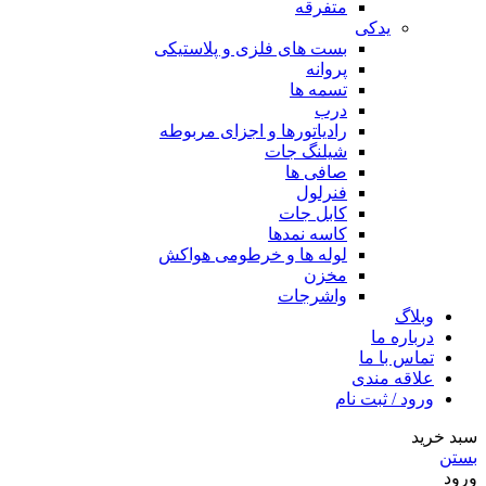
متفرقه
یدکی
بست های فلزی و پلاستیکی
پروانه
تسمه ها
درب
رادیاتورها و اجزای مربوطه
شیلنگ جات
صافی ها
فنرلول
کابل جات
کاسه نمدها
لوله ها و خرطومی هواکش
مخزن
واشرجات
وبلاگ
درباره ما
تماس با ما
علاقه مندی
ورود / ثبت نام
سبد خرید
بستن
ورود