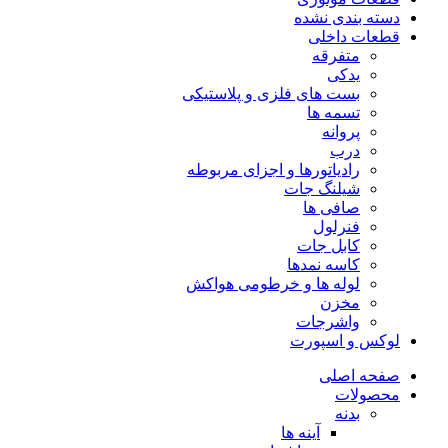
دسته بندی نشده
قطعات داخلی
متفرقه
یدکی
بست های فلزی و پلاستیکی
تسمه ها
پروانه
درب
رادیاتورها و اجزای مربوطه
شیلنگ جات
صافی ها
فنرلول
کابل جات
کاسه نمدها
لوله ها و خرطومی هواکش
مخزن
واشرجات
لوکس و اسپورت
صفحه اصلی
محصولات
بدنه
آینه ها