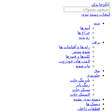
انتخاب دسته بندی
بدنه
آینه ها
چراغ ها
زه بدنه
برقی
رله ها و آفتامات ها
شمع موتور
کلیدها و فیوزها
لامپ های خودرویی
وایرشمع
بوق
جلوبندی
بلبرینگ جات
رینگ تایر
سیبک جات
لاستیک جات
دسته بندی نشده
دیسک ها
قطعات داخلی