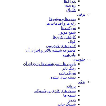
چراغ ها
زه بدنه
قالپاق
برقی
پمپ ها و موتورها
رله ها و آفتامات ها
سوکت ها
شمع موتور
کلیدها و فیوزها
کوئل
لامپ های خودرویی
مجموعه شیشه بالابر و اجزای آن
وایرشمع
جلوبندی
پلوس ها – سرشفت ها و اجزای آن
رینگ تایر
سیبک جات
دسته بندی نشده
یدکی
پروانه
بست های فلزی و پلاستیکی
تسمه ها
درب
شیلنگ جات