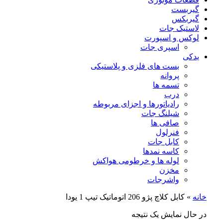
گیربست
گیربکس
لاستیک جات
لوکس و اسپورت
اسپری جات
یدکی
بست های فلزی و پلاستیکی
پروانه
تسمه ها
درب
رادیاتورها و اجزای مربوطه
شیلنگ جات
صافی ها
فنرلول
کابل جات
کاسه نمدها
لوله ها و خرطومی هواکش
مخزن
واشرجات
خانه
»
کابل کلاچ پژو 206 اتوماتیک تیپ 1 یودا
در حال نمایش یک نتیجه