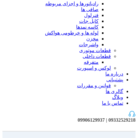
رادیاتورها و اجزای مربوطه
صافی ها
فنرلول
کابل جات
کاسه نمدها
لوله ها و خرطومی هواکش
مخزن
واشرجات
قطعات موتوری
قطعات داخلی
متفرقه
لوکس و اسپورت
درباره ما
پشتیبانی
قوانین و مقررات
گالری ها
وبلاگ
تماس با ما
09332529218 | 09906129937