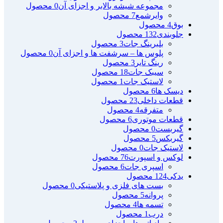
مجموعه شیشه بالابر و اجزای آن
0 محصول
وایرشمع
7 محصول
بوق
4 محصول
جلوبندی
132 محصول
بلبرینگ جات
3 محصول
پلوس ها – سرشفت ها و اجزای آن
0 محصول
رینگ تایر
3 محصول
سیبک جات
18 محصول
لاستیک جات
1 محصول
دیسک ها
6 محصول
قطعات داخلی
23 محصول
متفرقه
4 محصول
قطعات موتوری
6 محصول
گیربست
0 محصول
گیربکس
5 محصول
لاستیک جات
0 محصول
لوکس و اسپورت
76 محصول
اسپری جات
6 محصول
یدکی
124 محصول
بست های فلزی و پلاستیکی
0 محصول
پروانه
5 محصول
تسمه ها
4 محصول
درب
1 محصول