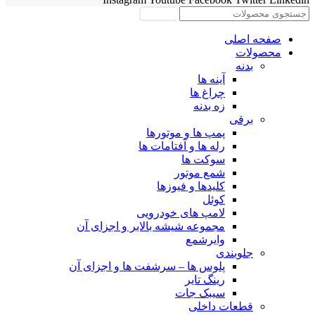
جستجو
صفحه اصلی
محصولات
بدنه
آینه ها
چراغ ها
زه بدنه
برقی
پمپ ها و موتورها
رله ها و آفتامات ها
سوکت ها
شمع موتور
کلیدها و فیوزها
کوئل
لامپ های خودرویی
مجموعه شیشه بالابر و اجزای آن
وایرشمع
جلوبندی
پلوس ها – سرشفت ها و اجزای آن
رینگ تایر
سیبک جات
قطعات داخلی