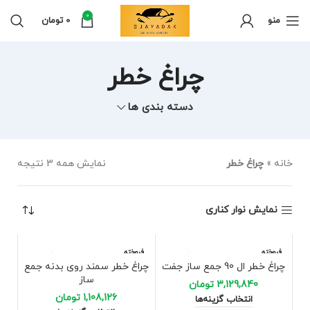
0
منو
0
تومان
چراغ خطر
دسته بندی ها
خانه
»
چراغ خطر
نمایش همه 3 نتیجه
نمایش نوار کناری
فروخته
فروخته
شده
شده
چراغ خطر ال 90 جمع ساز جفت
چراغ خطر سمند روی بدنه جمع
ساز
3,129,840
تومان
1,108,126
تومان
انتخاب گزینه‌ها