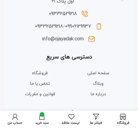
اول پلاک 61
09332529218
09332529218-09906129937
info@ojayadak.com
دسترسی های سریع
صفحه اصلی
فروشگاه
وبلاگ
تماس با ما
درباره ما
قوانین و مقررات
مجوزها و گواهینامه ها
0
فروشگاه
فیلتر ها
لیست علاقه مندی ها
سبد خرید
حساب من