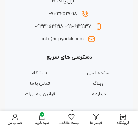
اول پلاک 61
09332529218
09332529218-09906129937
info@ojayadak.com
دسترسی های سریع
صفحه اصلی
فروشگاه
وبلاگ
تماس با ما
درباره ما
قوانین و مقررات
مجوزها و گواهینامه ها
0
فروشگاه
فیلتر ها
لیست علاقه مندی ها
سبد خرید
حساب من