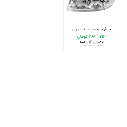
چراغ جلو سمند lx مدرن
2,829,750
تومان
انتخاب گزینه‌ها