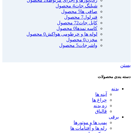
رادیاتورها و اجزای مربوطه
2 محصول
شیلنگ جات
4 محصول
صافی ها
5 محصول
فنرلول
7 محصول
کابل جات
72 محصول
کاسه نمدها
0 محصول
لوله ها و خرطومی هواکش
0 محصول
مخزن
0 محصول
واشرجات
5 محصول
بستن
دسته بندی محصولات
بدنه
آینه ها
چراغ ها
زه بدنه
قالپاق
برقی
پمپ ها و موتورها
رله ها و آفتامات ها