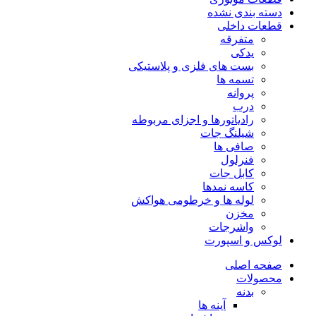
دسته بندی نشده
قطعات داخلی
متفرقه
یدکی
بست های فلزی و پلاستیکی
تسمه ها
پروانه
درب
رادیاتورها و اجزای مربوطه
شیلنگ جات
صافی ها
فنرلول
کابل جات
کاسه نمدها
لوله ها و خرطومی هواکش
مخزن
واشرجات
لوکس و اسپورت
صفحه اصلی
محصولات
بدنه
آینه ها