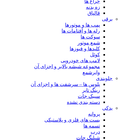
چراغ ها
زه بدنه
قالپاق
برقی
پمپ ها و موتورها
رله ها و آفتامات ها
سوکت ها
شمع موتور
کلیدها و فیوزها
کوئل
لامپ های خودرویی
مجموعه شیشه بالابر و اجزای آن
وایرشمع
جلوبندی
پلوس ها – سرشفت ها و اجزای آن
رینگ تایر
سیبک جات
دسته بندی نشده
یدکی
پروانه
بست های فلزی و پلاستیکی
تسمه ها
درب
شیلنگ جات