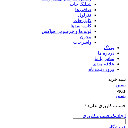
شیلنگ جات
صافی ها
فنرلول
کابل جات
کاسه نمدها
لوله ها و خرطومی هواکش
مخزن
واشرجات
وبلاگ
درباره ما
تماس با ما
علاقه مندی
ورود / ثبت نام
سبد خرید
بستن
ورود
بستن
حساب کاربری ندارید؟
ایجاد یک حساب کاربری
فروشگاه