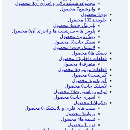
مجموعه شیشه بالابر و اجزای آن
0 محصول
وایرشمع
7 محصول
بوق
4 محصول
جلوبندی
132 محصول
بلبرینگ جات
3 محصول
پلوس ها – سرشفت ها و اجزای آن
0 محصول
رینگ تایر
3 محصول
سیبک جات
18 محصول
لاستیک جات
1 محصول
دیسک ها
6 محصول
قطعات داخلی
23 محصول
متفرقه
4 محصول
قطعات موتوری
6 محصول
گیربست
0 محصول
گیربکس
5 محصول
لاستیک جات
0 محصول
لوکس و اسپورت
76 محصول
اسپری جات
6 محصول
یدکی
124 محصول
بست های فلزی و پلاستیکی
0 محصول
پروانه
5 محصول
تسمه ها
4 محصول
درب
1 محصول