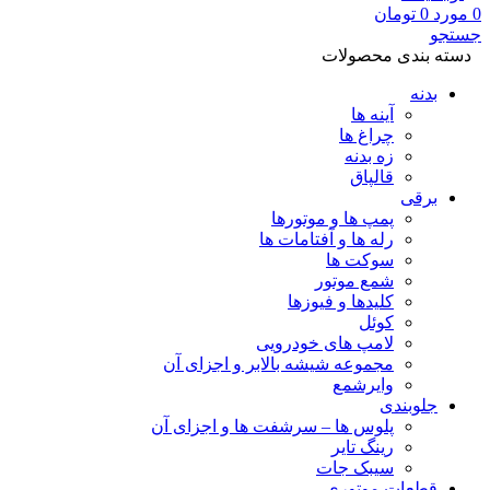
0
مورد
0
تومان
جستجو
دسته بندی محصولات
بدنه
آینه ها
چراغ ها
زه بدنه
قالپاق
برقی
پمپ ها و موتورها
رله ها و آفتامات ها
سوکت ها
شمع موتور
کلیدها و فیوزها
کوئل
لامپ های خودرویی
مجموعه شیشه بالابر و اجزای آن
وایرشمع
جلوبندی
پلوس ها – سرشفت ها و اجزای آن
رینگ تایر
سیبک جات
قطعات موتوری