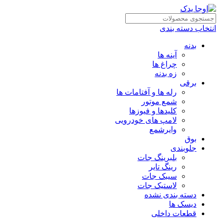
انتخاب دسته بندی
بدنه
آینه ها
چراغ ها
زه بدنه
برقی
رله ها و آفتامات ها
شمع موتور
کلیدها و فیوزها
لامپ های خودرویی
وایرشمع
بوق
جلوبندی
بلبرینگ جات
رینگ تایر
سیبک جات
لاستیک جات
دسته بندی نشده
دیسک ها
قطعات داخلی