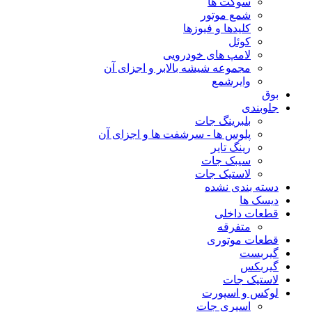
سوکت ها
شمع موتور
کلیدها و فیوزها
کوئل
لامپ های خودرویی
مجموعه شیشه بالابر و اجزای آن
وایرشمع
بوق
جلوبندی
بلبرینگ جات
پلوس ها - سرشفت ها و اجزای آن
رینگ تایر
سیبک جات
لاستیک جات
دسته بندی نشده
دیسک ها
قطعات داخلی
متفرقه
قطعات موتوری
گیربست
گیربکس
لاستیک جات
لوکس و اسپورت
اسپری جات