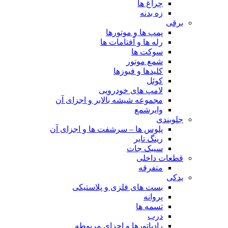
چراغ ها
زه بدنه
برقی
پمپ ها و موتورها
رله ها و آفتامات ها
سوکت ها
شمع موتور
کلیدها و فیوزها
کوئل
لامپ های خودرویی
مجموعه شیشه بالابر و اجزای آن
وایرشمع
جلوبندی
پلوس ها – سرشفت ها و اجزای آن
رینگ تایر
سیبک جات
قطعات داخلی
متفرقه
یدکی
بست های فلزی و پلاستیکی
پروانه
تسمه ها
درب
رادیاتورها و اجزای مربوطه