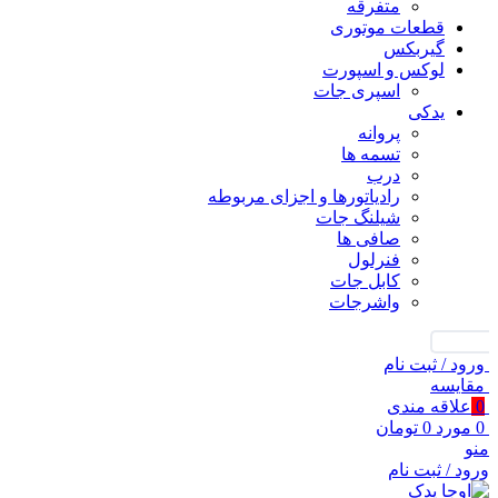
متفرقه
قطعات موتوری
گیربکس
لوکس و اسپورت
اسپری جات
یدکی
پروانه
تسمه ها
درب
رادیاتورها و اجزای مربوطه
شیلنگ جات
صافی ها
فنرلول
کابل جات
واشرجات
جستجو
ورود / ثبت نام
مقايسه
0
علاقه مندی
0
مورد
0
تومان
منو
ورود / ثبت نام