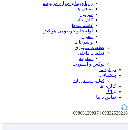
رادیاتورها و اجزای مربوطه
صافی ها
فنرلول
کابل جات
کاسه نمدها
لوله ها و خرطومی هواکش
مخزن
واشرجات
قطعات موتوری
قطعات داخلی
متفرقه
لوکس و اسپورت
درباره ما
پشتیبانی
قوانین و مقررات
گالری ها
وبلاگ
تماس با ما
09332529218 | 09906129937