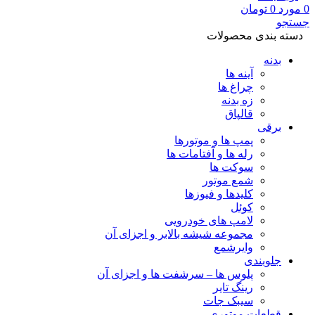
0
مورد
0
تومان
جستجو
دسته بندی محصولات
بدنه
آینه ها
چراغ ها
زه بدنه
قالپاق
برقی
پمپ ها و موتورها
رله ها و آفتامات ها
سوکت ها
شمع موتور
کلیدها و فیوزها
کوئل
لامپ های خودرویی
مجموعه شیشه بالابر و اجزای آن
وایرشمع
جلوبندی
پلوس ها – سرشفت ها و اجزای آن
رینگ تایر
سیبک جات
قطعات موتوری