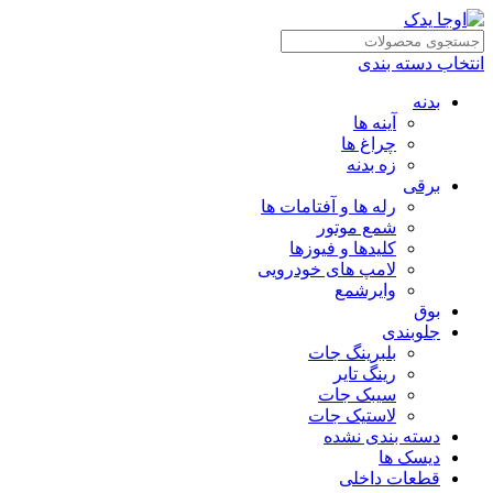
انتخاب دسته بندی
بدنه
آینه ها
چراغ ها
زه بدنه
برقی
رله ها و آفتامات ها
شمع موتور
کلیدها و فیوزها
لامپ های خودرویی
وایرشمع
بوق
جلوبندی
بلبرینگ جات
رینگ تایر
سیبک جات
لاستیک جات
دسته بندی نشده
دیسک ها
قطعات داخلی