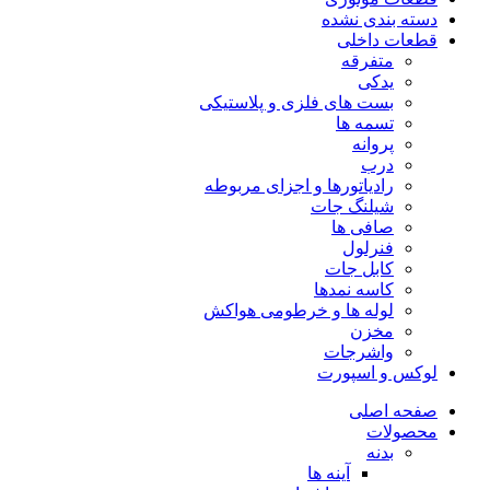
دسته بندی نشده
قطعات داخلی
متفرقه
یدکی
بست های فلزی و پلاستیکی
تسمه ها
پروانه
درب
رادیاتورها و اجزای مربوطه
شیلنگ جات
صافی ها
فنرلول
کابل جات
کاسه نمدها
لوله ها و خرطومی هواکش
مخزن
واشرجات
لوکس و اسپورت
صفحه اصلی
محصولات
بدنه
آینه ها