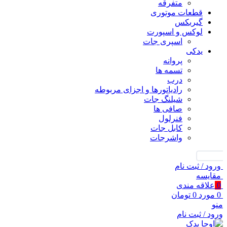
متفرقه
قطعات موتوری
گیربکس
لوکس و اسپورت
اسپری جات
یدکی
پروانه
تسمه ها
درب
رادیاتورها و اجزای مربوطه
شیلنگ جات
صافی ها
فنرلول
کابل جات
واشرجات
جستجو
ورود / ثبت نام
مقايسه
0
علاقه مندی
0
مورد
0
تومان
منو
ورود / ثبت نام