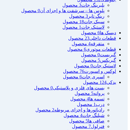
بلبرینگ جات
3 محصول
پلوس ها – سرشفت ها و اجزای آن
0 محصول
رینگ تایر
3 محصول
سیبک جات
18 محصول
لاستیک جات
1 محصول
دیسک ها
6 محصول
قطعات داخلی
23 محصول
متفرقه
4 محصول
قطعات موتوری
6 محصول
گیربست
0 محصول
گیربکس
5 محصول
لاستیک جات
0 محصول
لوکس و اسپورت
76 محصول
اسپری جات
6 محصول
یدکی
124 محصول
بست های فلزی و پلاستیکی
0 محصول
پروانه
5 محصول
تسمه ها
4 محصول
درب
1 محصول
رادیاتورها و اجزای مربوطه
2 محصول
شیلنگ جات
4 محصول
صافی ها
5 محصول
فنرلول
7 محصول