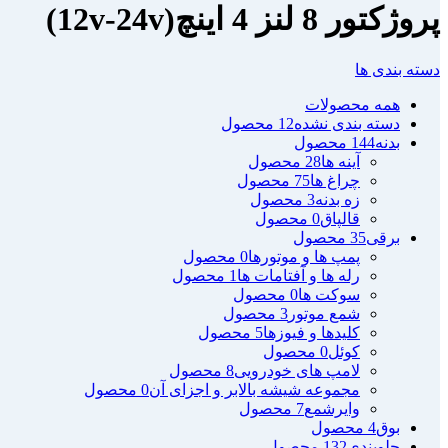
پروژکتور 8 لنز 4 اینچ(12v-24v)
دسته بندی ها
همه
محصولات
دسته بندی نشده
12 محصول
بدنه
144 محصول
آینه ها
28 محصول
چراغ ها
75 محصول
زه بدنه
3 محصول
قالپاق
0 محصول
برقی
35 محصول
پمپ ها و موتورها
0 محصول
رله ها و آفتامات ها
1 محصول
سوکت ها
0 محصول
شمع موتور
3 محصول
کلیدها و فیوزها
5 محصول
کوئل
0 محصول
لامپ های خودرویی
8 محصول
مجموعه شیشه بالابر و اجزای آن
0 محصول
وایرشمع
7 محصول
بوق
4 محصول
جلوبندی
132 محصول