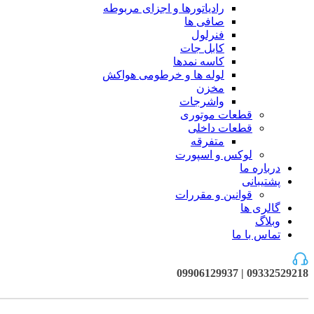
رادیاتورها و اجزای مربوطه
صافی ها
فنرلول
کابل جات
کاسه نمدها
لوله ها و خرطومی هواکش
مخزن
واشرجات
قطعات موتوری
قطعات داخلی
متفرقه
لوکس و اسپورت
درباره ما
پشتیبانی
قوانین و مقررات
گالری ها
وبلاگ
تماس با ما
09332529218 | 09906129937