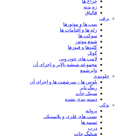
چراغ ها
زه بدنه
قالپاق
برقی
پمپ ها و موتورها
رله ها و آفتامات ها
سوکت ها
شمع موتور
کلیدها و فیوزها
کوئل
لامپ های خودرویی
مجموعه شیشه بالابر و اجزای آن
وایرشمع
جلوبندی
پلوس ها – سرشفت ها و اجزای آن
رینگ تایر
سیبک جات
دسته بندی نشده
یدکی
پروانه
بست های فلزی و پلاستیکی
تسمه ها
درب
شیلنگ جات