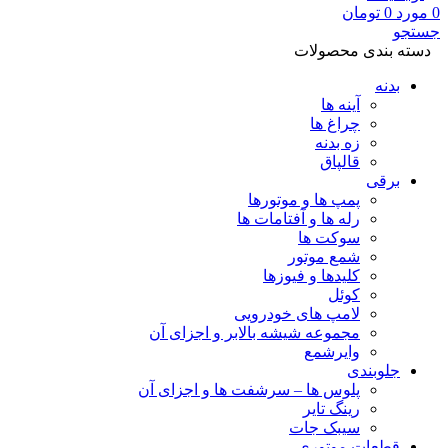
0
مورد
0
تومان
جستجو
دسته بندی محصولات
بدنه
آینه ها
چراغ ها
زه بدنه
قالپاق
برقی
پمپ ها و موتورها
رله ها و آفتامات ها
سوکت ها
شمع موتور
کلیدها و فیوزها
کوئل
لامپ های خودرویی
مجموعه شیشه بالابر و اجزای آن
وایرشمع
جلوبندی
پلوس ها – سرشفت ها و اجزای آن
رینگ تایر
سیبک جات
قطعات موتوری