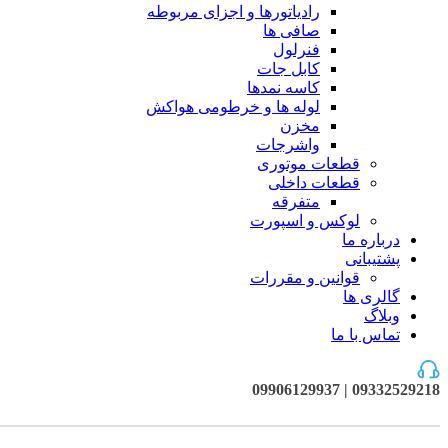
رادیاتورها و اجزای مربوطه
صافی ها
فنرلول
کابل جات
کاسه نمدها
لوله ها و خرطومی هواکش
مخزن
واشرجات
قطعات موتوری
قطعات داخلی
متفرقه
لوکس و اسپورت
درباره ما
پشتیبانی
قوانین و مقررات
گالری ها
وبلاگ
تماس با ما
09332529218 | 09906129937