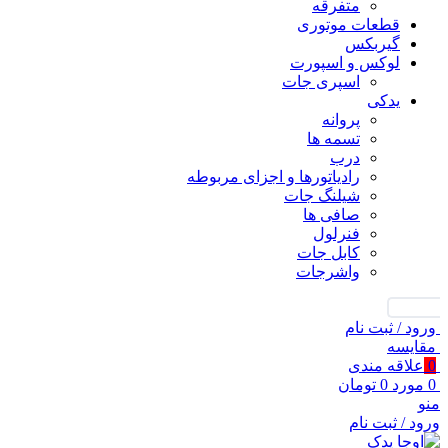
متفرقه
قطعات موتوری
گیربکس
لوکس و اسپورت
اسپری جات
یدکی
پروانه
تسمه ها
درب
رادیاتورها و اجزای مربوطه
شیلنگ جات
صافی ها
فنرلول
کابل جات
واشرجات
جستجو
ورود / ثبت نام
مقايسه
0
علاقه مندی
0
مورد
0
تومان
منو
ورود / ثبت نام