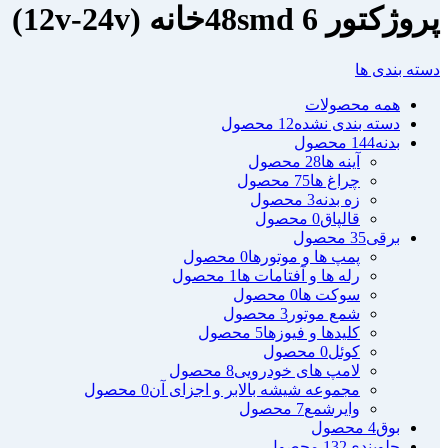
پروژکتور 48smd 6خانه (12v-24v)
دسته بندی ها
همه
محصولات
دسته بندی نشده
12 محصول
بدنه
144 محصول
آینه ها
28 محصول
چراغ ها
75 محصول
زه بدنه
3 محصول
قالپاق
0 محصول
برقی
35 محصول
پمپ ها و موتورها
0 محصول
رله ها و آفتامات ها
1 محصول
سوکت ها
0 محصول
شمع موتور
3 محصول
کلیدها و فیوزها
5 محصول
کوئل
0 محصول
لامپ های خودرویی
8 محصول
مجموعه شیشه بالابر و اجزای آن
0 محصول
وایرشمع
7 محصول
بوق
4 محصول
جلوبندی
132 محصول