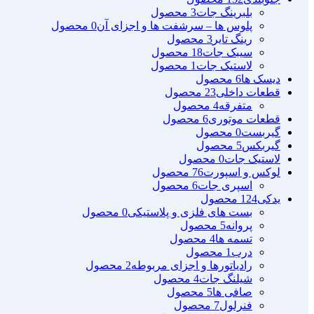
بلبرینگ جات
3 محصول
پلوس ها – سرشفت ها و اجزای آن
0 محصول
رینگ تایر
3 محصول
سیبک جات
18 محصول
لاستیک جات
1 محصول
دیسک ها
6 محصول
قطعات داخلی
23 محصول
متفرقه
4 محصول
قطعات موتوری
6 محصول
گیربست
0 محصول
گیربکس
5 محصول
لاستیک جات
0 محصول
لوکس و اسپورت
76 محصول
اسپری جات
6 محصول
یدکی
124 محصول
بست های فلزی و پلاستیکی
0 محصول
پروانه
5 محصول
تسمه ها
4 محصول
درب
1 محصول
رادیاتورها و اجزای مربوطه
2 محصول
شیلنگ جات
4 محصول
صافی ها
5 محصول
فنرلول
7 محصول