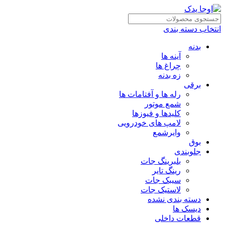
انتخاب دسته بندی
بدنه
آینه ها
چراغ ها
زه بدنه
برقی
رله ها و آفتامات ها
شمع موتور
کلیدها و فیوزها
لامپ های خودرویی
وایرشمع
بوق
جلوبندی
بلبرینگ جات
رینگ تایر
سیبک جات
لاستیک جات
دسته بندی نشده
دیسک ها
قطعات داخلی