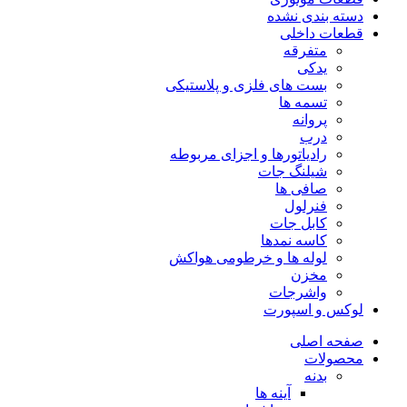
دسته بندی نشده
قطعات داخلی
متفرقه
یدکی
بست های فلزی و پلاستیکی
تسمه ها
پروانه
درب
رادیاتورها و اجزای مربوطه
شیلنگ جات
صافی ها
فنرلول
کابل جات
کاسه نمدها
لوله ها و خرطومی هواکش
مخزن
واشرجات
لوکس و اسپورت
صفحه اصلی
محصولات
بدنه
آینه ها