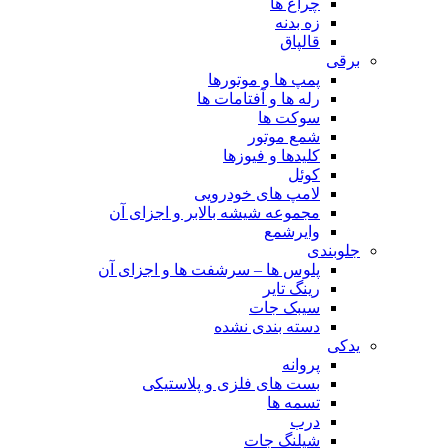
چراغ ها
زه بدنه
قالپاق
برقی
پمپ ها و موتورها
رله ها و آفتامات ها
سوکت ها
شمع موتور
کلیدها و فیوزها
کوئل
لامپ های خودرویی
مجموعه شیشه بالابر و اجزای آن
وایرشمع
جلوبندی
پلوس ها – سرشفت ها و اجزای آن
رینگ تایر
سیبک جات
دسته بندی نشده
یدکی
پروانه
بست های فلزی و پلاستیکی
تسمه ها
درب
شیلنگ جات