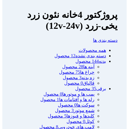
پروژکتور 4خانه نئون زرد
یخی-زرد (12v-24v)
دسته بندی ها
همه
محصولات
دسته بندی نشده
12 محصول
بدنه
144 محصول
آینه ها
28 محصول
چراغ ها
75 محصول
زه بدنه
3 محصول
قالپاق
0 محصول
برقی
35 محصول
پمپ ها و موتورها
0 محصول
رله ها و آفتامات ها
1 محصول
سوکت ها
0 محصول
شمع موتور
3 محصول
کلیدها و فیوزها
5 محصول
کوئل
0 محصول
لامپ های خودرویی
8 محصول