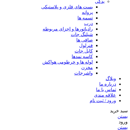
یدکی
بست های فلزی و پلاستیکی
پروانه
تسمه ها
درب
رادیاتورها و اجزای مربوطه
شیلنگ جات
صافی ها
فنرلول
کابل جات
کاسه نمدها
لوله ها و خرطومی هواکش
مخزن
واشرجات
وبلاگ
درباره ما
تماس با ما
علاقه مندی
ورود / ثبت نام
سبد خرید
بستن
ورود
بستن