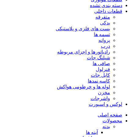
دسته بندی نشده
قطعات داخلی
متفرقه
یدکی
بست های فلزی و پلاستیکی
تسمه ها
پروانه
درب
رادیاتورها و اجزای مربوطه
شیلنگ جات
صافی ها
فنرلول
کابل جات
کاسه نمدها
لوله ها و خرطومی هواکش
مخزن
واشرجات
لوکس و اسپورت
صفحه اصلی
محصولات
بدنه
آینه ها