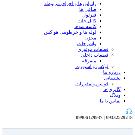
رادیاتورها و اجزای مربوطه
صافی ها
فنرلول
کابل جات
کاسه نمدها
لوله ها و خرطومی هواکش
مخزن
واشرجات
قطعات موتوری
قطعات داخلی
متفرقه
لوکس و اسپورت
درباره ما
پشتیبانی
قوانین و مقررات
گالری ها
وبلاگ
تماس با ما
09332529218 | 09906129937