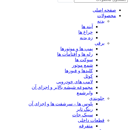
صفحه اصلی
محصولات
بدنه
آینه ها
چراغ ها
زه بدنه
برقی
پمپ ها و موتورها
رله ها و آفتامات ها
سوکت ها
شمع موتور
کلیدها و فیوزها
کوئل
لامپ های خودرویی
مجموعه شیشه بالابر و اجزای آن
وایرشمع
جلوبندی
پلوس ها – سرشفت ها و اجزای آن
رینگ تایر
سیبک جات
قطعات داخلی
متفرقه