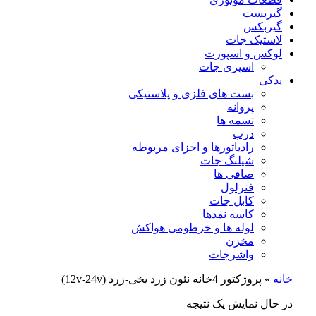
گیربست
گیربکس
لاستیک جات
لوکس و اسپورت
اسپری جات
یدکی
بست های فلزی و پلاستیکی
پروانه
تسمه ها
درب
رادیاتورها و اجزای مربوطه
شیلنگ جات
صافی ها
فنرلول
کابل جات
کاسه نمدها
لوله ها و خرطومی هواکش
مخزن
واشرجات
خانه
»
پروژکتور 4خانه نئون زرد یخی-زرد (12v-24v)
در حال نمایش یک نتیجه