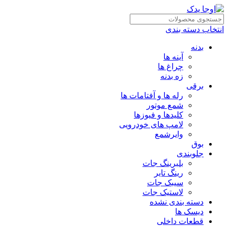
انتخاب دسته بندی
بدنه
آینه ها
چراغ ها
زه بدنه
برقی
رله ها و آفتامات ها
شمع موتور
کلیدها و فیوزها
لامپ های خودرویی
وایرشمع
بوق
جلوبندی
بلبرینگ جات
رینگ تایر
سیبک جات
لاستیک جات
دسته بندی نشده
دیسک ها
قطعات داخلی