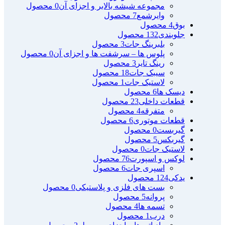
مجموعه شیشه بالابر و اجزای آن
0 محصول
وایرشمع
7 محصول
بوق
4 محصول
جلوبندی
132 محصول
بلبرینگ جات
3 محصول
پلوس ها – سرشفت ها و اجزای آن
0 محصول
رینگ تایر
3 محصول
سیبک جات
18 محصول
لاستیک جات
1 محصول
دیسک ها
6 محصول
قطعات داخلی
23 محصول
متفرقه
4 محصول
قطعات موتوری
6 محصول
گیربست
0 محصول
گیربکس
5 محصول
لاستیک جات
0 محصول
لوکس و اسپورت
76 محصول
اسپری جات
6 محصول
یدکی
124 محصول
بست های فلزی و پلاستیکی
0 محصول
پروانه
5 محصول
تسمه ها
4 محصول
درب
1 محصول