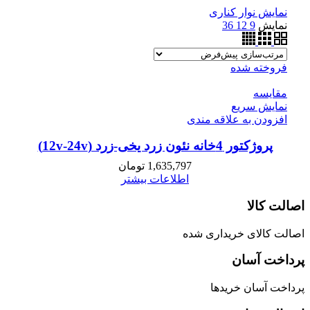
نمایش نوار کناری
نمایش
9
12
36
فروخته شده
مقايسه
نمایش سریع
افزودن به علاقه مندی
پروژکتور 4خانه نئون زرد یخی-زرد (12v-24v)
1,635,797
تومان
اطلاعات بیشتر
اصالت کالا
اصالت کالای خریداری شده
پرداخت آسان
پرداخت آسان خریدها