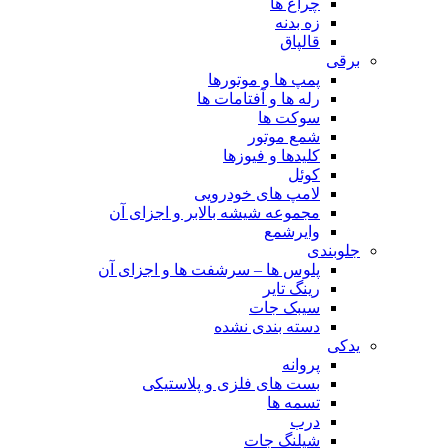
چراغ ها
زه بدنه
قالپاق
برقی
پمپ ها و موتورها
رله ها و آفتامات ها
سوکت ها
شمع موتور
کلیدها و فیوزها
کوئل
لامپ های خودرویی
مجموعه شیشه بالابر و اجزای آن
وایرشمع
جلوبندی
پلوس ها – سرشفت ها و اجزای آن
رینگ تایر
سیبک جات
دسته بندی نشده
یدکی
پروانه
بست های فلزی و پلاستیکی
تسمه ها
درب
شیلنگ جات