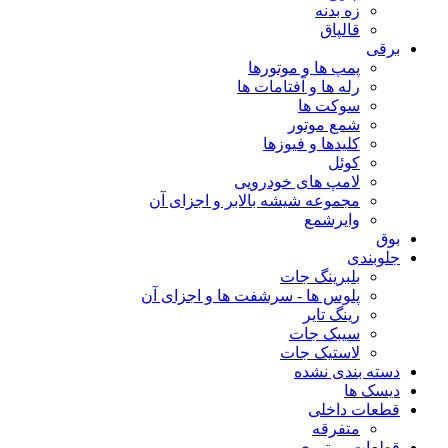
زه بدنه
قالپاق
برقی
پمپ ها و موتورها
رله ها و آفتامات ها
سوکت ها
شمع موتور
کلیدها و فیوزها
کوئل
لامپ های خودرویی
مجموعه شیشه بالابر و اجزای آن
وایرشمع
بوق
جلوبندی
بلبرینگ جات
پلوس ها - سرشفت ها و اجزای آن
رینگ تایر
سیبک جات
لاستیک جات
دسته بندی نشده
دیسک ها
قطعات داخلی
متفرقه
قطعات موتوری