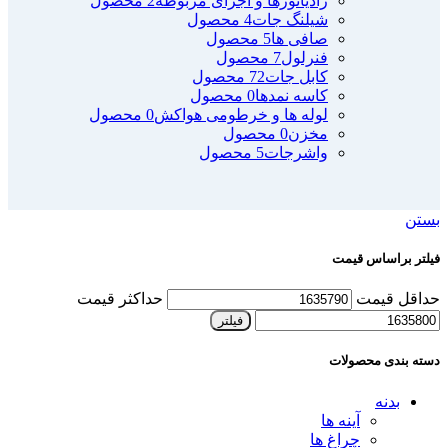
رادیاتورها و اجزای مربوطه
2 محصول
شیلنگ جات
4 محصول
صافی ها
5 محصول
فنرلول
7 محصول
کابل جات
72 محصول
کاسه نمدها
0 محصول
لوله ها و خرطومی هواکش
0 محصول
مخزن
0 محصول
واشرجات
5 محصول
بستن
فیلتر براساس قیمت
حداقل قیمت
حداکثر قیمت
فیلتر
دسته بندی محصولات
بدنه
آینه ها
چراغ ها