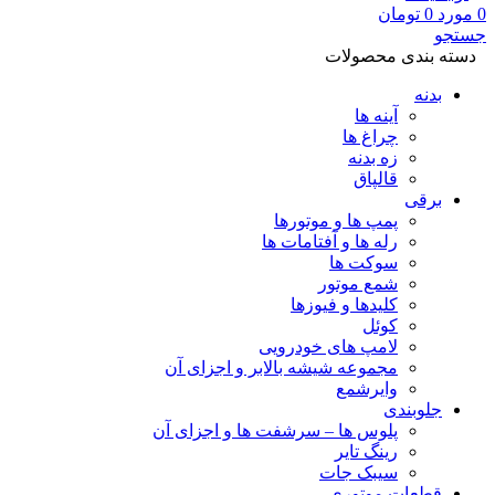
0
مورد
0
تومان
جستجو
دسته بندی محصولات
بدنه
آینه ها
چراغ ها
زه بدنه
قالپاق
برقی
پمپ ها و موتورها
رله ها و آفتامات ها
سوکت ها
شمع موتور
کلیدها و فیوزها
کوئل
لامپ های خودرویی
مجموعه شیشه بالابر و اجزای آن
وایرشمع
جلوبندی
پلوس ها – سرشفت ها و اجزای آن
رینگ تایر
سیبک جات
قطعات موتوری