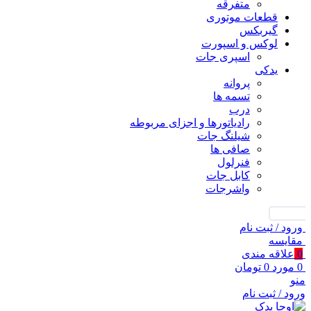
متفرقه
قطعات موتوری
گیربکس
لوکس و اسپورت
اسپری جات
یدکی
پروانه
تسمه ها
درب
رادیاتورها و اجزای مربوطه
شیلنگ جات
صافی ها
فنرلول
کابل جات
واشرجات
جستجو
ورود / ثبت نام
مقايسه
0
علاقه مندی
0
مورد
0
تومان
منو
ورود / ثبت نام