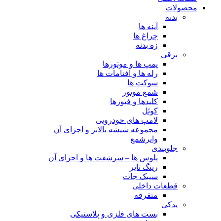
محصولات
بدنه
آینه ها
چراغ ها
زه بدنه
برقی
پمپ ها و موتورها
رله ها و آفتامات ها
سوکت ها
شمع موتور
کلیدها و فیوزها
کوئل
لامپ های خودرویی
مجموعه شیشه بالابر و اجزای آن
وایرشمع
جلوبندی
پلوس ها – سرشفت ها و اجزای آن
رینگ تایر
سیبک جات
قطعات داخلی
متفرقه
یدکی
بست های فلزی و پلاستیکی