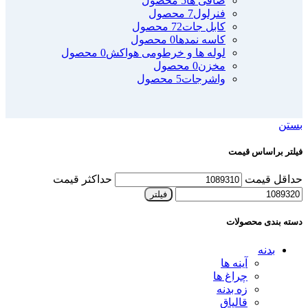
صافی ها
5 محصول
فنرلول
7 محصول
کابل جات
72 محصول
کاسه نمدها
0 محصول
لوله ها و خرطومی هواکش
0 محصول
مخزن
0 محصول
واشرجات
5 محصول
بستن
فیلتر براساس قیمت
حداقل قیمت
حداکثر قیمت
فیلتر
دسته بندی محصولات
بدنه
آینه ها
چراغ ها
زه بدنه
قالپاق