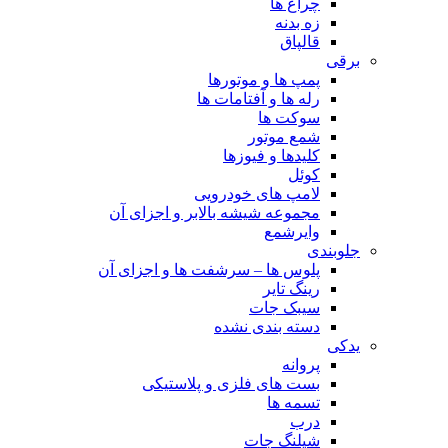
چراغ ها
زه بدنه
قالپاق
برقی
پمپ ها و موتورها
رله ها و آفتامات ها
سوکت ها
شمع موتور
کلیدها و فیوزها
کوئل
لامپ های خودرویی
مجموعه شیشه بالابر و اجزای آن
وایرشمع
جلوبندی
پلوس ها – سرشفت ها و اجزای آن
رینگ تایر
سیبک جات
دسته بندی نشده
یدکی
پروانه
بست های فلزی و پلاستیکی
تسمه ها
درب
شیلنگ جات