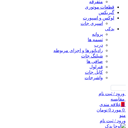
متفرقه
قطعات موتوری
گیربکس
لوکس و اسپورت
اسپری جات
یدکی
پروانه
تسمه ها
درب
رادیاتورها و اجزای مربوطه
شیلنگ جات
صافی ها
فنرلول
کابل جات
واشرجات
جستجو
ورود / ثبت نام
مقايسه
0
علاقه مندی
0
مورد
0
تومان
منو
ورود / ثبت نام