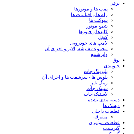
برقی
پمپ ها و موتورها
رله ها و آفتامات ها
سوکت ها
شمع موتور
کلیدها و فیوزها
کوئل
لامپ های خودرویی
مجموعه شیشه بالابر و اجزای آن
وایرشمع
بوق
جلوبندی
بلبرینگ جات
پلوس ها - سرشفت ها و اجزای آن
رینگ تایر
سیبک جات
لاستیک جات
دسته بندی نشده
دیسک ها
قطعات داخلی
متفرقه
قطعات موتوری
گیربست
گیربکس