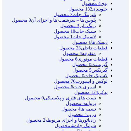
بوق
4 محصول
جلوبندی
132 محصول
بلبرینگ جات
3 محصول
پلوس ها – سرشفت ها و اجزای آن
0 محصول
رینگ تایر
3 محصول
سیبک جات
18 محصول
لاستیک جات
1 محصول
دیسک ها
6 محصول
قطعات داخلی
23 محصول
متفرقه
4 محصول
قطعات موتوری
6 محصول
گیربست
0 محصول
گیربکس
5 محصول
لاستیک جات
0 محصول
لوکس و اسپورت
76 محصول
اسپری جات
6 محصول
یدکی
124 محصول
بست های فلزی و پلاستیکی
0 محصول
پروانه
5 محصول
تسمه ها
4 محصول
درب
1 محصول
رادیاتورها و اجزای مربوطه
2 محصول
شیلنگ جات
4 محصول