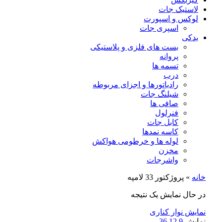
لاستیک جات
لوکس و اسپورت
اسپری جات
یدکی
بست های فلزی و پلاستیکی
پروانه
تسمه ها
درب
رادیاتورها و اجزای مربوطه
شیلنگ جات
صافی ها
فنرلول
کابل جات
کاسه نمدها
لوله ها و خرطومی هواکش
مخزن
واشرجات
خانه
»
پروژکتور 33 لامپه
در حال نمایش یک نتیجه
نمایش نوار کناری
نمایش
9
12
36