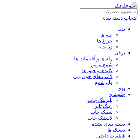
انتخاب دسته بندی
بدنه
آینه ها
چراغ ها
زه بدنه
برقی
رله ها و آفتامات ها
شمع موتور
کلیدها و فیوزها
لامپ های خودرویی
وایرشمع
بوق
جلوبندی
بلبرینگ جات
رینگ تایر
سیبک جات
لاستیک جات
دسته بندی نشده
دیسک ها
قطعات داخلی