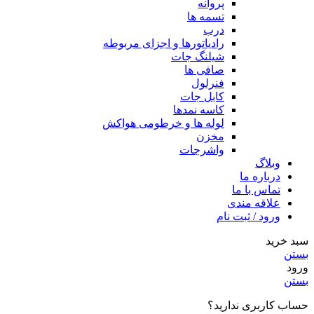
پروانه
تسمه ها
درب
رادیاتورها و اجزای مربوطه
شیلنگ جات
صافی ها
فنرلول
کابل جات
کاسه نمدها
لوله ها و خرطومی هواکش
مخزن
واشرجات
وبلاگ
درباره ما
تماس با ما
علاقه مندی
ورود / ثبت نام
سبد خرید
بستن
ورود
بستن
حساب کاربری ندارید؟