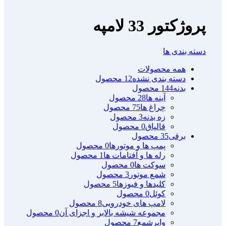
پروژکتور 33 لامپه
دسته بندی ها
همه
محصولات
دسته بندی نشده
12 محصول
بدنه
144 محصول
آینه ها
28 محصول
چراغ ها
75 محصول
زه بدنه
3 محصول
قالپاق
0 محصول
برقی
35 محصول
پمپ ها و موتورها
0 محصول
رله ها و آفتامات ها
1 محصول
سوکت ها
0 محصول
شمع موتور
3 محصول
کلیدها و فیوزها
5 محصول
کوئل
0 محصول
لامپ های خودرویی
8 محصول
مجموعه شیشه بالابر و اجزای آن
0 محصول
وایرشمع
7 محصول