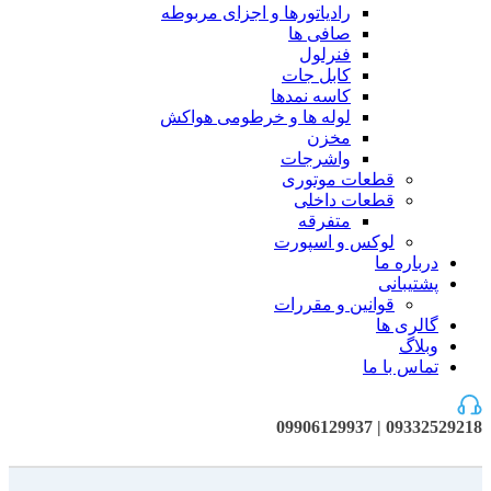
رادیاتورها و اجزای مربوطه
صافی ها
فنرلول
کابل جات
کاسه نمدها
لوله ها و خرطومی هواکش
مخزن
واشرجات
قطعات موتوری
قطعات داخلی
متفرقه
لوکس و اسپورت
درباره ما
پشتیبانی
قوانین و مقررات
گالری ها
وبلاگ
تماس با ما
09332529218 | 09906129937