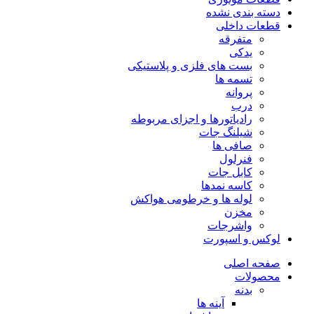
دسته بندی نشده
قطعات داخلی
متفرقه
یدکی
بست های فلزی و پلاستیکی
تسمه ها
پروانه
درب
رادیاتورها و اجزای مربوطه
شیلنگ جات
صافی ها
فنرلول
کابل جات
کاسه نمدها
لوله ها و خرطومی هواکش
مخزن
واشرجات
لوکس و اسپورت
صفحه اصلی
محصولات
بدنه
آینه ها