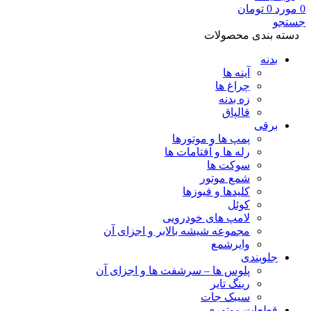
0
مورد
0
تومان
جستجو
دسته بندی محصولات
بدنه
آینه ها
چراغ ها
زه بدنه
قالپاق
برقی
پمپ ها و موتورها
رله ها و آفتامات ها
سوکت ها
شمع موتور
کلیدها و فیوزها
کوئل
لامپ های خودرویی
مجموعه شیشه بالابر و اجزای آن
وایرشمع
جلوبندی
پلوس ها – سرشفت ها و اجزای آن
رینگ تایر
سیبک جات
قطعات موتوری