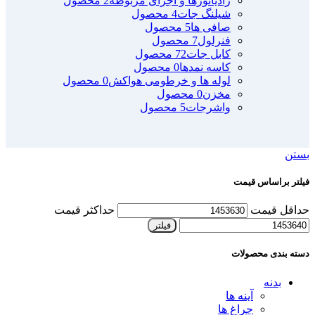
رادیاتورها و اجزای مربوطه
2 محصول
شیلنگ جات
4 محصول
صافی ها
5 محصول
فنرلول
7 محصول
کابل جات
72 محصول
کاسه نمدها
0 محصول
لوله ها و خرطومی هواکش
0 محصول
مخزن
0 محصول
واشرجات
5 محصول
بستن
فیلتر براساس قیمت
حداقل قیمت
حداکثر قیمت
فیلتر
دسته بندی محصولات
بدنه
آینه ها
چراغ ها