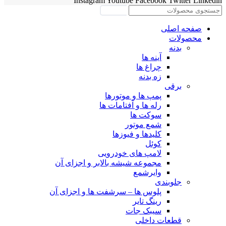
Instagram
Youtube
Facebook
Twitter
Linkedin
جستجو
صفحه اصلی
محصولات
بدنه
آینه ها
چراغ ها
زه بدنه
برقی
پمپ ها و موتورها
رله ها و آفتامات ها
سوکت ها
شمع موتور
کلیدها و فیوزها
کوئل
لامپ های خودرویی
مجموعه شیشه بالابر و اجزای آن
وایرشمع
جلوبندی
پلوس ها – سرشفت ها و اجزای آن
رینگ تایر
سیبک جات
قطعات داخلی