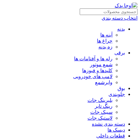
انتخاب دسته بندی
بدنه
آینه ها
چراغ ها
زه بدنه
برقی
رله ها و آفتامات ها
شمع موتور
کلیدها و فیوزها
لامپ های خودرویی
وایرشمع
بوق
جلوبندی
بلبرینگ جات
رینگ تایر
سیبک جات
لاستیک جات
دسته بندی نشده
دیسک ها
قطعات داخلی