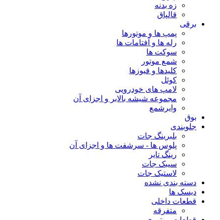
زه بدنه
قالپاق
برقی
پمپ ها و موتورها
رله ها و آفتامات ها
سوکت ها
شمع موتور
کلیدها و فیوزها
کوئل
لامپ های خودرویی
مجموعه شیشه بالابر و اجزای آن
وایرشمع
بوق
جلوبندی
بلبرینگ جات
پلوس ها - سرشفت ها و اجزای آن
رینگ تایر
سیبک جات
لاستیک جات
دسته بندی نشده
دیسک ها
قطعات داخلی
متفرقه
قطعات موتوری