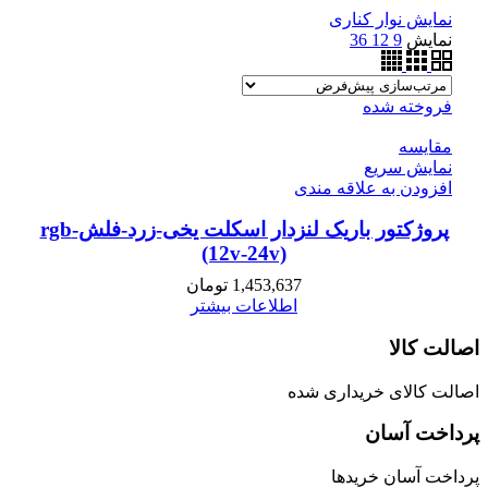
نمایش نوار کناری
نمایش
9
12
36
فروخته شده
مقايسه
نمایش سریع
افزودن به علاقه مندی
پروژکتور باریک لنزدار اسکلت یخی-زرد-فلش-rgb
(12v-24v)
1,453,637
تومان
اطلاعات بیشتر
اصالت کالا
اصالت کالای خریداری شده
پرداخت آسان
پرداخت آسان خریدها