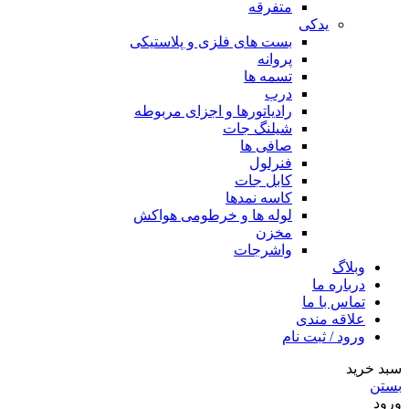
متفرقه
یدکی
بست های فلزی و پلاستیکی
پروانه
تسمه ها
درب
رادیاتورها و اجزای مربوطه
شیلنگ جات
صافی ها
فنرلول
کابل جات
کاسه نمدها
لوله ها و خرطومی هواکش
مخزن
واشرجات
وبلاگ
درباره ما
تماس با ما
علاقه مندی
ورود / ثبت نام
سبد خرید
بستن
ورود