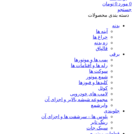
0
مورد
0
تومان
جستجو
دسته بندی محصولات
بدنه
آینه ها
چراغ ها
زه بدنه
قالپاق
برقی
پمپ ها و موتورها
رله ها و آفتامات ها
سوکت ها
شمع موتور
کلیدها و فیوزها
کوئل
لامپ های خودرویی
مجموعه شیشه بالابر و اجزای آن
وایرشمع
جلوبندی
پلوس ها – سرشفت ها و اجزای آن
رینگ تایر
سیبک جات
قطعات موتوری