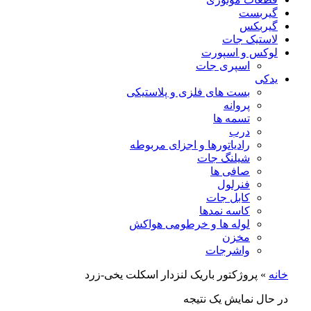
گیربست
گیربکس
لاستیک جات
لوکس و اسپورت
اسپری جات
یدکی
بست های فلزی و پلاستیکی
پروانه
تسمه ها
درب
رادیاتورها و اجزای مربوطه
شیلنگ جات
صافی ها
فنرلول
کابل جات
کاسه نمدها
لوله ها و خرطومی هواکش
مخزن
واشرجات
خانه
»
پروژکتور باریک لنزدار اسکلت یخی-زرد
در حال نمایش یک نتیجه