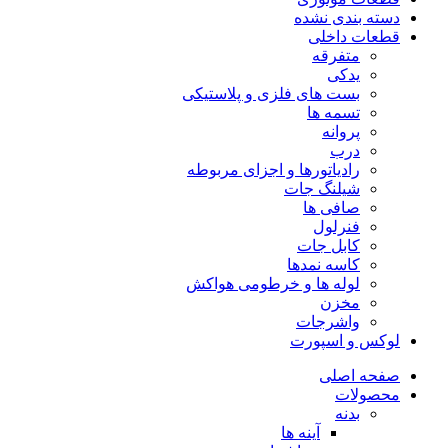
دسته بندی نشده
قطعات داخلی
متفرقه
یدکی
بست های فلزی و پلاستیکی
تسمه ها
پروانه
درب
رادیاتورها و اجزای مربوطه
شیلنگ جات
صافی ها
فنرلول
کابل جات
کاسه نمدها
لوله ها و خرطومی هواکش
مخزن
واشرجات
لوکس و اسپورت
صفحه اصلی
محصولات
بدنه
آینه ها