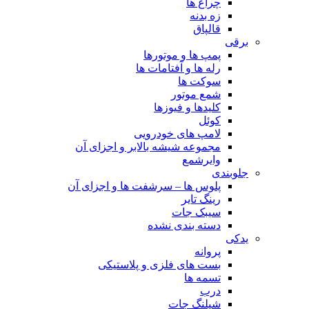
چراغ ها
زه بدنه
قالپاق
برقی
پمپ ها و موتورها
رله ها و آفتامات ها
سوکت ها
شمع موتور
کلیدها و فیوزها
کوئل
لامپ های خودرویی
مجموعه شیشه بالابر و اجزای آن
وایرشمع
جلوبندی
پلوس ها – سرشفت ها و اجزای آن
رینگ تایر
سیبک جات
دسته بندی نشده
یدکی
پروانه
بست های فلزی و پلاستیکی
تسمه ها
درب
شیلنگ جات