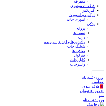
متفرقه
قطعات موتوری
گیربکس
لوکس و اسپورت
اسپری جات
یدکی
پروانه
تسمه ها
درب
رادیاتورها و اجزای مربوطه
شیلنگ جات
صافی ها
فنرلول
کابل جات
واشرجات
جستجو
ورود / ثبت نام
مقايسه
0
علاقه مندی
0
مورد
0
تومان
منو
ورود / ثبت نام