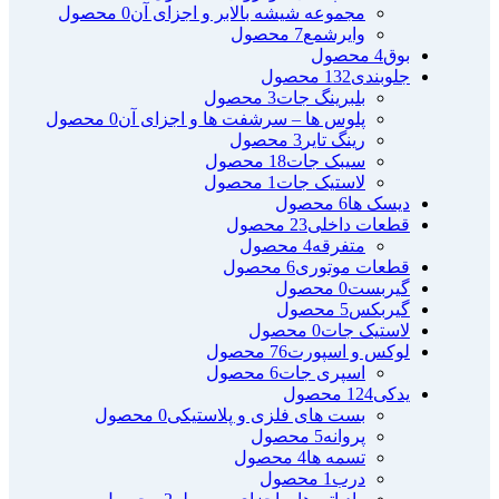
مجموعه شیشه بالابر و اجزای آن
0 محصول
وایرشمع
7 محصول
بوق
4 محصول
جلوبندی
132 محصول
بلبرینگ جات
3 محصول
پلوس ها – سرشفت ها و اجزای آن
0 محصول
رینگ تایر
3 محصول
سیبک جات
18 محصول
لاستیک جات
1 محصول
دیسک ها
6 محصول
قطعات داخلی
23 محصول
متفرقه
4 محصول
قطعات موتوری
6 محصول
گیربست
0 محصول
گیربکس
5 محصول
لاستیک جات
0 محصول
لوکس و اسپورت
76 محصول
اسپری جات
6 محصول
یدکی
124 محصول
بست های فلزی و پلاستیکی
0 محصول
پروانه
5 محصول
تسمه ها
4 محصول
درب
1 محصول