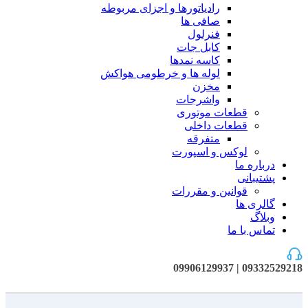
رادیاتورها و اجزای مربوطه
صافی ها
فنرلول
کابل جات
کاسه نمدها
لوله ها و خرطومی هواکش
مخزن
واشرجات
قطعات موتوری
قطعات داخلی
متفرقه
لوکس و اسپورت
درباره ما
پشتیبانی
قوانین و مقررات
گالری ها
وبلاگ
تماس با ما
09332529218 | 09906129937