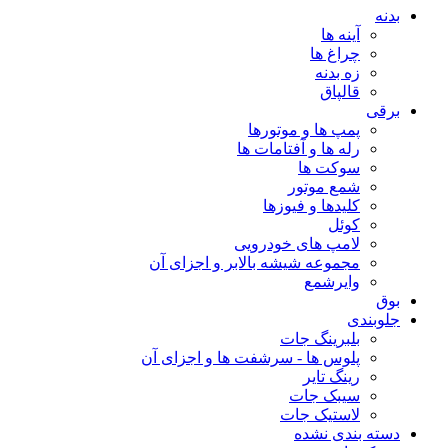
بدنه
آینه ها
چراغ ها
زه بدنه
قالپاق
برقی
پمپ ها و موتورها
رله ها و آفتامات ها
سوکت ها
شمع موتور
کلیدها و فیوزها
کوئل
لامپ های خودرویی
مجموعه شیشه بالابر و اجزای آن
وایرشمع
بوق
جلوبندی
بلبرینگ جات
پلوس ها - سرشفت ها و اجزای آن
رینگ تایر
سیبک جات
لاستیک جات
دسته بندی نشده