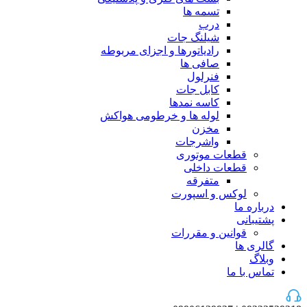
تسمه ها
درب
شیلنگ جات
رادیاتورها و اجزای مربوطه
صافی ها
فنرلول
کابل جات
کاسه نمدها
لوله ها و خرطومی هواکش
مخزن
واشرجات
قطعات موتوری
قطعات داخلی
متفرقه
لوکس و اسپورت
درباره ما
پشتیبانی
قوانین و مقررات
گالری ها
وبلاگ
تماس با ما