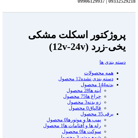
09332529218 | 09906129937
پروژکتور اسکلت مشکی
یخی-زرد (12v-24v)
دسته بندی ها
همه
محصولات
دسته بندی نشده
12 محصول
بدنه
144 محصول
آینه ها
28 محصول
چراغ ها
75 محصول
زه بدنه
3 محصول
قالپاق
0 محصول
برقی
35 محصول
پمپ ها و موتورها
0 محصول
رله ها و آفتامات ها
1 محصول
سوکت ها
0 محصول
شمع موتور
3 محصول