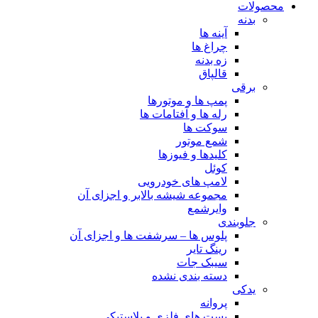
محصولات
بدنه
آینه ها
چراغ ها
زه بدنه
قالپاق
برقی
پمپ ها و موتورها
رله ها و آفتامات ها
سوکت ها
شمع موتور
کلیدها و فیوزها
کوئل
لامپ های خودرویی
مجموعه شیشه بالابر و اجزای آن
وایرشمع
جلوبندی
پلوس ها – سرشفت ها و اجزای آن
رینگ تایر
سیبک جات
دسته بندی نشده
یدکی
پروانه
بست های فلزی و پلاستیکی