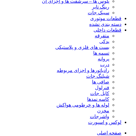
پلوس ها – سرشفت ها و اجزای آن
رینگ تایر
سیبک جات
قطعات موتوری
دسته بندی نشده
قطعات داخلی
متفرقه
یدکی
بست های فلزی و پلاستیکی
تسمه ها
پروانه
درب
رادیاتورها و اجزای مربوطه
شیلنگ جات
صافی ها
فنرلول
کابل جات
کاسه نمدها
لوله ها و خرطومی هواکش
مخزن
واشرجات
لوکس و اسپورت
صفحه اصلی