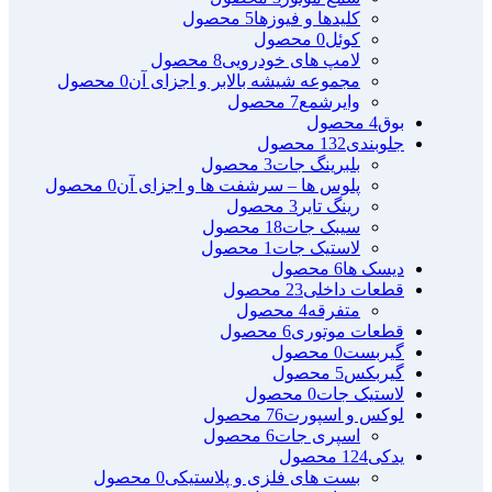
کلیدها و فیوزها
5 محصول
کوئل
0 محصول
لامپ های خودرویی
8 محصول
مجموعه شیشه بالابر و اجزای آن
0 محصول
وایرشمع
7 محصول
بوق
4 محصول
جلوبندی
132 محصول
بلبرینگ جات
3 محصول
پلوس ها – سرشفت ها و اجزای آن
0 محصول
رینگ تایر
3 محصول
سیبک جات
18 محصول
لاستیک جات
1 محصول
دیسک ها
6 محصول
قطعات داخلی
23 محصول
متفرقه
4 محصول
قطعات موتوری
6 محصول
گیربست
0 محصول
گیربکس
5 محصول
لاستیک جات
0 محصول
لوکس و اسپورت
76 محصول
اسپری جات
6 محصول
یدکی
124 محصول
بست های فلزی و پلاستیکی
0 محصول