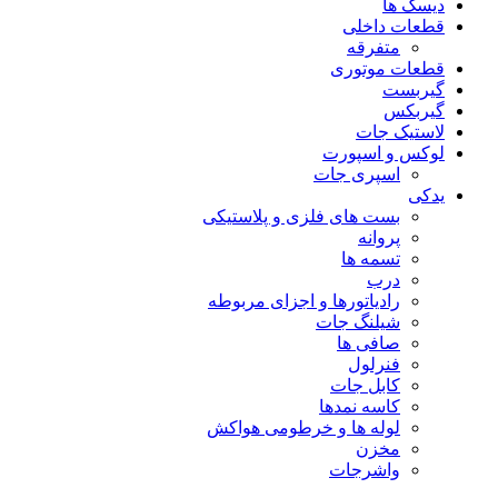
دیسک ها
قطعات داخلی
متفرقه
قطعات موتوری
گیربست
گیربکس
لاستیک جات
لوکس و اسپورت
اسپری جات
یدکی
بست های فلزی و پلاستیکی
پروانه
تسمه ها
درب
رادیاتورها و اجزای مربوطه
شیلنگ جات
صافی ها
فنرلول
کابل جات
کاسه نمدها
لوله ها و خرطومی هواکش
مخزن
واشرجات