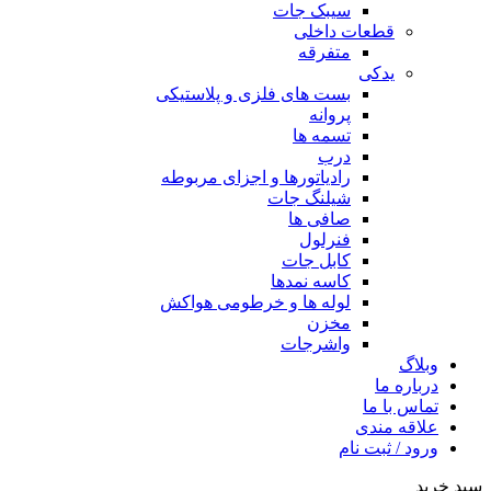
سیبک جات
قطعات داخلی
متفرقه
یدکی
بست های فلزی و پلاستیکی
پروانه
تسمه ها
درب
رادیاتورها و اجزای مربوطه
شیلنگ جات
صافی ها
فنرلول
کابل جات
کاسه نمدها
لوله ها و خرطومی هواکش
مخزن
واشرجات
وبلاگ
درباره ما
تماس با ما
علاقه مندی
ورود / ثبت نام
سبد خرید