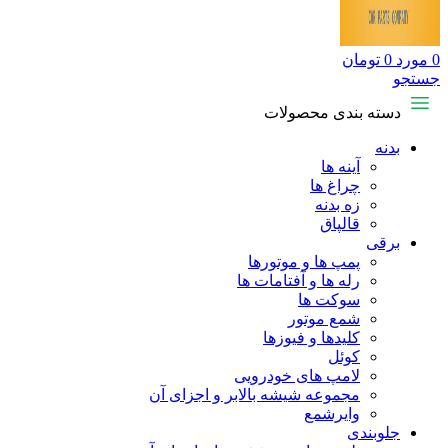
0
مورد
0
تومان
جستجو
دسته بندی محصولات
بدنه
آینه ها
چراغ ها
زه بدنه
قالپاق
برقی
پمپ ها و موتورها
رله ها و آفتامات ها
سوکت ها
شمع موتور
کلیدها و فیوزها
کوئل
لامپ های خودرویی
مجموعه شیشه بالابر و اجزای آن
وایرشمع
جلوبندی