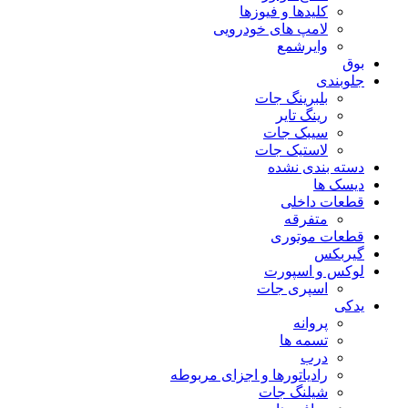
کلیدها و فیوزها
لامپ های خودرویی
وایرشمع
بوق
جلوبندی
بلبرینگ جات
رینگ تایر
سیبک جات
لاستیک جات
دسته بندی نشده
دیسک ها
قطعات داخلی
متفرقه
قطعات موتوری
گیربکس
لوکس و اسپورت
اسپری جات
یدکی
پروانه
تسمه ها
درب
رادیاتورها و اجزای مربوطه
شیلنگ جات