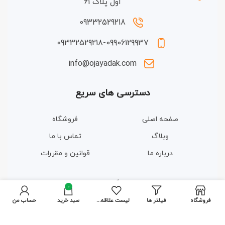
اول پلاک 61
09332529218
09332529218-09906129937
info@ojayadak.com
دسترسی های سریع
صفحه اصلی
فروشگاه
وبلاگ
تماس با ما
درباره ما
قوانین و مقررات
مجوزها و گواهینامه ها
0
فروشگاه
فیلتر ها
لیست علاقه مندی ها
سبد خرید
حساب من