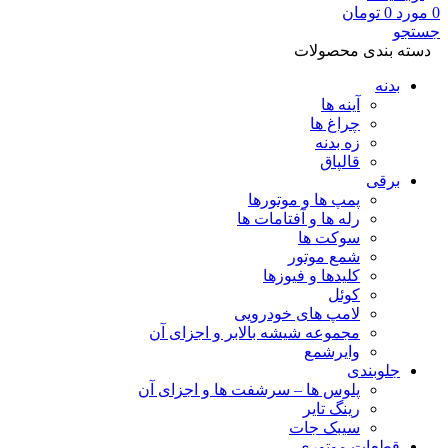
0
مورد
0
تومان
جستجو
دسته بندی محصولات
بدنه
آینه ها
چراغ ها
زه بدنه
قالپاق
برقی
پمپ ها و موتورها
رله ها و آفتامات ها
سوکت ها
شمع موتور
کلیدها و فیوزها
کوئل
لامپ های خودرویی
مجموعه شیشه بالابر و اجزای آن
وایرشمع
جلوبندی
پلوس ها – سرشفت ها و اجزای آن
رینگ تایر
سیبک جات
قطعات موتوری