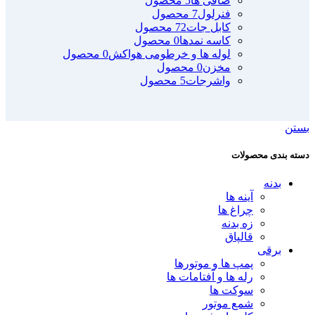
صافی ها
5 محصول
فنرلول
7 محصول
کابل جات
72 محصول
کاسه نمدها
0 محصول
لوله ها و خرطومی هواکش
0 محصول
مخزن
0 محصول
واشرجات
5 محصول
بستن
دسته بندی محصولات
بدنه
آینه ها
چراغ ها
زه بدنه
قالپاق
برقی
پمپ ها و موتورها
رله ها و آفتامات ها
سوکت ها
شمع موتور