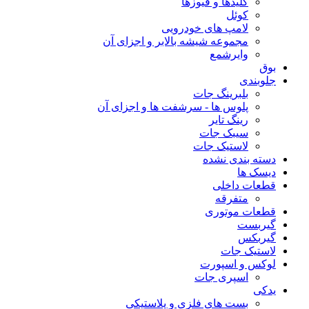
کلیدها و فیوزها
کوئل
لامپ های خودرویی
مجموعه شیشه بالابر و اجزای آن
وایرشمع
بوق
جلوبندی
بلبرینگ جات
پلوس ها - سرشفت ها و اجزای آن
رینگ تایر
سیبک جات
لاستیک جات
دسته بندی نشده
دیسک ها
قطعات داخلی
متفرقه
قطعات موتوری
گیربست
گیربکس
لاستیک جات
لوکس و اسپورت
اسپری جات
یدکی
بست های فلزی و پلاستیکی