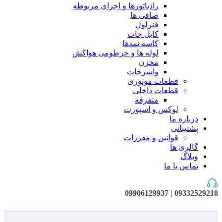
رادیاتورها و اجزای مربوطه
صافی ها
فنرلول
کابل جات
کاسه نمدها
لوله ها و خرطومی هواکش
مخزن
واشرجات
قطعات موتوری
قطعات داخلی
متفرقه
لوکس و اسپورت
درباره ما
پشتیبانی
قوانین و مقررات
گالری ها
وبلاگ
تماس با ما
09332529218 | 09906129937