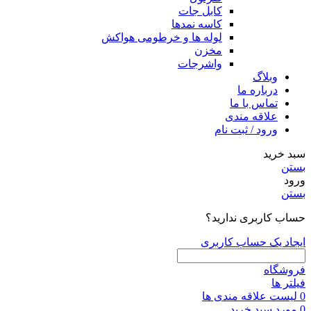
کابل جات
کاسه نمدها
لوله ها و خرطومی هواکش
مخزن
واشرجات
وبلاگ
درباره ما
تماس با ما
علاقه مندی
ورود / ثبت نام
سبد خرید
بستن
ورود
بستن
حساب کاربری ندارید؟
ایجاد یک حساب کاربری
فروشگاه
فیلتر ها
0
لیست علاقه مندی ها
0
مورد
سبد خرید