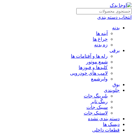
انتخاب دسته بندی
بدنه
آینه ها
چراغ ها
زه بدنه
برقی
رله ها و آفتامات ها
شمع موتور
کلیدها و فیوزها
لامپ های خودرویی
وایرشمع
بوق
جلوبندی
بلبرینگ جات
رینگ تایر
سیبک جات
لاستیک جات
دسته بندی نشده
دیسک ها
قطعات داخلی