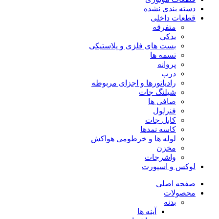
دسته بندی نشده
قطعات داخلی
متفرقه
یدکی
بست های فلزی و پلاستیکی
تسمه ها
پروانه
درب
رادیاتورها و اجزای مربوطه
شیلنگ جات
صافی ها
فنرلول
کابل جات
کاسه نمدها
لوله ها و خرطومی هواکش
مخزن
واشرجات
لوکس و اسپورت
صفحه اصلی
محصولات
بدنه
آینه ها