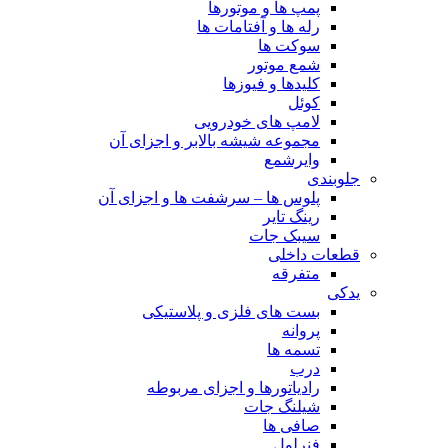
پمپ ها و موتورها
رله ها و آفتامات ها
سوکت ها
شمع موتور
کلیدها و فیوزها
کوئل
لامپ های خودرویی
مجموعه شیشه بالابر و اجزای آن
وایرشمع
جلوبندی
پلوس ها – سرشفت ها و اجزای آن
رینگ تایر
سیبک جات
قطعات داخلی
متفرقه
یدکی
بست های فلزی و پلاستیکی
پروانه
تسمه ها
درب
رادیاتورها و اجزای مربوطه
شیلنگ جات
صافی ها
فنرلول