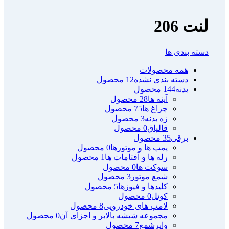
لنت 206
دسته بندی ها
همه
محصولات
دسته بندی نشده
12 محصول
بدنه
144 محصول
آینه ها
28 محصول
چراغ ها
75 محصول
زه بدنه
3 محصول
قالپاق
0 محصول
برقی
35 محصول
پمپ ها و موتورها
0 محصول
رله ها و آفتامات ها
1 محصول
سوکت ها
0 محصول
شمع موتور
3 محصول
کلیدها و فیوزها
5 محصول
کوئل
0 محصول
لامپ های خودرویی
8 محصول
مجموعه شیشه بالابر و اجزای آن
0 محصول
وایرشمع
7 محصول