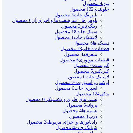
بوق
4 محصول
جلوبندی
132 محصول
بلبرینگ جات
3 محصول
پلوس ها – سرشفت ها و اجزای آن
0 محصول
رینگ تایر
3 محصول
سیبک جات
18 محصول
لاستیک جات
1 محصول
دیسک ها
6 محصول
قطعات داخلی
23 محصول
متفرقه
4 محصول
قطعات موتوری
6 محصول
گیربست
0 محصول
گیربکس
5 محصول
لاستیک جات
0 محصول
لوکس و اسپورت
76 محصول
اسپری جات
6 محصول
یدکی
124 محصول
بست های فلزی و پلاستیکی
0 محصول
پروانه
5 محصول
تسمه ها
4 محصول
درب
1 محصول
رادیاتورها و اجزای مربوطه
2 محصول
شیلنگ جات
4 محصول