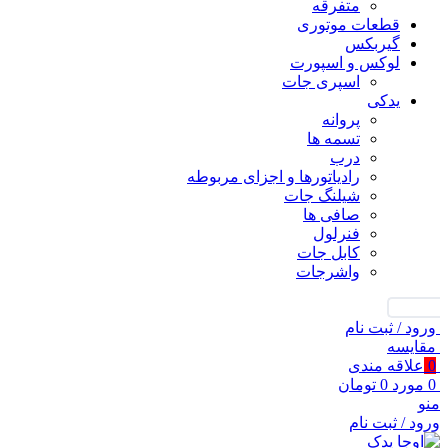
متفرقه
قطعات موتوری
گیربکس
لوکس و اسپورت
اسپری جات
یدکی
پروانه
تسمه ها
درب
رادیاتورها و اجزای مربوطه
شیلنگ جات
صافی ها
فنرلول
کابل جات
واشرجات
جستجو
ورود / ثبت نام
مقايسه
0
علاقه مندی
0
مورد
0
تومان
منو
ورود / ثبت نام