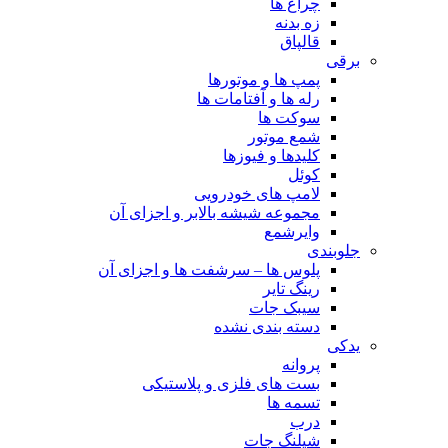
چراغ ها
زه بدنه
قالپاق
برقی
پمپ ها و موتورها
رله ها و آفتامات ها
سوکت ها
شمع موتور
کلیدها و فیوزها
کوئل
لامپ های خودرویی
مجموعه شیشه بالابر و اجزای آن
وایرشمع
جلوبندی
پلوس ها – سرشفت ها و اجزای آن
رینگ تایر
سیبک جات
دسته بندی نشده
یدکی
پروانه
بست های فلزی و پلاستیکی
تسمه ها
درب
شیلنگ جات