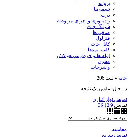
پروانه
تسمه ها
درب
رادیاتورها و اجزای مربوطه
شیلنگ جات
صافی ها
فنرلول
کابل جات
کاسه نمدها
لوله ها و خرطومی هواکش
مخزن
واشرجات
خانه
»
لنت 206
در حال نمایش یک نتیجه
نمایش نوار کناری
نمایش
9
12
36
مقايسه
نمایش سریع