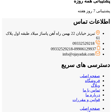
پشتیبانی همه روزه
پشتیبانی 7 روز هفته
اطلاعات تماس
تبریز خیابان 22 بهمن راه آهن پاساژ میلاد طبقه اول پلاک
61
09332529218
09332529218-09906129937
info@ojayadak.com
دسترسی های سریع
صفحه اصلی
فروشگاه
وبلاگ
تماس با ما
درباره ما
قوانین و مقررات
صفحه اصلی