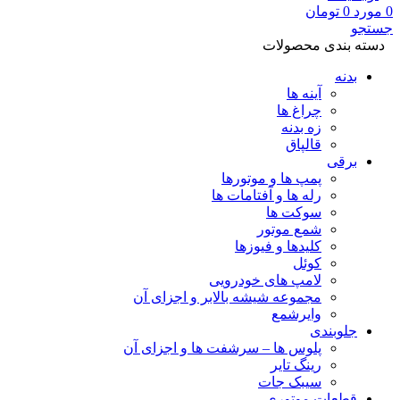
0
مورد
0
تومان
جستجو
دسته بندی محصولات
بدنه
آینه ها
چراغ ها
زه بدنه
قالپاق
برقی
پمپ ها و موتورها
رله ها و آفتامات ها
سوکت ها
شمع موتور
کلیدها و فیوزها
کوئل
لامپ های خودرویی
مجموعه شیشه بالابر و اجزای آن
وایرشمع
جلوبندی
پلوس ها – سرشفت ها و اجزای آن
رینگ تایر
سیبک جات
قطعات موتوری