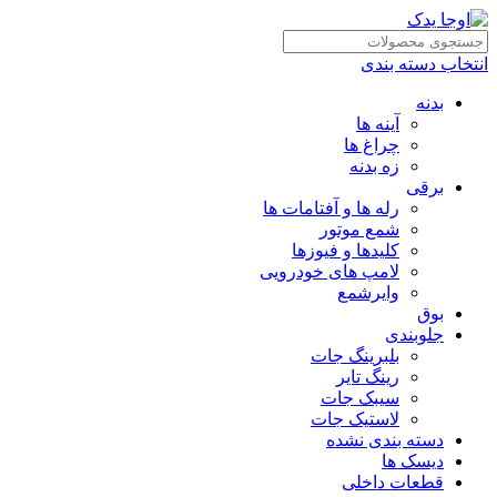
انتخاب دسته بندی
بدنه
آینه ها
چراغ ها
زه بدنه
برقی
رله ها و آفتامات ها
شمع موتور
کلیدها و فیوزها
لامپ های خودرویی
وایرشمع
بوق
جلوبندی
بلبرینگ جات
رینگ تایر
سیبک جات
لاستیک جات
دسته بندی نشده
دیسک ها
قطعات داخلی