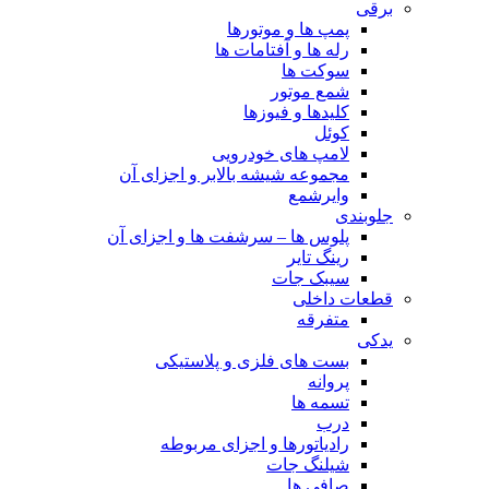
برقی
پمپ ها و موتورها
رله ها و آفتامات ها
سوکت ها
شمع موتور
کلیدها و فیوزها
کوئل
لامپ های خودرویی
مجموعه شیشه بالابر و اجزای آن
وایرشمع
جلوبندی
پلوس ها – سرشفت ها و اجزای آن
رینگ تایر
سیبک جات
قطعات داخلی
متفرقه
یدکی
بست های فلزی و پلاستیکی
پروانه
تسمه ها
درب
رادیاتورها و اجزای مربوطه
شیلنگ جات
صافی ها