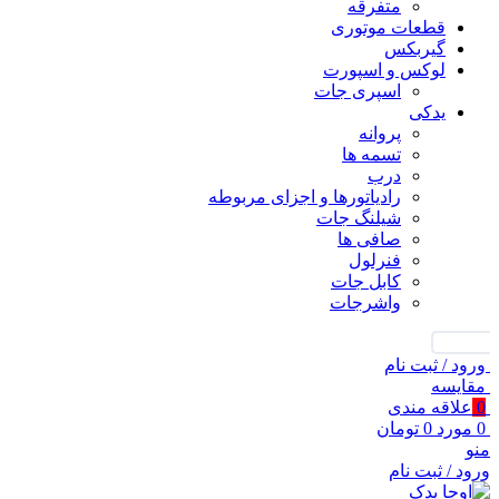
متفرقه
قطعات موتوری
گیربکس
لوکس و اسپورت
اسپری جات
یدکی
پروانه
تسمه ها
درب
رادیاتورها و اجزای مربوطه
شیلنگ جات
صافی ها
فنرلول
کابل جات
واشرجات
جستجو
ورود / ثبت نام
مقايسه
0
علاقه مندی
0
مورد
0
تومان
منو
ورود / ثبت نام