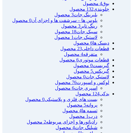
بوق
4 محصول
جلوبندی
132 محصول
بلبرینگ جات
3 محصول
پلوس ها – سرشفت ها و اجزای آن
0 محصول
رینگ تایر
3 محصول
سیبک جات
18 محصول
لاستیک جات
1 محصول
دیسک ها
6 محصول
قطعات داخلی
23 محصول
متفرقه
4 محصول
قطعات موتوری
6 محصول
گیربست
0 محصول
گیربکس
5 محصول
لاستیک جات
0 محصول
لوکس و اسپورت
76 محصول
اسپری جات
6 محصول
یدکی
124 محصول
بست های فلزی و پلاستیکی
0 محصول
پروانه
5 محصول
تسمه ها
4 محصول
درب
1 محصول
رادیاتورها و اجزای مربوطه
2 محصول
شیلنگ جات
4 محصول