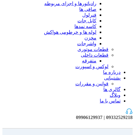
رادیاتورها و اجزای مربوطه
صافی ها
فنرلول
کابل جات
کاسه نمدها
لوله ها و خرطومی هواکش
مخزن
واشرجات
قطعات موتوری
قطعات داخلی
متفرقه
لوکس و اسپورت
درباره ما
پشتیبانی
قوانین و مقررات
گالری ها
وبلاگ
تماس با ما
09332529218 | 09906129937