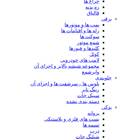
چراغ ها
زه بدنه
قالپاق
برقی
پمپ ها و موتورها
رله ها و آفتامات ها
سوکت ها
شمع موتور
کلیدها و فیوزها
کوئل
لامپ های خودرویی
مجموعه شیشه بالابر و اجزای آن
وایرشمع
جلوبندی
پلوس ها – سرشفت ها و اجزای آن
رینگ تایر
سیبک جات
دسته بندی نشده
یدکی
پروانه
بست های فلزی و پلاستیکی
تسمه ها
درب
شیلنگ جات