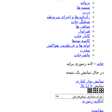
پروانه
تسمه ها
درب
رادیاتورها و اجزای مربوطه
شیلنگ جات
صافی ها
فنرلول
کابل جات
کاسه نمدها
لوله ها و خرطومی هواکش
مخزن
واشرجات
خانه
»
لانه زنبوری پراید
در حال نمایش یک نتیجه
نمایش نوار کناری
نمایش
9
12
36
مقايسه