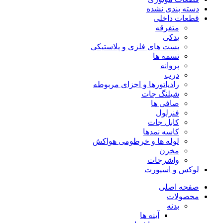
دسته بندی نشده
قطعات داخلی
متفرقه
یدکی
بست های فلزی و پلاستیکی
تسمه ها
پروانه
درب
رادیاتورها و اجزای مربوطه
شیلنگ جات
صافی ها
فنرلول
کابل جات
کاسه نمدها
لوله ها و خرطومی هواکش
مخزن
واشرجات
لوکس و اسپورت
صفحه اصلی
محصولات
بدنه
آینه ها