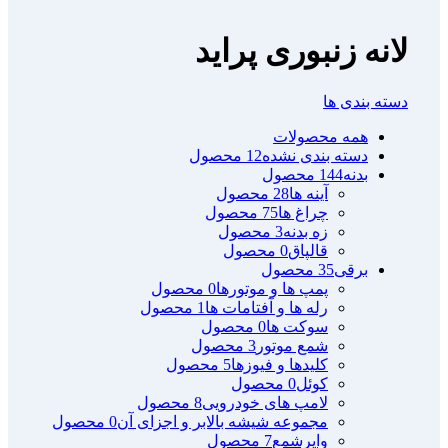
لانه زنبوری پراید
دسته بندی ها
همه
محصولات
دسته بندی نشده
12 محصول
بدنه
144 محصول
آینه ها
28 محصول
چراغ ها
75 محصول
زه بدنه
3 محصول
قالپاق
0 محصول
برقی
35 محصول
پمپ ها و موتورها
0 محصول
رله ها و آفتامات ها
1 محصول
سوکت ها
0 محصول
شمع موتور
3 محصول
کلیدها و فیوزها
5 محصول
کوئل
0 محصول
لامپ های خودرویی
8 محصول
مجموعه شیشه بالابر و اجزای آن
0 محصول
وایرشمع
7 محصول