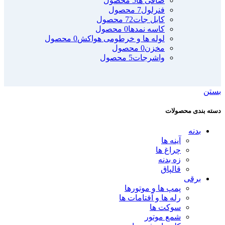
صافی ها
5 محصول
فنرلول
7 محصول
کابل جات
72 محصول
کاسه نمدها
0 محصول
لوله ها و خرطومی هواکش
0 محصول
مخزن
0 محصول
واشرجات
5 محصول
بستن
دسته بندی محصولات
بدنه
آینه ها
چراغ ها
زه بدنه
قالپاق
برقی
پمپ ها و موتورها
رله ها و آفتامات ها
سوکت ها
شمع موتور