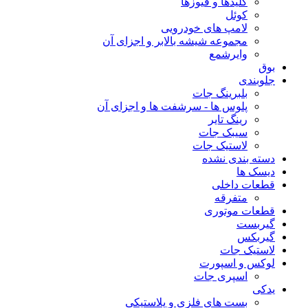
کلیدها و فیوزها
کوئل
لامپ های خودرویی
مجموعه شیشه بالابر و اجزای آن
وایرشمع
بوق
جلوبندی
بلبرینگ جات
پلوس ها - سرشفت ها و اجزای آن
رینگ تایر
سیبک جات
لاستیک جات
دسته بندی نشده
دیسک ها
قطعات داخلی
متفرقه
قطعات موتوری
گیربست
گیربکس
لاستیک جات
لوکس و اسپورت
اسپری جات
یدکی
بست های فلزی و پلاستیکی