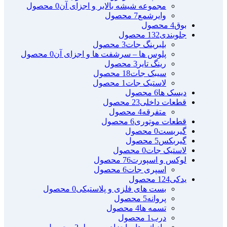
مجموعه شیشه بالابر و اجزای آن
0 محصول
وایرشمع
7 محصول
بوق
4 محصول
جلوبندی
132 محصول
بلبرینگ جات
3 محصول
پلوس ها – سرشفت ها و اجزای آن
0 محصول
رینگ تایر
3 محصول
سیبک جات
18 محصول
لاستیک جات
1 محصول
دیسک ها
6 محصول
قطعات داخلی
23 محصول
متفرقه
4 محصول
قطعات موتوری
6 محصول
گیربست
0 محصول
گیربکس
5 محصول
لاستیک جات
0 محصول
لوکس و اسپورت
76 محصول
اسپری جات
6 محصول
یدکی
124 محصول
بست های فلزی و پلاستیکی
0 محصول
پروانه
5 محصول
تسمه ها
4 محصول
درب
1 محصول