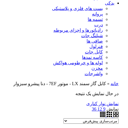
یدکی
بست های فلزی و پلاستیکی
پروانه
تسمه ها
درب
رادیاتورها و اجزای مربوطه
شیلنگ جات
صافی ها
فنرلول
کابل جات
کاسه نمدها
لوله ها و خرطومی هواکش
مخزن
واشرجات
خانه
»
كابل گاز سمند LX - موتور 7EF - دنا پیشرو سبزوار
در حال نمایش یک نتیجه
نمایش نوار کناری
نمایش
9
12
36