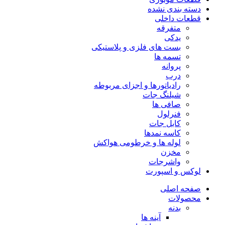
دسته بندی نشده
قطعات داخلی
متفرقه
یدکی
بست های فلزی و پلاستیکی
تسمه ها
پروانه
درب
رادیاتورها و اجزای مربوطه
شیلنگ جات
صافی ها
فنرلول
کابل جات
کاسه نمدها
لوله ها و خرطومی هواکش
مخزن
واشرجات
لوکس و اسپورت
صفحه اصلی
محصولات
بدنه
آینه ها