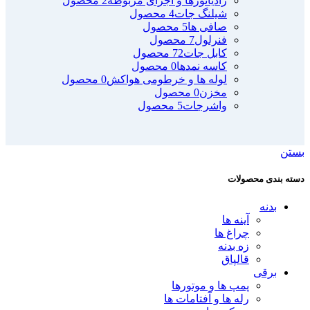
رادیاتورها و اجزای مربوطه
2 محصول
شیلنگ جات
4 محصول
صافی ها
5 محصول
فنرلول
7 محصول
کابل جات
72 محصول
کاسه نمدها
0 محصول
لوله ها و خرطومی هواکش
0 محصول
مخزن
0 محصول
واشرجات
5 محصول
بستن
دسته بندی محصولات
بدنه
آینه ها
چراغ ها
زه بدنه
قالپاق
برقی
پمپ ها و موتورها
رله ها و آفتامات ها