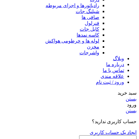
رادیاتورها و اجزای مربوطه
شیلنگ جات
صافی ها
فنرلول
کابل جات
کاسه نمدها
لوله ها و خرطومی هواکش
مخزن
واشرجات
وبلاگ
درباره ما
تماس با ما
علاقه مندی
ورود / ثبت نام
سبد خرید
بستن
ورود
بستن
حساب کاربری ندارید؟
ایجاد یک حساب کاربری