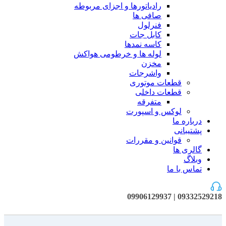
رادیاتورها و اجزای مربوطه
صافی ها
فنرلول
کابل جات
کاسه نمدها
لوله ها و خرطومی هواکش
مخزن
واشرجات
قطعات موتوری
قطعات داخلی
متفرقه
لوکس و اسپورت
درباره ما
پشتیبانی
قوانین و مقررات
گالری ها
وبلاگ
تماس با ما
09332529218 | 09906129937