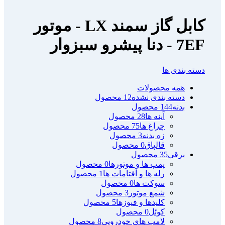
كابل گاز سمند LX - موتور
7EF - دنا پیشرو سبزوار
دسته بندی ها
همه
محصولات
دسته بندی نشده
12 محصول
بدنه
144 محصول
آینه ها
28 محصول
چراغ ها
75 محصول
زه بدنه
3 محصول
قالپاق
0 محصول
برقی
35 محصول
پمپ ها و موتورها
0 محصول
رله ها و آفتامات ها
1 محصول
سوکت ها
0 محصول
شمع موتور
3 محصول
کلیدها و فیوزها
5 محصول
کوئل
0 محصول
لامپ های خودرویی
8 محصول