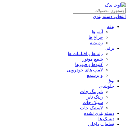
انتخاب دسته بندی
بدنه
آینه ها
چراغ ها
زه بدنه
برقی
رله ها و آفتامات ها
شمع موتور
کلیدها و فیوزها
لامپ های خودرویی
وایرشمع
بوق
جلوبندی
بلبرینگ جات
رینگ تایر
سیبک جات
لاستیک جات
دسته بندی نشده
دیسک ها
قطعات داخلی