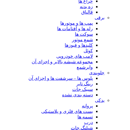
چراغ ها
زه بدنه
قالپاق
برقی
پمپ ها و موتورها
رله ها و آفتامات ها
سوکت ها
شمع موتور
کلیدها و فیوزها
کوئل
لامپ های خودرویی
مجموعه شیشه بالابر و اجزای آن
وایرشمع
جلوبندی
پلوس ها – سرشفت ها و اجزای آن
رینگ تایر
سیبک جات
دسته بندی نشده
یدکی
پروانه
بست های فلزی و پلاستیکی
تسمه ها
درب
شیلنگ جات