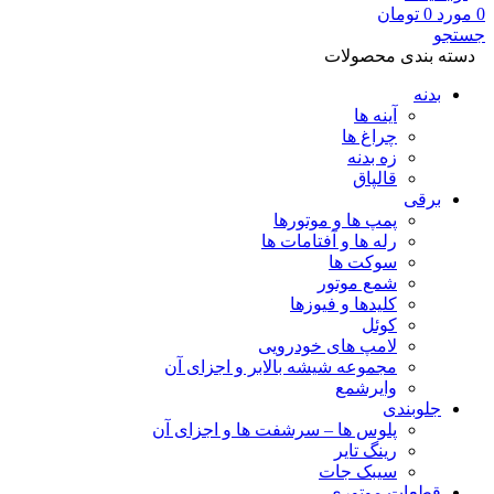
0
مورد
0
تومان
جستجو
دسته بندی محصولات
بدنه
آینه ها
چراغ ها
زه بدنه
قالپاق
برقی
پمپ ها و موتورها
رله ها و آفتامات ها
سوکت ها
شمع موتور
کلیدها و فیوزها
کوئل
لامپ های خودرویی
مجموعه شیشه بالابر و اجزای آن
وایرشمع
جلوبندی
پلوس ها – سرشفت ها و اجزای آن
رینگ تایر
سیبک جات
قطعات موتوری