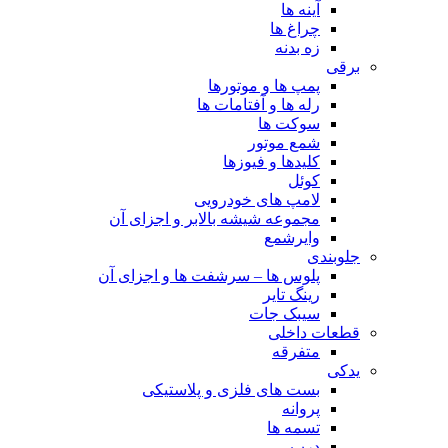
آینه ها
چراغ ها
زه بدنه
برقی
پمپ ها و موتورها
رله ها و آفتامات ها
سوکت ها
شمع موتور
کلیدها و فیوزها
کوئل
لامپ های خودرویی
مجموعه شیشه بالابر و اجزای آن
وایرشمع
جلوبندی
پلوس ها – سرشفت ها و اجزای آن
رینگ تایر
سیبک جات
قطعات داخلی
متفرقه
یدکی
بست های فلزی و پلاستیکی
پروانه
تسمه ها
درب