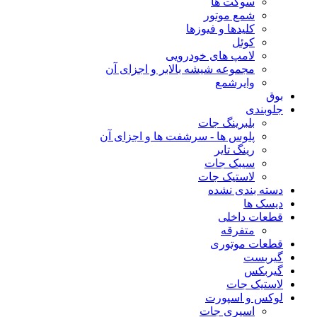
سوکت ها
شمع موتور
کلیدها و فیوزها
کوئل
لامپ های خودرویی
مجموعه شیشه بالابر و اجزای آن
وایرشمع
بوق
جلوبندی
بلبرینگ جات
پلوس ها - سرشفت ها و اجزای آن
رینگ تایر
سیبک جات
لاستیک جات
دسته بندی نشده
دیسک ها
قطعات داخلی
متفرقه
قطعات موتوری
گیربست
گیربکس
لاستیک جات
لوکس و اسپورت
اسپری جات