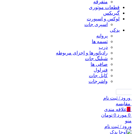
متفرقه
قطعات موتوری
گیربکس
لوکس و اسپورت
اسپری جات
یدکی
پروانه
تسمه ها
درب
رادیاتورها و اجزای مربوطه
شیلنگ جات
صافی ها
فنرلول
کابل جات
واشرجات
جستجو
ورود / ثبت نام
مقايسه
0
علاقه مندی
0
مورد
0
تومان
منو
ورود / ثبت نام