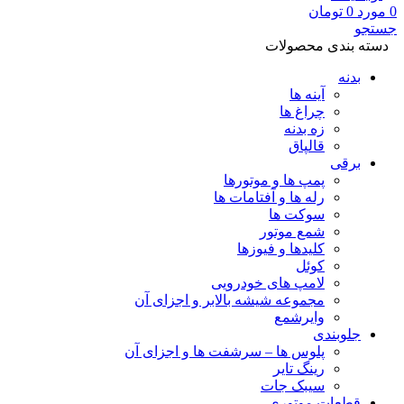
0
مورد
0
تومان
جستجو
دسته بندی محصولات
بدنه
آینه ها
چراغ ها
زه بدنه
قالپاق
برقی
پمپ ها و موتورها
رله ها و آفتامات ها
سوکت ها
شمع موتور
کلیدها و فیوزها
کوئل
لامپ های خودرویی
مجموعه شیشه بالابر و اجزای آن
وایرشمع
جلوبندی
پلوس ها – سرشفت ها و اجزای آن
رینگ تایر
سیبک جات
قطعات موتوری