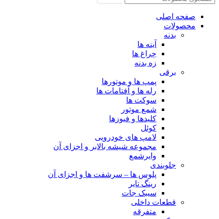
صفحه اصلی
محصولات
بدنه
آینه ها
چراغ ها
زه بدنه
برقی
پمپ ها و موتورها
رله ها و آفتامات ها
سوکت ها
شمع موتور
کلیدها و فیوزها
کوئل
لامپ های خودرویی
مجموعه شیشه بالابر و اجزای آن
وایرشمع
جلوبندی
پلوس ها – سرشفت ها و اجزای آن
رینگ تایر
سیبک جات
قطعات داخلی
متفرقه