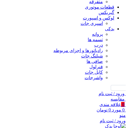
متفرقه
قطعات موتوری
گیربکس
لوکس و اسپورت
اسپری جات
یدکی
پروانه
تسمه ها
درب
رادیاتورها و اجزای مربوطه
شیلنگ جات
صافی ها
فنرلول
کابل جات
واشرجات
جستجو
ورود / ثبت نام
مقايسه
0
علاقه مندی
0
مورد
0
تومان
منو
ورود / ثبت نام