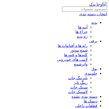
انتخاب دسته بندی
بدنه
آینه ها
چراغ ها
زه بدنه
برقی
رله ها و آفتامات ها
شمع موتور
کلیدها و فیوزها
لامپ های خودرویی
وایرشمع
بوق
جلوبندی
بلبرینگ جات
رینگ تایر
سیبک جات
لاستیک جات
دسته بندی نشده
دیسک ها
قطعات داخلی