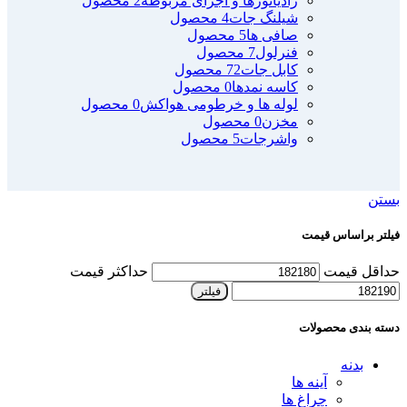
رادیاتورها و اجزای مربوطه
2 محصول
شیلنگ جات
4 محصول
صافی ها
5 محصول
فنرلول
7 محصول
کابل جات
72 محصول
کاسه نمدها
0 محصول
لوله ها و خرطومی هواکش
0 محصول
مخزن
0 محصول
واشرجات
5 محصول
بستن
فیلتر براساس قیمت
حداقل قیمت
حداکثر قیمت
فیلتر
دسته بندی محصولات
بدنه
آینه ها
چراغ ها