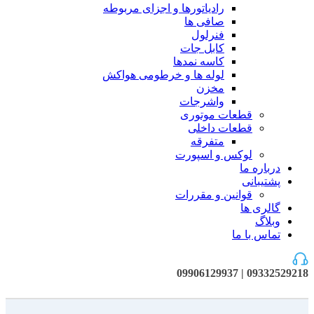
رادیاتورها و اجزای مربوطه
صافی ها
فنرلول
کابل جات
کاسه نمدها
لوله ها و خرطومی هواکش
مخزن
واشرجات
قطعات موتوری
قطعات داخلی
متفرقه
لوکس و اسپورت
درباره ما
پشتیبانی
قوانین و مقررات
گالری ها
وبلاگ
تماس با ما
09332529218 | 09906129937