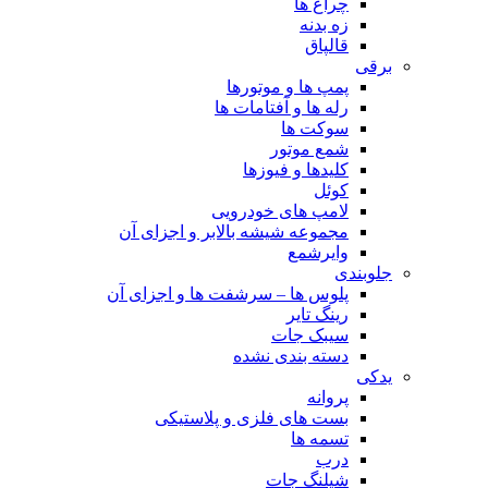
چراغ ها
زه بدنه
قالپاق
برقی
پمپ ها و موتورها
رله ها و آفتامات ها
سوکت ها
شمع موتور
کلیدها و فیوزها
کوئل
لامپ های خودرویی
مجموعه شیشه بالابر و اجزای آن
وایرشمع
جلوبندی
پلوس ها – سرشفت ها و اجزای آن
رینگ تایر
سیبک جات
دسته بندی نشده
یدکی
پروانه
بست های فلزی و پلاستیکی
تسمه ها
درب
شیلنگ جات