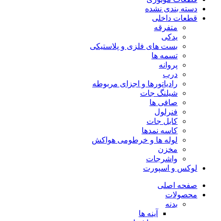
دسته بندی نشده
قطعات داخلی
متفرقه
یدکی
بست های فلزی و پلاستیکی
تسمه ها
پروانه
درب
رادیاتورها و اجزای مربوطه
شیلنگ جات
صافی ها
فنرلول
کابل جات
کاسه نمدها
لوله ها و خرطومی هواکش
مخزن
واشرجات
لوکس و اسپورت
صفحه اصلی
محصولات
بدنه
آینه ها