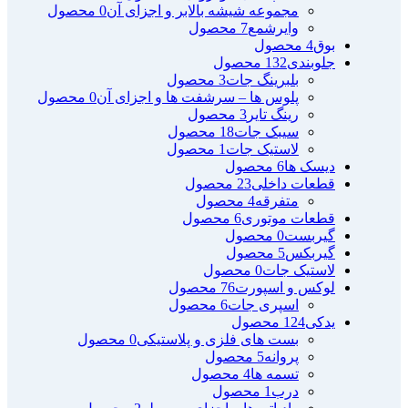
مجموعه شیشه بالابر و اجزای آن
0 محصول
وایرشمع
7 محصول
بوق
4 محصول
جلوبندی
132 محصول
بلبرینگ جات
3 محصول
پلوس ها – سرشفت ها و اجزای آن
0 محصول
رینگ تایر
3 محصول
سیبک جات
18 محصول
لاستیک جات
1 محصول
دیسک ها
6 محصول
قطعات داخلی
23 محصول
متفرقه
4 محصول
قطعات موتوری
6 محصول
گیربست
0 محصول
گیربکس
5 محصول
لاستیک جات
0 محصول
لوکس و اسپورت
76 محصول
اسپری جات
6 محصول
یدکی
124 محصول
بست های فلزی و پلاستیکی
0 محصول
پروانه
5 محصول
تسمه ها
4 محصول
درب
1 محصول