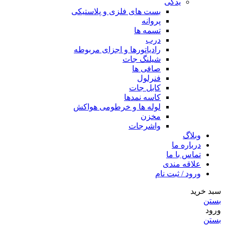
یدکی
بست های فلزی و پلاستیکی
پروانه
تسمه ها
درب
رادیاتورها و اجزای مربوطه
شیلنگ جات
صافی ها
فنرلول
کابل جات
کاسه نمدها
لوله ها و خرطومی هواکش
مخزن
واشرجات
وبلاگ
درباره ما
تماس با ما
علاقه مندی
ورود / ثبت نام
سبد خرید
بستن
ورود
بستن