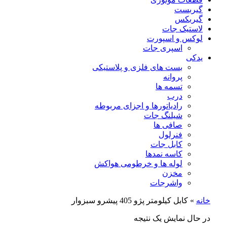
گیربست
گیربکس
لاستیک جات
لوکس و اسپورت
اسپری جات
یدکی
بست های فلزی و پلاستیکی
پروانه
تسمه ها
درب
رادیاتورها و اجزای مربوطه
شیلنگ جات
صافی ها
فنرلول
کابل جات
کاسه نمدها
لوله ها و خرطومی هواکش
مخزن
واشرجات
خانه
»
كابل كيلومتر پژو 405 پیشرو سبزوار
در حال نمایش یک نتیجه