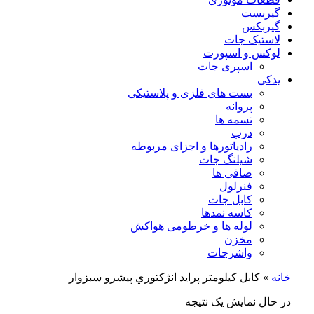
گیربست
گیربکس
لاستیک جات
لوکس و اسپورت
اسپری جات
یدکی
بست های فلزی و پلاستیکی
پروانه
تسمه ها
درب
رادیاتورها و اجزای مربوطه
شیلنگ جات
صافی ها
فنرلول
کابل جات
کاسه نمدها
لوله ها و خرطومی هواکش
مخزن
واشرجات
خانه
»
كابل كيلومتر پرايد انژكتوري پیشرو سبزوار
در حال نمایش یک نتیجه