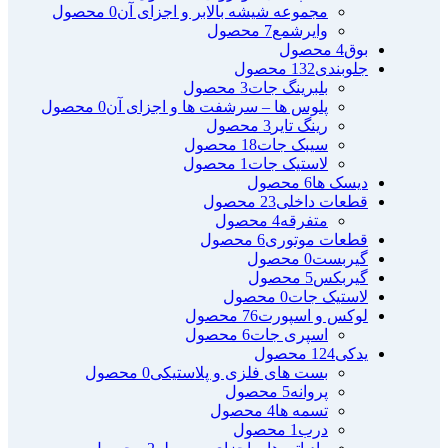
مجموعه شیشه بالابر و اجزای آن
0 محصول
وایرشمع
7 محصول
بوق
4 محصول
جلوبندی
132 محصول
بلبرینگ جات
3 محصول
پلوس ها – سرشفت ها و اجزای آن
0 محصول
رینگ تایر
3 محصول
سیبک جات
18 محصول
لاستیک جات
1 محصول
دیسک ها
6 محصول
قطعات داخلی
23 محصول
متفرقه
4 محصول
قطعات موتوری
6 محصول
گیربست
0 محصول
گیربکس
5 محصول
لاستیک جات
0 محصول
لوکس و اسپورت
76 محصول
اسپری جات
6 محصول
یدکی
124 محصول
بست های فلزی و پلاستیکی
0 محصول
پروانه
5 محصول
تسمه ها
4 محصول
درب
1 محصول