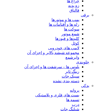
چراغ ها
زه بدنه
قالپاق
برقی
پمپ ها و موتورها
رله ها و آفتامات ها
سوکت ها
شمع موتور
کلیدها و فیوزها
کوئل
لامپ های خودرویی
مجموعه شیشه بالابر و اجزای آن
وایرشمع
جلوبندی
پلوس ها – سرشفت ها و اجزای آن
رینگ تایر
سیبک جات
دسته بندی نشده
یدکی
پروانه
بست های فلزی و پلاستیکی
تسمه ها
درب
شیلنگ جات