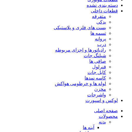
دسته بندی نشده
قطعات داخلی
متفرقه
یدکی
بست های فلزی و پلاستیکی
تسمه ها
پروانه
درب
رادیاتورها و اجزای مربوطه
شیلنگ جات
صافی ها
فنرلول
کابل جات
کاسه نمدها
لوله ها و خرطومی هواکش
مخزن
واشرجات
لوکس و اسپورت
صفحه اصلی
محصولات
بدنه
آینه ها