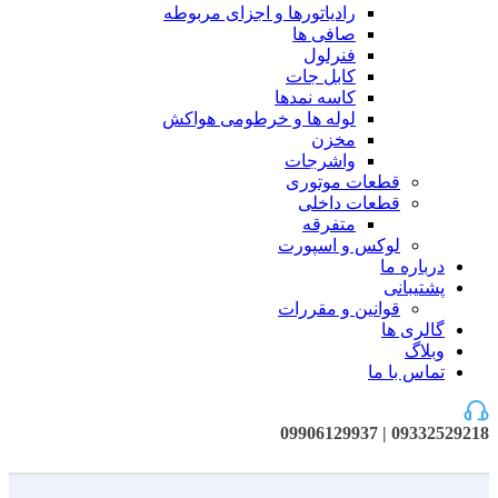
رادیاتورها و اجزای مربوطه
صافی ها
فنرلول
کابل جات
کاسه نمدها
لوله ها و خرطومی هواکش
مخزن
واشرجات
قطعات موتوری
قطعات داخلی
متفرقه
لوکس و اسپورت
درباره ما
پشتیبانی
قوانین و مقررات
گالری ها
وبلاگ
تماس با ما
09332529218 | 09906129937