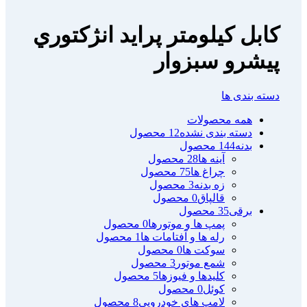
كابل كيلومتر پرايد انژكتوري
پیشرو سبزوار
دسته بندی ها
همه
محصولات
دسته بندی نشده
12 محصول
بدنه
144 محصول
آینه ها
28 محصول
چراغ ها
75 محصول
زه بدنه
3 محصول
قالپاق
0 محصول
برقی
35 محصول
پمپ ها و موتورها
0 محصول
رله ها و آفتامات ها
1 محصول
سوکت ها
0 محصول
شمع موتور
3 محصول
کلیدها و فیوزها
5 محصول
کوئل
0 محصول
لامپ های خودرویی
8 محصول