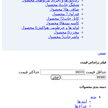
رادیاتورها و اجزای مربوطه
2 محصول
شیلنگ جات
4 محصول
صافی ها
5 محصول
فنرلول
7 محصول
کابل جات
72 محصول
کاسه نمدها
0 محصول
لوله ها و خرطومی هواکش
0 محصول
مخزن
0 محصول
واشرجات
5 محصول
بستن
فیلتر براساس قیمت
حداقل قیمت
حداکثر قیمت
فیلتر
دسته بندی محصولات
بدنه
آینه ها
چراغ ها