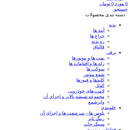
0
مورد
0
تومان
جستجو
دسته بندی محصولات
بدنه
آینه ها
چراغ ها
زه بدنه
قالپاق
برقی
پمپ ها و موتورها
رله ها و آفتامات ها
سوکت ها
شمع موتور
کلیدها و فیوزها
کوئل
لامپ های خودرویی
مجموعه شیشه بالابر و اجزای آن
وایرشمع
جلوبندی
پلوس ها – سرشفت ها و اجزای آن
رینگ تایر
سیبک جات
قطعات موتوری