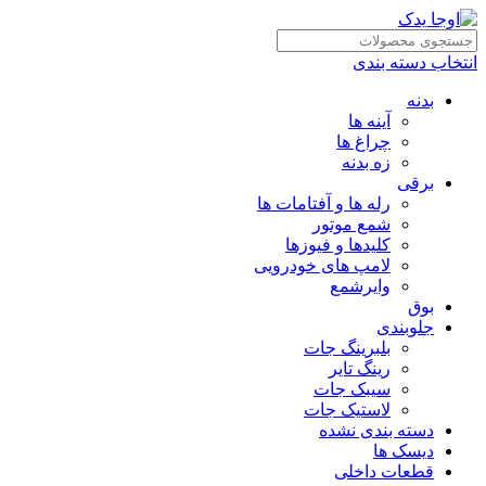
انتخاب دسته بندی
بدنه
آینه ها
چراغ ها
زه بدنه
برقی
رله ها و آفتامات ها
شمع موتور
کلیدها و فیوزها
لامپ های خودرویی
وایرشمع
بوق
جلوبندی
بلبرینگ جات
رینگ تایر
سیبک جات
لاستیک جات
دسته بندی نشده
دیسک ها
قطعات داخلی