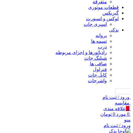
متفرقه
قطعات موتوری
گیربکس
لوکس و اسپورت
اسپری جات
یدکی
پروانه
تسمه ها
درب
رادیاتورها و اجزای مربوطه
شیلنگ جات
صافی ها
فنرلول
کابل جات
واشرجات
جستجو
ورود / ثبت نام
مقايسه
0
علاقه مندی
0
مورد
0
تومان
منو
ورود / ثبت نام