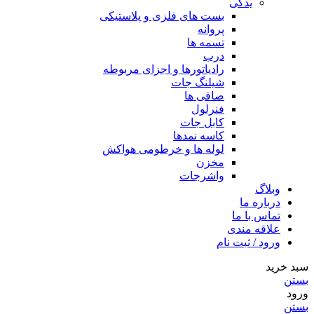
یدکی
بست های فلزی و پلاستیکی
پروانه
تسمه ها
درب
رادیاتورها و اجزای مربوطه
شیلنگ جات
صافی ها
فنرلول
کابل جات
کاسه نمدها
لوله ها و خرطومی هواکش
مخزن
واشرجات
وبلاگ
درباره ما
تماس با ما
علاقه مندی
ورود / ثبت نام
سبد خرید
بستن
ورود
بستن