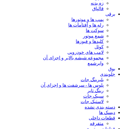
زه بدنه
قالپاق
برقی
پمپ ها و موتورها
رله ها و آفتامات ها
سوکت ها
شمع موتور
کلیدها و فیوزها
کوئل
لامپ های خودرویی
مجموعه شیشه بالابر و اجزای آن
وایرشمع
بوق
جلوبندی
بلبرینگ جات
پلوس ها - سرشفت ها و اجزای آن
رینگ تایر
سیبک جات
لاستیک جات
دسته بندی نشده
دیسک ها
قطعات داخلی
متفرقه
قطعات موتوری