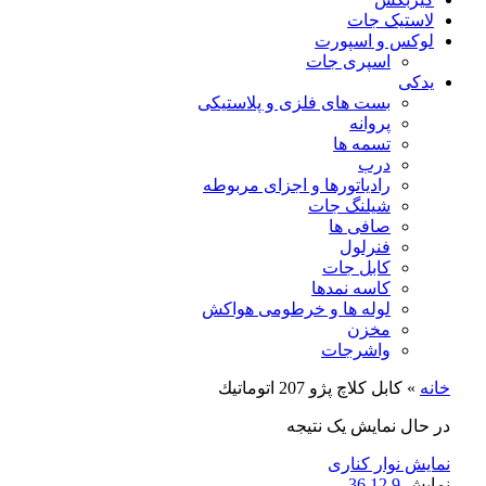
لاستیک جات
لوکس و اسپورت
اسپری جات
یدکی
بست های فلزی و پلاستیکی
پروانه
تسمه ها
درب
رادیاتورها و اجزای مربوطه
شیلنگ جات
صافی ها
فنرلول
کابل جات
کاسه نمدها
لوله ها و خرطومی هواکش
مخزن
واشرجات
خانه
»
كابل كلاچ پژو 207 اتوماتيك
در حال نمایش یک نتیجه
نمایش نوار کناری
نمایش
9
12
36