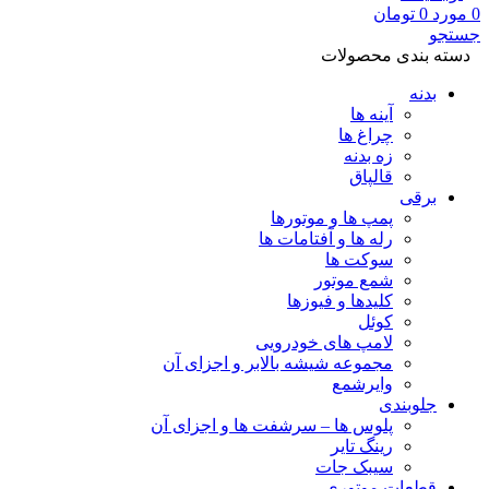
0
مورد
0
تومان
جستجو
دسته بندی محصولات
بدنه
آینه ها
چراغ ها
زه بدنه
قالپاق
برقی
پمپ ها و موتورها
رله ها و آفتامات ها
سوکت ها
شمع موتور
کلیدها و فیوزها
کوئل
لامپ های خودرویی
مجموعه شیشه بالابر و اجزای آن
وایرشمع
جلوبندی
پلوس ها – سرشفت ها و اجزای آن
رینگ تایر
سیبک جات
قطعات موتوری