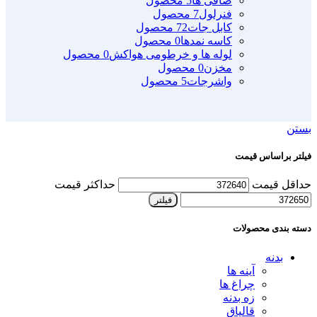
صافی ها
5 محصول
فنرلول
7 محصول
کابل جات
72 محصول
کاسه نمدها
0 محصول
لوله ها و خرطومی هواکش
0 محصول
مخزن
0 محصول
واشرجات
5 محصول
بستن
فیلتر براساس قیمت
حداقل قیمت
حداکثر قیمت
فیلتر
دسته بندی محصولات
بدنه
آینه ها
چراغ ها
زه بدنه
قالپاق