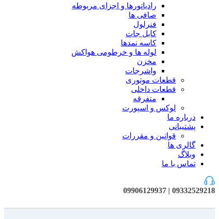
رادیاتورها و اجزای مربوطه
صافی ها
فنرلول
کابل جات
کاسه نمدها
لوله ها و خرطومی هواکش
مخزن
واشرجات
قطعات موتوری
قطعات داخلی
متفرقه
لوکس و اسپورت
درباره ما
پشتیبانی
قوانین و مقررات
گالری ها
وبلاگ
تماس با ما
09332529218 | 09906129937