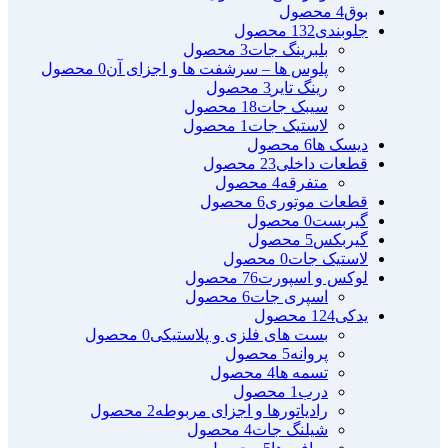
بوق
4 محصول
جلوبندی
132 محصول
بلبرینگ جات
3 محصول
پلوس ها – سرشفت ها و اجزای آن
0 محصول
رینگ تایر
3 محصول
سیبک جات
18 محصول
لاستیک جات
1 محصول
دیسک ها
6 محصول
قطعات داخلی
23 محصول
متفرقه
4 محصول
قطعات موتوری
6 محصول
گیربست
0 محصول
گیربکس
5 محصول
لاستیک جات
0 محصول
لوکس و اسپورت
76 محصول
اسپری جات
6 محصول
یدکی
124 محصول
بست های فلزی و پلاستیکی
0 محصول
پروانه
5 محصول
تسمه ها
4 محصول
درب
1 محصول
رادیاتورها و اجزای مربوطه
2 محصول
شیلنگ جات
4 محصول