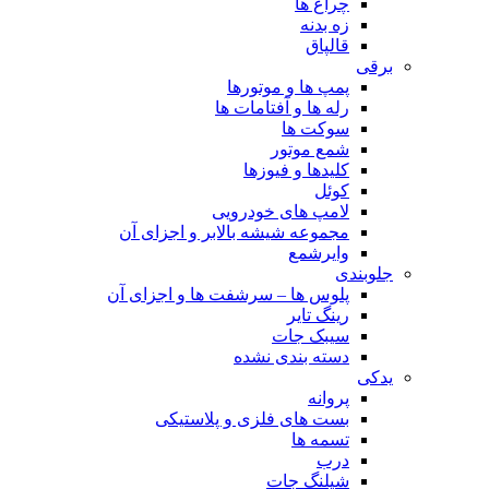
چراغ ها
زه بدنه
قالپاق
برقی
پمپ ها و موتورها
رله ها و آفتامات ها
سوکت ها
شمع موتور
کلیدها و فیوزها
کوئل
لامپ های خودرویی
مجموعه شیشه بالابر و اجزای آن
وایرشمع
جلوبندی
پلوس ها – سرشفت ها و اجزای آن
رینگ تایر
سیبک جات
دسته بندی نشده
یدکی
پروانه
بست های فلزی و پلاستیکی
تسمه ها
درب
شیلنگ جات