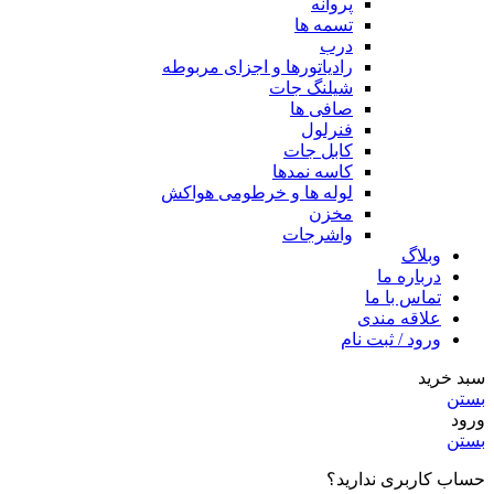
پروانه
تسمه ها
درب
رادیاتورها و اجزای مربوطه
شیلنگ جات
صافی ها
فنرلول
کابل جات
کاسه نمدها
لوله ها و خرطومی هواکش
مخزن
واشرجات
وبلاگ
درباره ما
تماس با ما
علاقه مندی
ورود / ثبت نام
سبد خرید
بستن
ورود
بستن
حساب کاربری ندارید؟