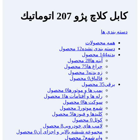
كابل كلاچ پژو 207 اتوماتيك
دسته بندی ها
همه
محصولات
دسته بندی نشده
12 محصول
بدنه
144 محصول
آینه ها
28 محصول
چراغ ها
75 محصول
زه بدنه
3 محصول
قالپاق
0 محصول
برقی
35 محصول
پمپ ها و موتورها
0 محصول
رله ها و آفتامات ها
1 محصول
سوکت ها
0 محصول
شمع موتور
3 محصول
کلیدها و فیوزها
5 محصول
کوئل
0 محصول
لامپ های خودرویی
8 محصول
مجموعه شیشه بالابر و اجزای آن
0 محصول
وایرشمع
7 محصول