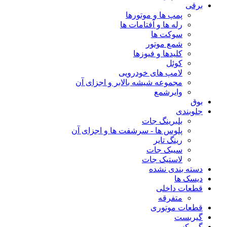
برقی
پمپ ها و موتورها
رله ها و آفتامات ها
سوکت ها
شمع موتور
کلیدها و فیوزها
کوئل
لامپ های خودرویی
مجموعه شیشه بالابر و اجزای آن
وایرشمع
بوق
جلوبندی
بلبرینگ جات
پلوس ها - سرشفت ها و اجزای آن
رینگ تایر
سیبک جات
لاستیک جات
دسته بندی نشده
دیسک ها
قطعات داخلی
متفرقه
قطعات موتوری
گیربست
گیربکس