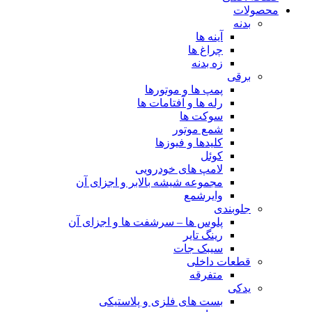
محصولات
بدنه
آینه ها
چراغ ها
زه بدنه
برقی
پمپ ها و موتورها
رله ها و آفتامات ها
سوکت ها
شمع موتور
کلیدها و فیوزها
کوئل
لامپ های خودرویی
مجموعه شیشه بالابر و اجزای آن
وایرشمع
جلوبندی
پلوس ها – سرشفت ها و اجزای آن
رینگ تایر
سیبک جات
قطعات داخلی
متفرقه
یدکی
بست های فلزی و پلاستیکی