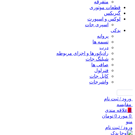
متفرقه
قطعات موتوری
گیربکس
لوکس و اسپورت
اسپری جات
یدکی
پروانه
تسمه ها
درب
رادیاتورها و اجزای مربوطه
شیلنگ جات
صافی ها
فنرلول
کابل جات
واشرجات
جستجو
ورود / ثبت نام
مقايسه
0
علاقه مندی
0
مورد
0
تومان
منو
ورود / ثبت نام