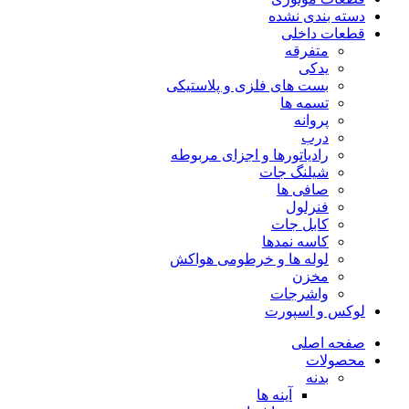
دسته بندی نشده
قطعات داخلی
متفرقه
یدکی
بست های فلزی و پلاستیکی
تسمه ها
پروانه
درب
رادیاتورها و اجزای مربوطه
شیلنگ جات
صافی ها
فنرلول
کابل جات
کاسه نمدها
لوله ها و خرطومی هواکش
مخزن
واشرجات
لوکس و اسپورت
صفحه اصلی
محصولات
بدنه
آینه ها