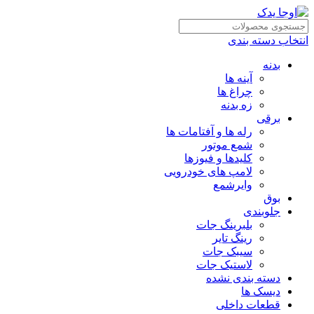
انتخاب دسته بندی
بدنه
آینه ها
چراغ ها
زه بدنه
برقی
رله ها و آفتامات ها
شمع موتور
کلیدها و فیوزها
لامپ های خودرویی
وایرشمع
بوق
جلوبندی
بلبرینگ جات
رینگ تایر
سیبک جات
لاستیک جات
دسته بندی نشده
دیسک ها
قطعات داخلی